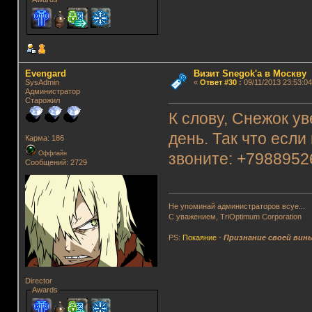
Evengard
Визит Snegok'а в Москву
SysAdmin
«
Ответ #30
:
09/11/2013 23:53:04
Администратор
Старожил
К слову, Снежок у
день. Так что если
Карма: 186
Оффлайн
звоните: +7988952
Сообщений: 2729
Не упоминай администраторов всуе...
С уважением, TriOptimum Corporation
PS:
Покаяние
-
Признание своей вин
Director
Awards