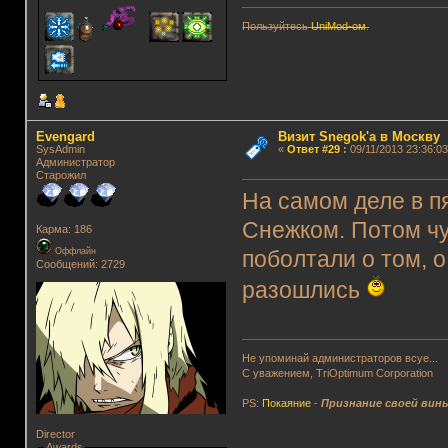
Пользуйтесь
UniMod-ом
.
Evengard
Визит Snegok'а в Москву
SysAdmin
«
Ответ #29
:
09/11/2013 23:36:03
Администратор
Старожил
На самом деле в пя
Снежком. Потом чу
Карма: 186
Оффлайн
поболтали о том, о
Сообщений: 2729
разошлись
Не упоминай администраторов всуе...
С уважением, TriOptimum Corporation
PS:
Покаяние
-
Признание своей вин
Director
Awards