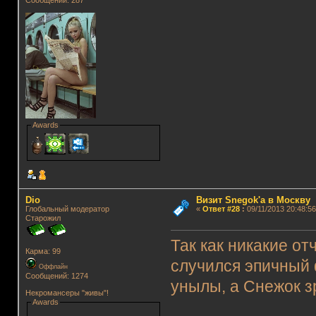
Сообщений: 287
Awards
Dio
Визит Snegok'а в Москву
Глобальный модератор
«
Ответ #28
:
09/11/2013 20:48:56
Старожил
Так как никакие от
Карма: 99
случился эпичный 
Оффлайн
Сообщений: 1274
унылы, а Снежок зр
Некромансеры "живы"!
Awards