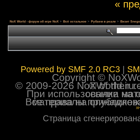
« пр
NoX World - форум об игре NoX
>
Всё остальное
>
Рубаем в реале
>
Визит Snego
Powered by SMF 2.0 RC3
|
SM
Copyright © NoXWorl
© 2009-2026 NoXWorld.ru. All image
При использовании материалов ф
Все права на опубликованные на форуме NoXW
X
Страница сгенерирована 