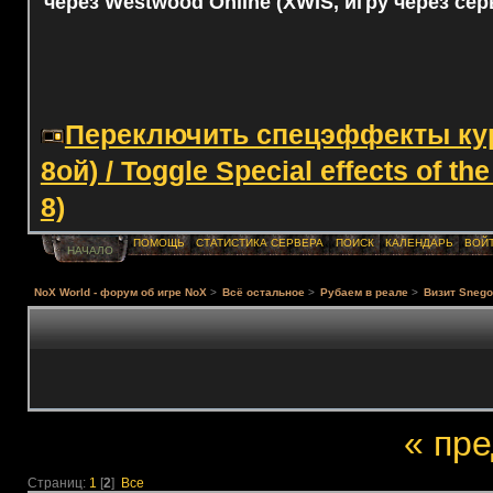
через Westwood Online (XWIS, игру через сер
Переключить спецэффекты курс
8ой) / Toggle Special effects of th
8)
ПОМОЩЬ
СТАТИСТИКА СЕРВЕРА
ПОИСК
КАЛЕНДАРЬ
ВОЙ
НАЧАЛО
NoX World - форум об игре NoX
>
Всё остальное
>
Рубаем в реале
>
Визит Snego
« пр
Страниц:
1
[
2
]
Все