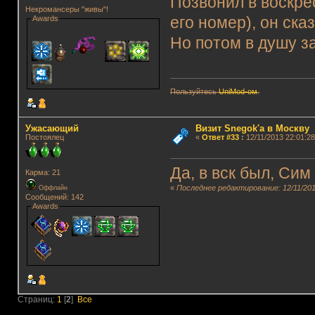
Позвонил в воскре
Некромансеры "живы"!
Awards
его номер), он сказ
Но потом в душу з
Пользуйтесь
UniMod-ом
.
Ужасающий
Визит Snegok'а в Москву
Постоялец
«
Ответ #33
:
12/11/2013 22:01:28
Да, в вск был, Сим
Карма: 21
«
Последнее редактирование: 12/11/20
Оффлайн
Сообщений: 142
Awards
Страниц:
1
[
2
]
Все