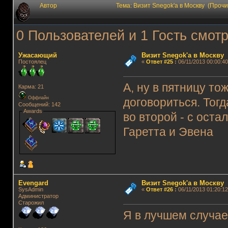
Автор
Тема: Визит Snegok'а в Москву (Проч
0 Пользователей и 1 Гость смотр
Ужасающий
Визит Snegok'а в Москву
Постоялец
«
Ответ #25
:
06/11/2013 00:00:40
А, ну в пятницу то
Карма: 21
Оффлайн
договориться. Тогд
Сообщений: 142
Awards
во второй - с ост
Гаретта и Эвена
Evengard
Визит Snegok'а в Москву
SysAdmin
«
Ответ #26
:
06/11/2013 01:20:12
Администратор
Старожил
Я в лучшем случае 