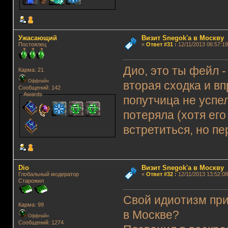
Ужасающий
Визит Snegok'а в Москву
Постоялец
«
Ответ #31
:
12/11/2013 06:57:19
Дио, это ты фейл -
Карма: 21
Оффлайн
вторая сходка и в
Сообщений: 142
Awards
попутчица не успе
потеряла (хотя его
встретиться, но п
Dio
Визит Snegok'а в Москву
Глобальный модератор
«
Ответ #32
:
12/11/2013 13:52:08
Старожил
Свой идиотизм при
Карма: 99
в Москве?
Оффлайн
Сообщений: 1274