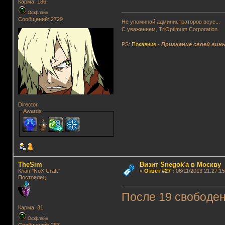
Карма: 186
Оффлайн
Сообщений: 2729
Не упоминай администраторов всуе...
С уважением, TriOptimum Corporation
PS:
Покаяние
-
Признание своей вин
Director
Awards
TheSim
Визит Snegok'а в Москву
Клан "NoX Craft"
«
Ответ #27
:
06/11/2013 21:27:15
Постоялец
После 19 свободе
Карма: 31
Оффлайн