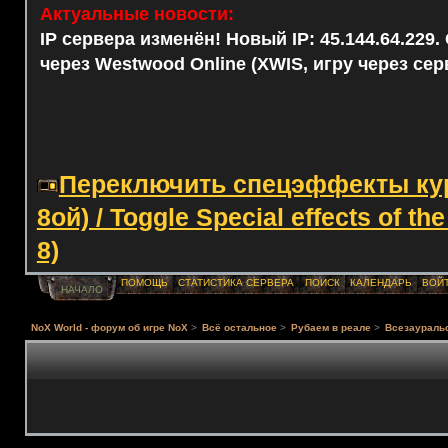
Актуальные новости:
IP сервера изменён! Новый IP: 45.144.64.229
через Westwood Online (XWIS, игру через сер
Переключить спецэффекты курс
8ой) / Toggle Special effects of th
8)
ПОМОЩЬ
СТАТИСТИКА СЕРВЕРА
ПОИСК
КАЛЕНДАРЬ
ВОЙ
НАЧАЛО
NoX World - форум об игре NoX
>
Всё остальное
>
Рубаем в реале
>
Всезауральс