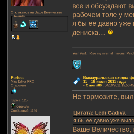
все и обсуждают в
Откликаюсь на Ваше Величество
рабочем толе у ме
Awards
я бы ее давно уже 
дениска....
Yes! Yes!... Rise my infernal minions! Mi
Perfect
Всезауральская сходка ф
15 - 18 июля 2011 года
Map Editor PRO
Старожил
«
Ответ #80
:
04/10/2011 15:56:45
Не тормозите, выл
Карма: 125
Оффлайн
Сообщений: 1149
Цитата: Ledi Gadiva
я бы ее давно уже выл
Ваше Величество, 