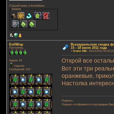
Слушай маму и drum&bass
Awards
EvilWisp
Всезауральская сходка ф
15 - 18 июля 2011 года
Постоялец
«
Ответ #86
:
05/10/2011 04:00:23
Открой все осталь
Карма: 44
Оффлайн
Вот эти три реаль
Сообщений: 315
оранжевые, прикол
Настолка интересн
Подпись:
Подпись отображается под каждым Ва