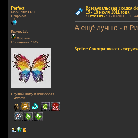
Perfect
Всезауральская сходка ф
15 - 18 июля 2011 года
Map Editor PRO
Старожил
«
Ответ #96
:
05/10/2011 17:19:44
А ещё лучше - в Ри
Карма: 125
Оффлайн
Сообщений: 1149
Spoiler: Самокритичность форумч
Слушай маму и drum&bass
Awards