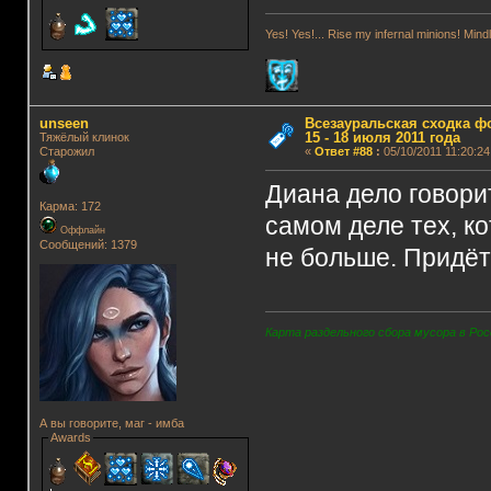
Yes! Yes!... Rise my infernal minions! Mi
unseen
Всезауральская сходка ф
15 - 18 июля 2011 года
Тяжёлый клинок
Старожил
«
Ответ #88
:
05/10/2011 11:20:24
Диана дело говори
Карма: 172
самом деле тех, к
Оффлайн
Сообщений: 1379
не больше. Придётс
Карта раздельного сбора мусора в Рос
А вы говорите, маг - имба
Awards