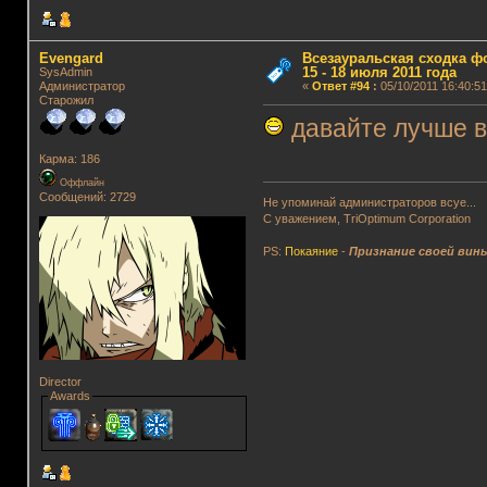
Evengard
Всезауральская сходка ф
15 - 18 июля 2011 года
SysAdmin
Администратор
«
Ответ #94
:
05/10/2011 16:40:51
Старожил
давайте лучше в
Карма: 186
Оффлайн
Сообщений: 2729
Не упоминай администраторов всуе...
С уважением, TriOptimum Corporation
PS:
Покаяние
-
Признание своей вин
Director
Awards