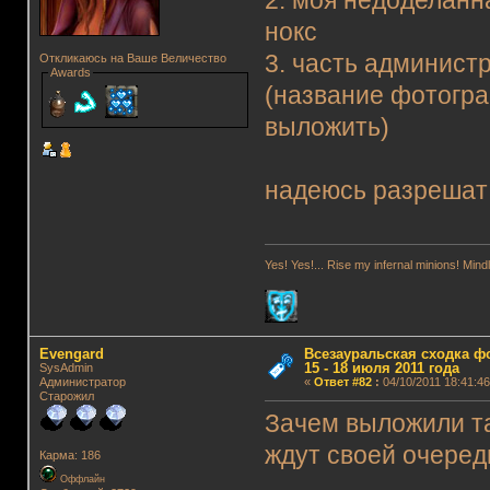
2. моя недоделанн
нокс
3. часть админист
Откликаюсь на Ваше Величество
Awards
(название фотогра
выложить)
надеюсь разрешат 
Yes! Yes!... Rise my infernal minions! Mi
Evengard
Всезауральская сходка ф
15 - 18 июля 2011 года
SysAdmin
Администратор
«
Ответ #82
:
04/10/2011 18:41:46
Старожил
Зачем выложили так
ждут своей очереди
Карма: 186
Оффлайн