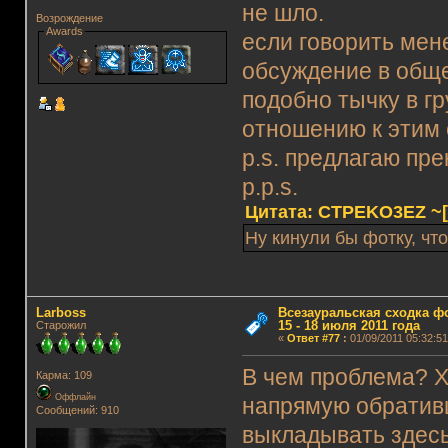
не шло.
Возрождение
Awards
если говорить мене
обсуждение в обще
подобно тычку в гр
отношению к этим 
p.s. предлагаю пр
p.p.s.
Цитата: CTPEKO3EZ ~[Fl
Ну кинули бы фотку, что 
Lаrboss
Всезауральская сходка ф
15 - 18 июля 2011 года
Старожил
«
Ответ #77
:
01/09/2011 05:32:51
В чем проблема? Х
Карма: 109
Оффлайн
напрямую обративш
Сообщений: 910
выкладывать здес