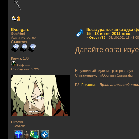
Evengard
Всезауральская сходка ф
15 - 18 июля 2011 года
SysAdmin
Администратор
«
Ответ #89
:
05/10/2011 13:43:00
Старожил
Давайте организуе
Карма: 186
Оффлайн
Сообщений: 2729
Не упоминай администраторов всуе...
С уважением, TriOptimum Corporation
PS:
Покаяние
-
Признание своей вин
Director
Awards