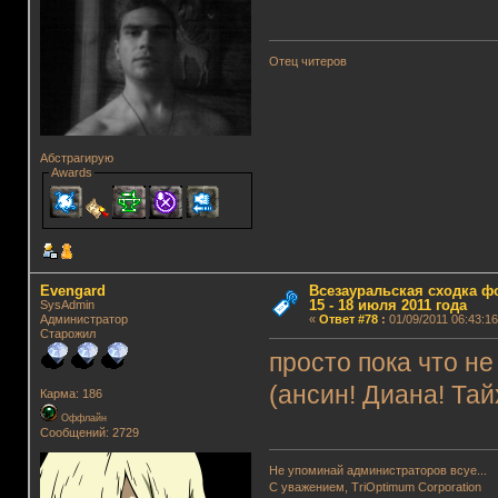
Отец читеров
Абстрагирую
Awards
Evengard
Всезауральская сходка ф
15 - 18 июля 2011 года
SysAdmin
Администратор
«
Ответ #78
:
01/09/2011 06:43:16
Старожил
просто пока что н
(ансин! Диана! Тай
Карма: 186
Оффлайн
Сообщений: 2729
Не упоминай администраторов всуе...
С уважением, TriOptimum Corporation