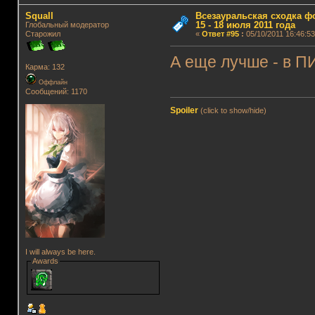
Squall
Всезауральская сходка ф
15 - 18 июля 2011 года
Глобальный модератор
Старожил
«
Ответ #95
:
05/10/2011 16:46:53
А еще лучше - в 
Карма: 132
Оффлайн
Сообщений: 1170
Spoiler
(click to show/hide)
I will always be here.
Awards