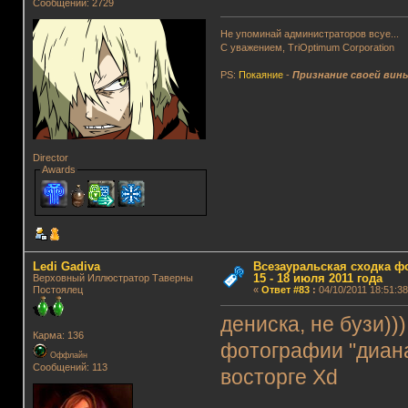
Сообщений: 2729
Не упоминай администраторов всуе...
С уважением, TriOptimum Corporation
PS:
Покаяние
-
Признание своей вин
Director
Awards
Ledi Gadiva
Всезауральская сходка ф
15 - 18 июля 2011 года
Верховный Иллюстратор Таверны
Постоялец
«
Ответ #83
:
04/10/2011 18:51:38
дениска, не бузи)))
Карма: 136
фотографии "диана 
Оффлайн
Сообщений: 113
восторге Xd