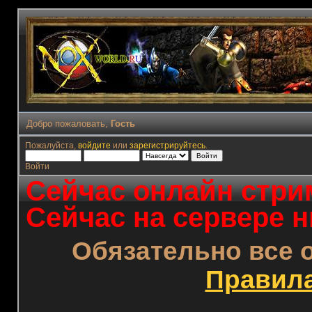
Добро пожаловать,
Гость
Пожалуйста,
войдите
или
зарегистрируйтесь
.
Войти
Сейчас онлайн стрим
Сейчас на сервере н
Обязательно все 
Правил