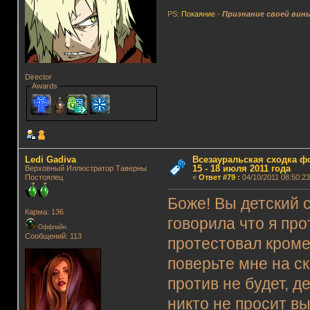
PS:
Покаяние
-
Признание своей вин
Director
Awards
Ledi Gadiva
Всезауральская сходка ф
15 - 18 июля 2011 года
Верховный Иллюстратор Таверны
Постоялец
«
Ответ #79
:
04/10/2011 08:50:23
Боже! Вы детский с
Карма: 136
говорила что я пр
Оффлайн
Сообщений: 113
протестовал кроме 
поверьте мне на с
против не будет, д
никто не просит в