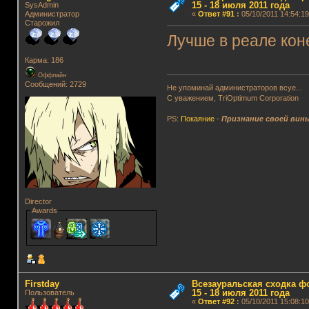
15 - 18 июля 2011 года
SysAdmin
Администратор
«
Ответ #91
:
05/10/2011 14:54:19
Старожил
Лучше в реале коне
Карма: 186
Оффлайн
Сообщений: 2729
Не упоминай администраторов всуе...
С уважением, TriOptimum Corporation
PS:
Покаяние
-
Признание своей вин
Director
Awards
Firstday
Всезауральская сходка ф
15 - 18 июля 2011 года
Пользователь
«
Ответ #92
:
05/10/2011 15:08:10