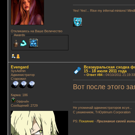
Yes! Yes!... Rise my infernal minions! Mi
Откликаюсь на Ваше Величество
Awards
Evengard
Всезауральская сходка ф
15 - 18 июля 2011 года
SysAdmin
Администратор
«
Ответ #84
:
04/10/2011 21:19:33
Старожил
Вот после этого з
Карма: 186
Оффлайн
Сообщений: 2729
Не упоминай администраторов всуе...
С уважением, TriOptimum Corporation
PS:
Покаяние
-
Признание своей вин