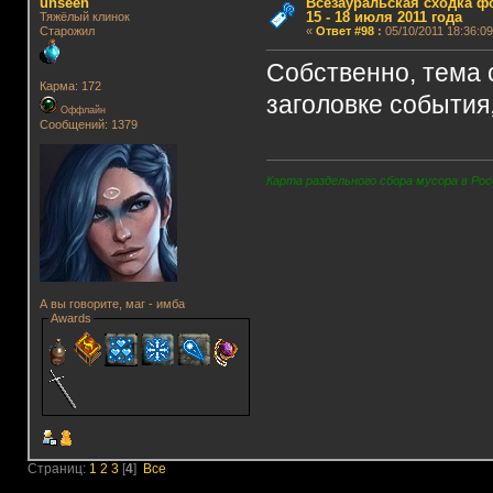
unseen
Всезауральская сходка ф
15 - 18 июля 2011 года
Тяжёлый клинок
Старожил
«
Ответ #98
:
05/10/2011 18:36:09
Собственно, тема 
Карма: 172
заголовке события,
Оффлайн
Сообщений: 1379
Карта раздельного сбора мусора в Рос
А вы говорите, маг - имба
Awards
Страниц:
1
2
3
[
4
]
Все