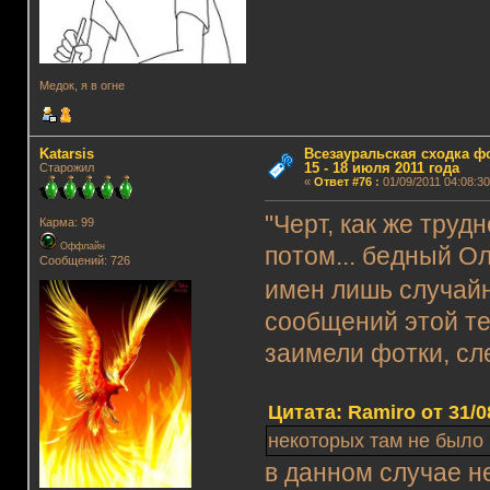
Медок, я в огне
Katarsis
Всезауральская сходка ф
15 - 18 июля 2011 года
Старожил
«
Ответ #76
:
01/09/2011 04:08:30
"Черт, как же труд
Карма: 99
Оффлайн
потом... бедный Ол
Сообщений: 726
имен лишь случай
сообщений этой те
заимели фотки, сл
Цитата: Ramiro от 31/0
некоторых там не было
в данном случае н