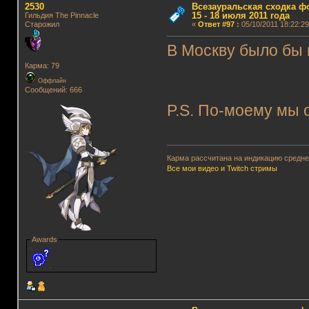
2530
Всезауральская сходка ф
15 - 18 июля 2011 года
Гильдия The Pinnacle
Старожил
«
Ответ #97
:
05/10/2011 18:22:29
В Москву было бы 
Карма: 79
Оффлайн
Сообщений: 666
P.S. По-моему мы 
Карма рассчитана на индикацию среднег
Все мои видео и Twitch стримы
Awards