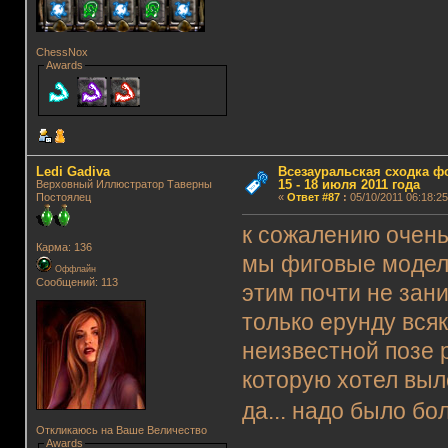
ChessNox
Awards
Ledi Gadiva
Всезауральская сходка ф
15 - 18 июля 2011 года
Верховный Иллюстратор Таверны
Постоялец
«
Ответ #87
:
05/10/2011 06:18:25
к сожалению очень
Карма: 136
мы фиговые модели
Оффлайн
Сообщений: 113
этим почти не зан
только ерунду всяк
неизвестной позе 
которую хотел выл
да... надо было бо
Откликаюсь на Ваше Величество
Awards