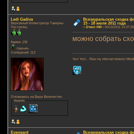
Ledi Gadiva
Всезауральская сходка ф
15 - 18 июля 2011 года
Верховный Иллюстратор Таверны
Постоялец
«
Ответ #90
:
05/10/2011 14:37:25
можно собр
Карма: 136
Оффлайн
Сообщений: 113
Yes! Yes!... Rise my infernal minions! Mi
Откликаюсь на Ваше Величество
Awards
Evengard
Всезауральская сходка ф