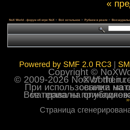
« пр
NoX World - форум об игре NoX
>
Всё остальное
>
Рубаем в реале
>
Всезауральс
Powered by SMF 2.0 RC3
|
SM
Copyright © NoXWorl
© 2009-2026 NoXWorld.ru. All image
При использовании материалов ф
Все права на опубликованные на форуме NoXW
X
Страница сгенерирована 