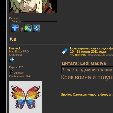
Director
Awards
Perfect
Всезауральская сходка ф
15 - 18 июля 2011 года
Map Editor PRO
Старожил
«
Ответ #85
:
04/10/2011 21:34:30
Цитата: Ledi Gadiva
Карма: 125
3. часть администраци
Оффлайн
Крик воина и оглу
Сообщений: 1149
Spoiler: Самокритичность форумч