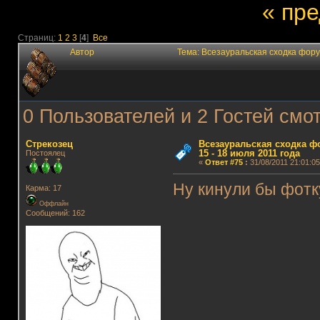
« пр
Страниц:
1
2
3
[
4
]
Все
Автор
Тема: Всезауральская сходка фору
0 Пользователей и 2 Гостей смот
Стрекозец
Всезауральская сходка ф
15 - 18 июля 2011 года
Постоялец
«
Ответ #75
:
31/08/2011 21:01:05
Ну кинули бы фотку,
Карма: 17
Оффлайн
Сообщений: 162