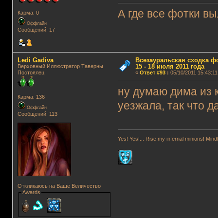
А где все фотки в
Карма: 0
Оффлайн
Сообщений: 17
Ledi Gadiva
Всезауральская сходка ф
15 - 18 июля 2011 года
Верховный Иллюстратор Таверны
Постоялец
«
Ответ #93
:
05/10/2011 15:43:11
ну думаю дима из 
Карма: 136
уезжала, так что д
Оффлайн
Сообщений: 113
Yes! Yes!... Rise my infernal minions! Mi
Откликаюсь на Ваше Величество
Awards