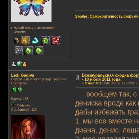
Spoiler: Самокритичность форумч
Слушай маму и drum&bass
Awards
Ledi Gadiva
Всезауральская сходка фору
- 18 июля 2011 года
Верховный Иллюстратор Таверны
Постоялец
«
Ответ #81
:
04/10/2011 17:53:02 »
вообщем так, с ра
Карма: 136
дениска вроде как 
Оффлайн
Сообщений: 113
дабы избежать гр
1. мы все вместе н
диана, денис, леш