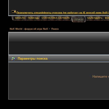
Переключить спецэффекты курсора (не работает на IE версий ниже 8ой) / Togg
НАЧАЛО
ПОМОЩЬ
СТАТИСТИКА СЕРВЕРА
КАЛЕНДАРЬ
ВО
ПОИСК
NoX World - форум об игре NoX
>
Поиск
Параметры поиска
Напишите н