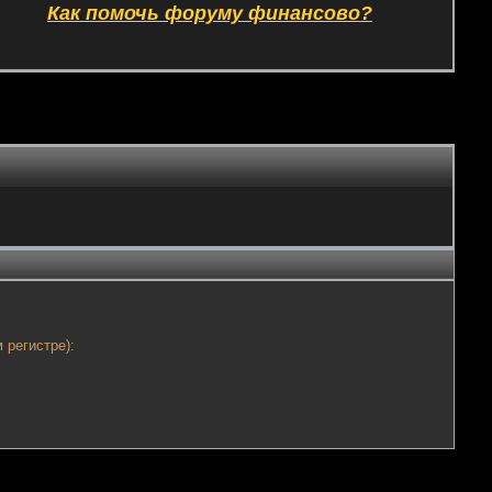
Как помочь форуму финансово?
 регистре):