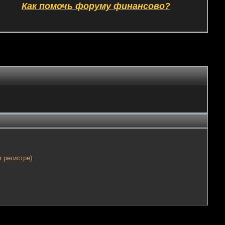
Как помочь форуму финансово?
 регистре):