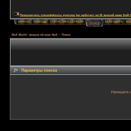
Переключить спецэффекты курсора (не работает на IE версий ниже 8ой) / Togg
НАЧАЛО
ПОМОЩЬ
СТАТИСТИКА СЕРВЕРА
КАЛЕНДАРЬ
ВО
ПОИСК
NoX World - форум об игре NoX
>
Поиск
Параметры поиска
Напишите н