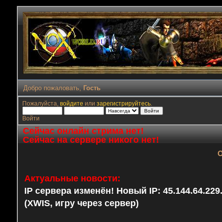
Добро пожаловать,
Гость
Пожалуйста,
войдите
или
зарегистрируйтесь
.
Войти
Сейчас онлайн стрима нет!
Сейчас на сервере никого нет!
О
Актуальные новости:
IP сервера изменён! Новый IP: 45.144.64.22
(XWIS, игру через сервер)