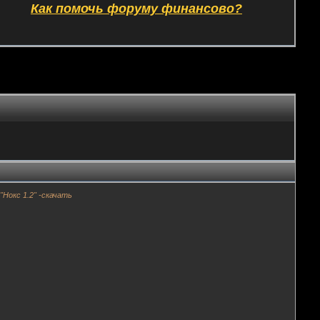
Как помочь форуму финансово?
"Нокс 1.2" -скачать