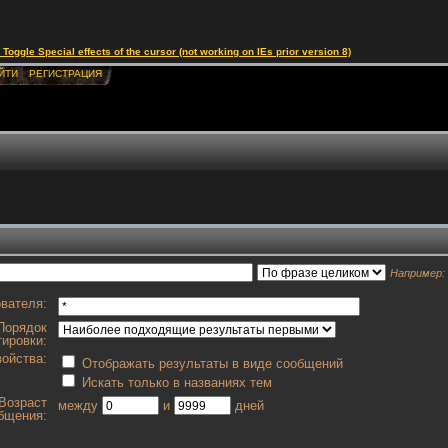
le Special effects of the cursor (not working on IEs prior version 8)
ЙТИ
РЕГИСТРАЦИЯ
Например:
вателя:
Порядок
тировки:
ойства:
Отображать результаты в виде сообщений
Искать только в названиях тем
Возраст
между
и
дней
бщения: