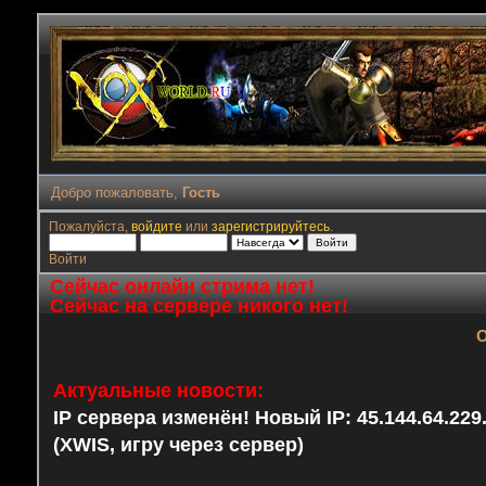
Добро пожаловать,
Гость
Пожалуйста,
войдите
или
зарегистрируйтесь
.
Войти
Сейчас онлайн стрима нет!
Сейчас на сервере никого нет!
О
Актуальные новости:
IP сервера изменён! Новый IP: 45.144.64.22
(XWIS, игру через сервер)