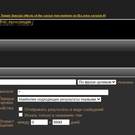
le Special effects of the cursor (not working on IEs prior version 8)
ЙТИ
РЕГИСТРАЦИЯ
Например:
вателя:
Порядок
тировки:
ойства:
Отображать результаты в виде сообщений
Искать только в названиях тем
Возраст
между
и
дней
бщения: