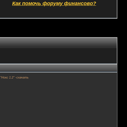
Как помочь форуму финансово?
"Нокс 1.2" -скачать