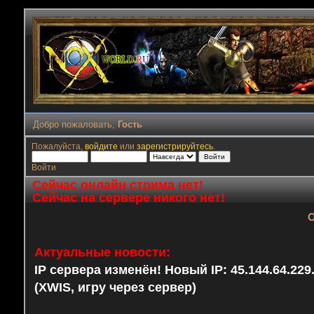
Добро пожаловать,
Гость
Пожалуйста,
войдите
или
зарегистрируйтесь
.
Войти
Сейчас онлайн стрима нет!
Сейчас на сервере никого нет!
О
Актуальные новости:
IP сервера изменён! Новый IP: 45.144.64.22
(XWIS, игру через сервер)