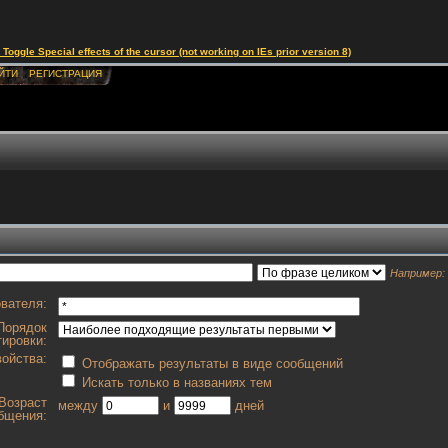
le Special effects of the cursor (not working on IEs prior version 8)
ЙТИ
РЕГИСТРАЦИЯ
Например:
вателя:
Порядок
тировки:
ойства:
Отображать результаты в виде сообщений
Искать только в названиях тем
Возраст
между
и
дней
бщения: