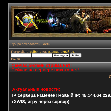
Добро пожаловать,
Гость
Пожалуйста,
войдите
или
зарегистрируйтесь
.
Войти
Сейчас онлайн стрима нет!
Сейчас на сервере никого нет!
О
Актуальные новости:
IP сервера изменён! Новый IP: 45.144.64.22
(XWIS, игру через сервер)