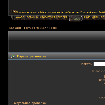
Переключить спецэффекты курсора (не работает на IE версий ниже 8ой) / Togg
НАЧАЛО
ПОМОЩЬ
СТАТИСТИКА СЕРВЕРА
КАЛЕНДАРЬ
ВО
ПОИСК
NoX World - форум об игре NoX
>
Поиск
Параметры поиска
Искать:
От пользо
сор
Св
соо
Визуальная проверка: