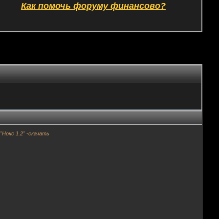
Как помочь форуму финансово?
"Нокс 1.2" -скачать