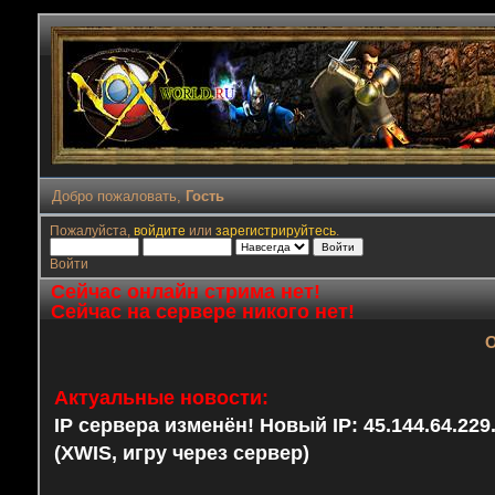
Добро пожаловать,
Гость
Пожалуйста,
войдите
или
зарегистрируйтесь
.
Войти
Сейчас онлайн стрима нет!
Сейчас на сервере никого нет!
О
Актуальные новости:
IP сервера изменён! Новый IP: 45.144.64.22
(XWIS, игру через сервер)