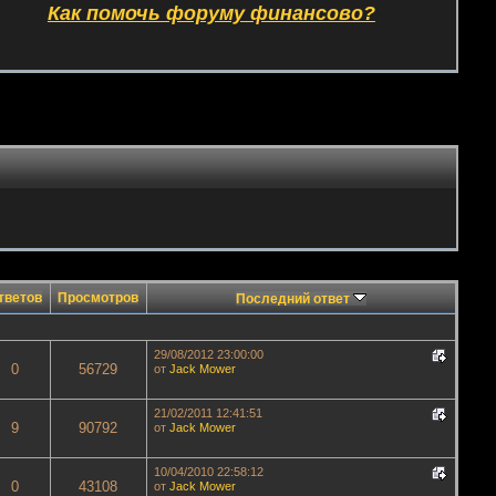
Как помочь форуму финансово?
тветов
Просмотров
Последний ответ
29/08/2012 23:00:00
0
56729
от
Jack Mower
21/02/2011 12:41:51
9
90792
от
Jack Mower
10/04/2010 22:58:12
0
43108
от
Jack Mower