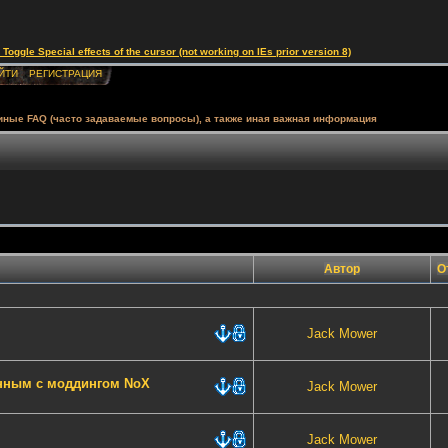
le Special effects of the cursor (not working on IEs prior version 8)
ЙТИ
РЕГИСТРАЦИЯ
 иные FAQ (часто задаваемые вопросы), а также иная важная информация
Автор
О
Jack Mower
анным с моддингом NoX
Jack Mower
Jack Mower