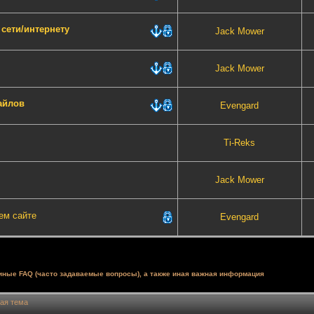
сети/интернету
Jack Mower
Jack Mower
айлов
Evengard
Ti-Reks
u
Jack Mower
ем сайте
Evengard
 иные FAQ (часто задаваемые вопросы), а также иная важная информация
ая тема