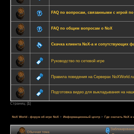
FAQ по вопросам, связанными с игрой по 
FAQ по общим вопросам о NoX
Скачка клиента NoX-а и сопутствующих ф
Руководство по сетевой игре
Правила поведения на Серверах NoXWorld.r
Подготовка видео для выкладывания на наш
Страниц: [
1
]
NoX World - форум об игре NoX
>
Информационный центр
>
Где скачать NoX и
Заблокированн
Обычная тема