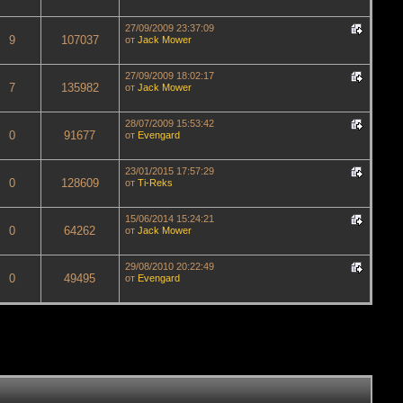
27/09/2009 23:37:09
9
107037
от
Jack Mower
27/09/2009 18:02:17
7
135982
от
Jack Mower
28/07/2009 15:53:42
0
91677
от
Evengard
23/01/2015 17:57:29
0
128609
от
Ti-Reks
15/06/2014 15:24:21
0
64262
от
Jack Mower
29/08/2010 20:22:49
0
49495
от
Evengard