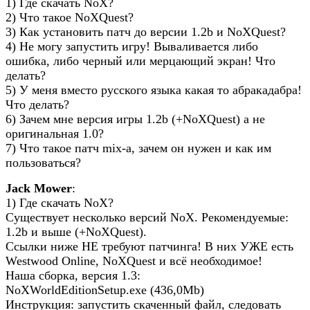
1) Где скачать NoX?
2) Что такое NoXQuest?
3) Как установить патч до версии 1.2b и NoXQuest?
4) Не могу запустить игру! Вываливается либо
ошибка, либо черный или мерцающий экран! Что
делать?
5) У меня вместо русского языка какая то абракадабра!
Что делать?
6) Зачем мне версия игры 1.2b (+NoXQuest) а не
оригинальная 1.0?
7) Что такое патч mix-а, зачем он нужен и как им
пользоваться?
Jack Mower
:
1) Где скачать NoX?
Существует несколько версий NoX. Рекомендуемые:
1.2b и выше (+NoXQuest).
Ссылки ниже НЕ требуют патчинга! В них УЖЕ есть
Westwood Online, NoXQuest и всё необходимое!
Наша сборка, версия 1.3:
NoXWorldEditionSetup.exe (436,0Mb)
Инструкция: запустить скаченный файл, следовать