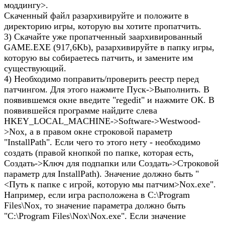
моддингу>.
Скаченный файл разархивируйте и положите в
директорию игры, которую вы хотите пропатчить.
3) Скачайте уже пропатченный заархивированный
GAME.EXE (917,6Kb), разархивируйте в папку игры,
которую вы собираетесь патчить, и замените им
существующий.
4) Необходимо поправить/проверить реестр перед
патчингом. Для этого нажмите Пуск->Выполнить. В
появившемся окне введите "regedit" и нажмите ОК. В
появившейся программе найдите слева
HKEY_LOCAL_MACHINE->Software->Westwood-
>Nox, а в правом окне строковой параметр
"InstallPath". Если чего то этого нету - необходимо
создать (правой кнопкой по папке, которая есть,
Создать->Ключ для подпапки или Создать->Строковой
параметр для InstallPath). Значение должно быть "
<Путь к папке с игрой, которую мы патчим>Nox.exe".
Например, если игра расположена в C:\Program
Files\Nox, то значение параметра должно быть
"C:\Program Files\Nox\Nox.exe". Если значение