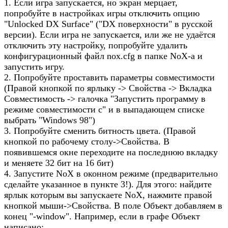
1. Если игра запускается, но экран мерцает,
попробуйте в настройках игры отключить опцию
"Unlocked DX Surface" ("DX поверхности" в русской
версии). Если игра не запускается, или же не удаётся
отключить эту настройку, попробуйте удалить
конфигурационный файл nox.cfg в папке NoX-а и
запустить игру.
2. Попробуйте проставить параметры совместимости
(Правой кнопкой по ярлыку -> Свойства -> Вкладка
Совместимость -> галочка "Запустить программу в
режиме совместимости с" и в выпадающем списке
выбрать "Windows 98")
3. Попробуйте сменить битность цвета. (Правой
кнопкой по рабочему столу->Свойства. В
появившемся окне переходите на последнюю вкладку
и меняете 32 бит на 16 бит)
4. Запустите NoX в оконном режиме (предварительно
сделайте указанное в пункте 3!). Для этого: найдите
ярлык которым вы запускаете NoX, нажмите правой
кнопкой мыши->Свойства. В поле Объект добавляем в
конец "-window". Например, если в графе Объект
написано: