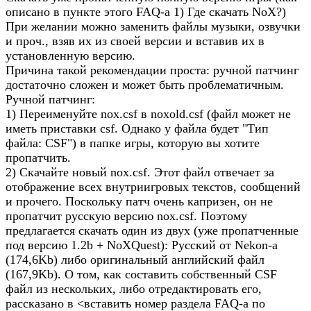
описано в пункте этого FAQ-а 1) Где скачать NoX?)
При желании можно заменить файлы музыки, озвучки
и проч., взяв их из своей версии и вставив их в
установленную версию.
Причина такой рекомендации проста: ручной патчинг
достаточно сложен и может быть проблематичным.
Ручной патчинг:
1) Переименуйте nox.csf в noxold.csf (файл может не
иметь приставки csf. Однако у файла будет "Тип
файла: CSF") в папке игры, которую вы хотите
пропатчить.
2) Скачайте новый nox.csf. Этот файл отвечает за
отображение всех внутриигровых текстов, сообщений
и прочего. Поскольку патч очень капризен, он не
пропатчит русскую версию nox.csf. Поэтому
предлагается скачать один из двух (уже пропатченные
под версию 1.2b + NoXQuest): Русский от Nekon-а
(174,6Kb) либо оригинальный английский файл
(167,9Kb). О том, как составить собственный CSF
файл из нескольких, либо отредактировать его,
рассказано в <вставить номер раздела FAQ-а по