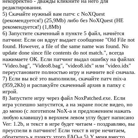
некорректно - дважды кликните на него для
редактирования.
5) Скачайте нужный вам патч: с NoXQuest
(рекомендуется!) (25,9Mb) либо без NoXQuest (НЕ
рекомендуется!) (1,8Mb)
6) Запустите скаченный в пункте 5 файл, начнётся
патчинг. Если он вдруг выдает сообщение "Old File not
found. However, a file of the same name was found. No
update done since file contents do not match.", всегда
нажимаете ОК. Если патчинг выдал ошибку на файлах
"Video.bag", "Video8.bag", "video8.idx" или "video.idx"
переустановите полностью игру и начните всё сначала.
7) Если вы всё это выполнили, скачайте патч mix-а
(959,2Kb) и распакуйте скаченный архив в папку с
игрой.
8) Запустите игру через файл NoxPatched.exe. Если
игра успешно запустится, а на экране после видео, но
до меню (с логотипом NoX-а и предложением нажать
любую клавишу) в верхнем левом углу будет написано
Ver: 1.2b, и текст в игре будет читаем - поздравляю, вы
преуспели в патчинге! Если текст в игре нечитаем,
обратитесь к пункту этого FAQ-а 5) У меня вместо