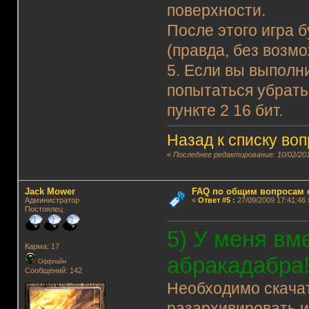
поверхности.
После этого игра 
(правда, без возм
5. Если вы выполни
попытаться убрать 
пункте 2 16 бит.
Назад к списку во
«
Последнее редактирование: 10/02/201
Jack Mower
FAQ по общим вопросам 
Администратор
«
Ответ #5
:
27/09/2009 17:41:46 
Постоялец
5) У меня вм
Карма: 17
абракадабра!
Оффлайн
Сообщений: 142
Необходимо скача
разархивировать их