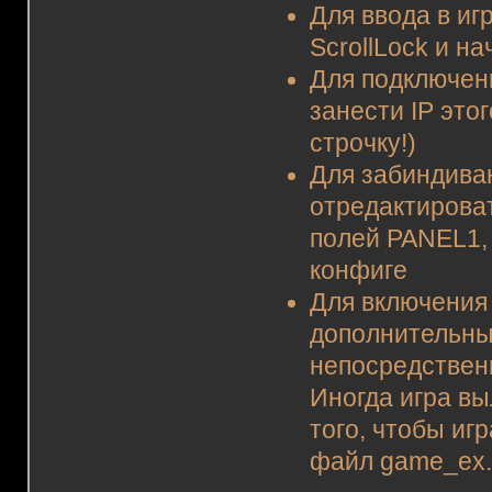
Для ввода в и
ScrollLock и н
Для подключен
занести IP этог
строчку!)
Для забиндива
отредактирова
полей PANEL1,
конфиге
Для включения
дополнительны
непосредствен
Иногда игра вы
того, чтобы иг
файл game_ex.cf