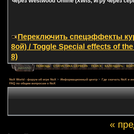
через Westwood Online (XWIS, игру через сер
Переключить спецэффекты курс
8ой) / Toggle Special effects of th
8)
ПОМОЩЬ
СТАТИСТИКА СЕРВЕРА
ПОИСК
КАЛЕНДАРЬ
ВОЙ
НАЧАЛО
NoX World - форум об игре NoX
>
Информационный центр
>
Где скачать NoX и и
FAQ по общим вопросам о NoX
« пр