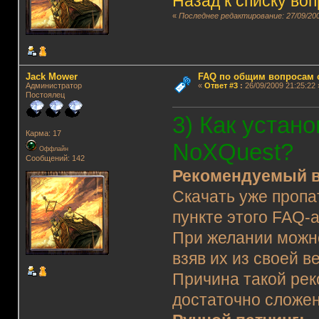
Назад к списку во
«
Последнее редактирование: 27/09/200
Jack Mower
FAQ по общим вопросам 
Администратор
«
Ответ #3
:
26/09/2009 21:25:22 
Постоялец
3) Как устано
Карма: 17
NoXQuest?
Оффлайн
Сообщений: 142
Рекомендуемый в
Скачать уже пропа
пункте этого FAQ-
При желании можно
взяв их из своей в
Причина такой рек
достаточно сложе