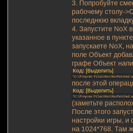
3. Попробуйте сме
рабочему столу->С
последнюю вкладку
4. Запустите NoX 
указанное в пункте
запускаете NoX, н
поле Объект добав
графе Объект напи
Код:
[Выделить]
"C:\Program Files\Nox\NoxPatched.
после этой операц
Код:
[Выделить]
"C:\Program Files\Nox\NoxPatched.
(заметьте располо
После этого запуст
настройки игры, и 
на 1024*768. Там 