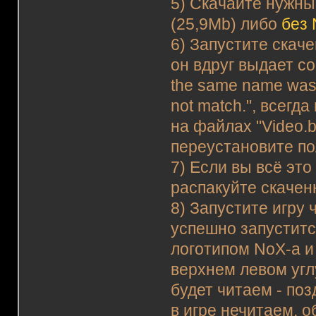
5) Скачайте нужны
(25,9Mb) либо
без 
6) Запустите скаче
он вдруг выдает соо
the same name was f
not match.", всегд
на файлах "Video.ba
переустановите по
7) Если вы всё эт
распакуйте скаченн
8) Запустите игру 
успешно запустится
логотипом NoX-а и
верхнем левом углу
будет читаем - поз
в игре нечитаем, о