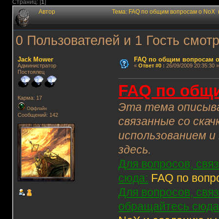
Страниц: [
1
]
Автор
Тема: FAQ по общим вопросам о NoX 
0 Пользователей и 1 Гость смотр
Jack Mower
FAQ по общим вопросам 
Администратор
«
Ответ #0
:
26/09/2009 20:35:30 »
Постоялец
FAQ по общ
Карма: 17
Эта тема описыва
Оффлайн
Сообщений: 142
связанные со скач
использованием и
здесь.
Для вопросов, свя
сюда:
FAQ по вопр
Для вопросов, свя
обращайтесь сюда