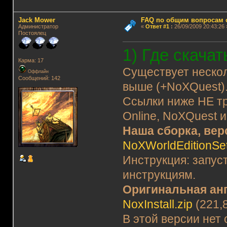
Jack Mower
FAQ по общим вопросам 
Администратор
«
Ответ #1
:
26/09/2009 20:43:26 
Постоялец
1) Где скача
Карма: 17
Существует нескол
Оффлайн
Сообщений: 142
выше (+NoXQuest)
Ссылки ниже НЕ тр
Online, NoXQuest 
Наша сборка, вер
NoXWorldEditionSe
Инструкция: запус
инструкциям.
Оригинальная анг
NoxInstall.zip
(221,
В этой версии нет 