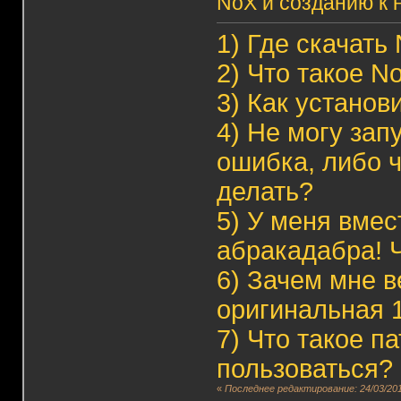
NoX и созданию к 
1)
Где скачать
2)
Что такое N
3)
Как установ
4)
Не могу зап
ошибка, либо 
делать?
5)
У меня вмес
абракадабра! 
6)
Зачем мне в
оригинальная 
7)
Что такое па
пользоваться?
«
Последнее редактирование: 24/03/201