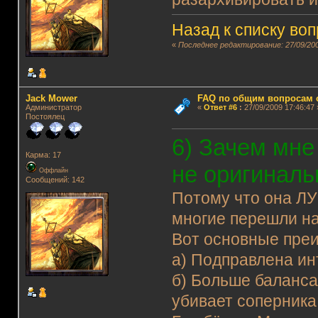
Назад к списку во
«
Последнее редактирование: 27/09/200
Jack Mower
FAQ по общим вопросам 
Администратор
«
Ответ #6
:
27/09/2009 17:46:47 
Постоялец
6) Зачем мне
Карма: 17
не оригиналь
Оффлайн
Сообщений: 142
Потому что она ЛУ
многие перешли на
Вот основные пре
а) Подправлена ин
б) Больше баланса.
убивает соперника