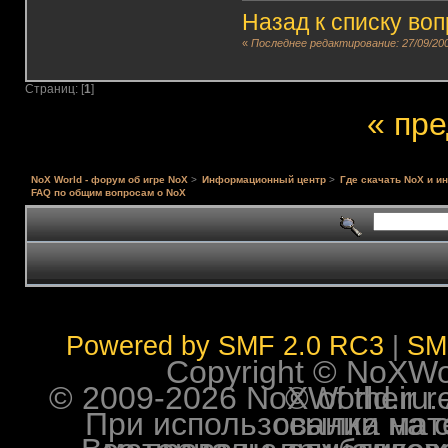
Назад к списку во
«
Последнее редактирование: 27/09/200
Страниц: [
1
]
« пр
NoX World - форум об игре NoX
>
Информационный центр
>
Где скачать NoX и и
FAQ по общим вопросам о NoX
Powered by SMF 2.0 RC3
|
SM
Copyright © NoXWorl
© 2009-2026 NoXWorld.ru. All image
При использовании материалов ф