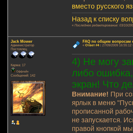
вместо русского я
Назад к списку во
«
Последнее редактирование: 03/10/200
Jack Mower
FAQ по общим вопросам 
Администратор
«
Ответ #4
:
27/09/2009 16:55:12 
Постоялец
4) Не могу з
Карма: 17
либо ошибка
Оффлайн
Сообщений: 142
экран! Что д
Внимание!
При со
ярлык в меню "Пус
прописанной рабоч
не запускается. Ис
правой кнопкой мы