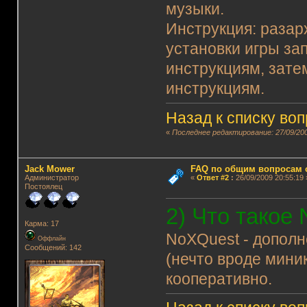
музыки.
Инструкция: разарх
установки игры зап
инструкциям, зате
инструкциям.
Назад к списку во
«
Последнее редактирование: 27/09/200
Jack Mower
FAQ по общим вопросам 
Администратор
«
Ответ #2
:
26/09/2009 20:55:19 
Постоялец
2) Что такое
Карма: 17
NoXQuest - дополн
Оффлайн
Сообщений: 142
(нечто вроде миник
кооперативно.