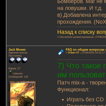
Бомбёров. Маг не 
на ловушки. И т.д.
в) Добавлена инте
прохождения. (NoX
Назад к списку во
«
Последнее редактирование: 27/09/200
Jack Mower
FAQ по общим вопросам 
Администратор
«
Ответ #7
:
27/09/2009 18:02:17 
Постоялец
7) Что такое 
Карма: 17
им пользоват
Оффлайн
Сообщений: 142
Патч mix-а - твор
Функционал:
Играть без CD