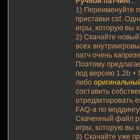
Ручной патчинг:
1) Переименуйте no
приставки csf. Одн
игры, которую вы х
2) Скачайте новый
всех внутриигровы
патч очень капризе
Поэтому предлагае
под версию 1.2b +
либо
оригинальны
составить собстве
отредактировать е
FAQ-а по моддингу
Скаченный файл р
игры, которую вы х
3) Скачайте уже 