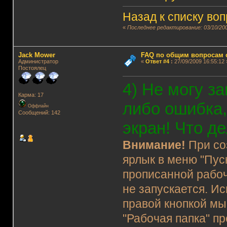
Назад к списку во
«
Последнее редактирование: 03/10/200
Jack Mower
FAQ по общим вопросам 
Администратор
«
Ответ #4
:
27/09/2009 16:55:12 
Постоялец
4) Не могу з
Карма: 17
либо ошибка
Оффлайн
Сообщений: 142
экран! Что д
Внимание!
При со
ярлык в меню "Пус
прописанной рабоч
не запускается. Ис
правой кнопкой мы
"Рабочая папка" пр