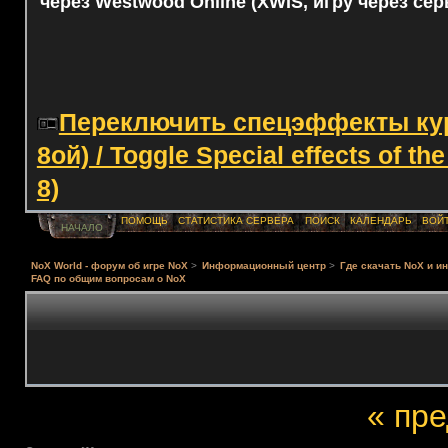
через Westwood Online (XWIS, игру через сер
Переключить спецэффекты курс
8ой) / Toggle Special effects of th
8)
ПОМОЩЬ
СТАТИСТИКА СЕРВЕРА
ПОИСК
КАЛЕНДАРЬ
ВОЙ
НАЧАЛО
NoX World - форум об игре NoX
>
Информационный центр
>
Где скачать NoX и и
FAQ по общим вопросам о NoX
« пр