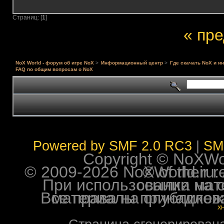
Страниц: [
1
]
« пр
NoX World - форум об игре NoX
>
Информационный центр
>
Где скачать NoX и и
FAQ по общим вопросам о NoX
Powered by SMF 2.0 RC3
|
SM
Copyright © NoXWorl
© 2009-2026 NoXWorld.ru. All image
При использовании материалов ф
Все права на опубликованные на форуме NoXW
X