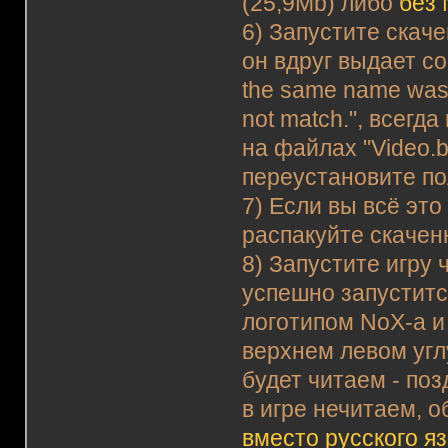
(25,9Mb) либо
без 
6) Запустите скаче
он вдруг выдает соо
the same name was f
not match.", всегд
на файлах "Video.ba
переустановите по
7) Если вы всё эт
распакуйте скаченн
8) Запустите игру 
успешно запустится
логотипом NoX-а и
верхнем левом углу
будет читаем - поз
в игре нечитаем, о
вместо русского я