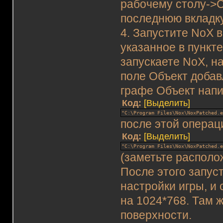
рабочему столу->С
последнюю вкладку
4. Запустите NoX 
указанное в пункте
запускаете NoX, н
поле Объект добав
графе Объект напи
Код:
[Выделить]
"C:\Program Files\Nox\NoxPatched.
после этой операц
Код:
[Выделить]
"C:\Program Files\Nox\NoxPatched.
(заметьте располо
После этого запуст
настройки игры, и 
на 1024*768. Там 
поверхности.