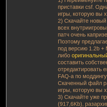
1) Переименуйте no
приставки csf. Одн
игры, которую вы х
2) Скачайте новый
всех внутриигровы
патч очень капризе
Поэтому предлагае
под версию 1.2b +
либо
оригинальны
составить собстве
отредактировать е
FAQ-а по моддингу
Скаченный файл р
игры, которую вы х
3) Скачайте уже 
(917,6Kb), разархи