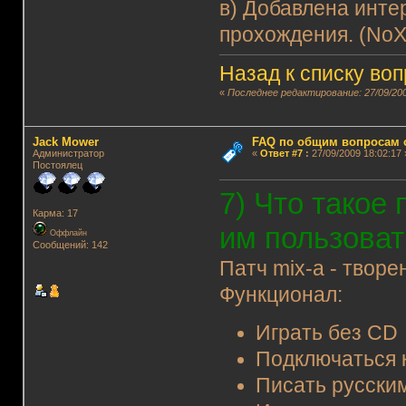
в) Добавлена инте
прохождения. (NoX
Назад к списку во
«
Последнее редактирование: 27/09/200
Jack Mower
FAQ по общим вопросам 
Администратор
«
Ответ #7
:
27/09/2009 18:02:17 
Постоялец
7) Что такое 
Карма: 17
им пользоват
Оффлайн
Сообщений: 142
Патч mix-а - твор
Функционал:
Играть без CD
Подключаться к
Писать русски