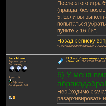
После этого игра 
(правда, без возм
5. Если вы выполни
попытаться убрать 
пункте 2 16 бит.
Назад к списку во
«
Последнее редактирование: 10/02/201
Jack Mower
FAQ по общим вопросам 
Администратор
«
Ответ #5
:
27/09/2009 17:41:46 
Постоялец
5) У меня вм
Карма: 17
абракадабра!
Оффлайн
Сообщений: 142
Необходимо скача
разархивировать их