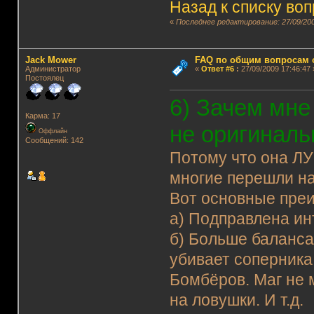
Назад к списку во
«
Последнее редактирование: 27/09/200
Jack Mower
FAQ по общим вопросам 
Администратор
«
Ответ #6
:
27/09/2009 17:46:47 
Постоялец
6) Зачем мне
Карма: 17
не оригиналь
Оффлайн
Сообщений: 142
Потому что она ЛУ
многие перешли на
Вот основные пре
а) Подправлена ин
б) Больше баланса.
убивает соперника
Бомбёров. Маг не 
на ловушки. И т.д.