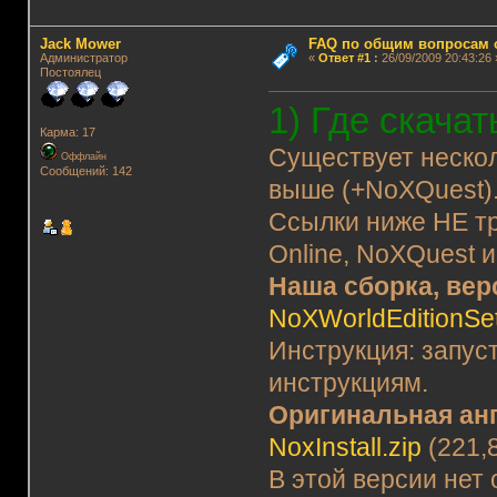
Jack Mower
FAQ по общим вопросам 
Администратор
«
Ответ #1
:
26/09/2009 20:43:26 
Постоялец
1) Где скача
Карма: 17
Существует нескол
Оффлайн
Сообщений: 142
выше (+NoXQuest)
Ссылки ниже НЕ тр
Online, NoXQuest 
Наша сборка, вер
NoXWorldEditionSe
Инструкция: запус
инструкциям.
Оригинальная анг
NoxInstall.zip
(221,
В этой версии нет 