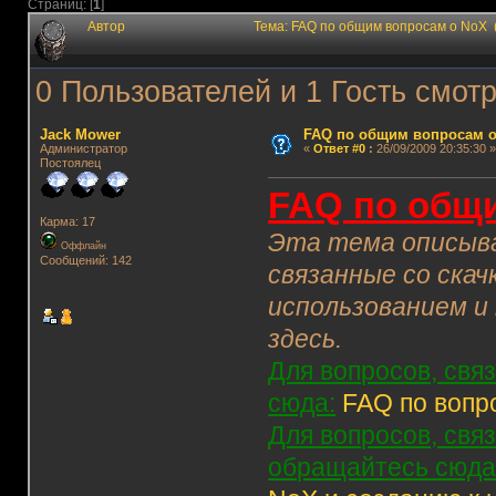
Страниц: [
1
]
Автор
Тема: FAQ по общим вопросам о NoX 
0 Пользователей и 1 Гость смотр
Jack Mower
FAQ по общим вопросам 
Администратор
«
Ответ #0
:
26/09/2009 20:35:30 »
Постоялец
FAQ по общ
Карма: 17
Эта тема описыва
Оффлайн
Сообщений: 142
связанные со скач
использованием и
здесь.
Для вопросов, свя
сюда:
FAQ по вопр
Для вопросов, свя
обращайтесь сюда