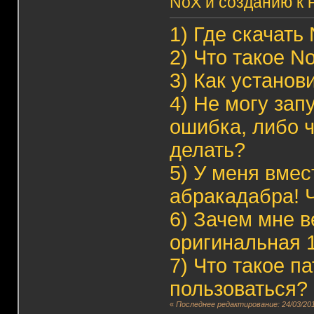
NoX и созданию к 
1)
Где скачать
2)
Что такое N
3)
Как установ
4)
Не могу зап
ошибка, либо 
делать?
5)
У меня вмес
абракадабра! 
6)
Зачем мне в
оригинальная 
7)
Что такое па
пользоваться?
«
Последнее редактирование: 24/03/201