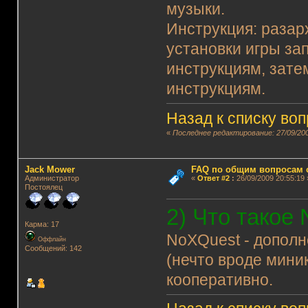
музыки.
Инструкция: разарх
установки игры зап
инструкциям, зате
инструкциям.
Назад к списку во
«
Последнее редактирование: 27/09/200
Jack Mower
FAQ по общим вопросам 
Администратор
«
Ответ #2
:
26/09/2009 20:55:19 
Постоялец
2) Что такое
Карма: 17
NoXQuest - дополн
Оффлайн
Сообщений: 142
(нечто вроде миник
кооперативно.