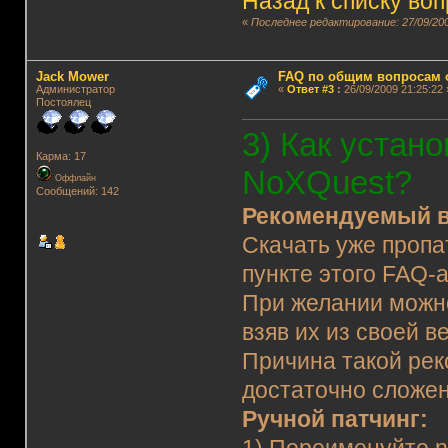
Назад к списку во
«
Последнее редактирование: 27/09/200
Jack Mower
FAQ по общим вопросам 
Администратор
«
Ответ #3
:
26/09/2009 21:25:22 
Постоялец
3) Как устано
Карма: 17
NoXQuest?
Оффлайн
Сообщений: 142
Рекомендуемый в
Скачать уже пропа
пункте этого FAQ-
При желании можно
взяв их из своей в
Причина такой рек
достаточно сложе
Ручной патчинг: