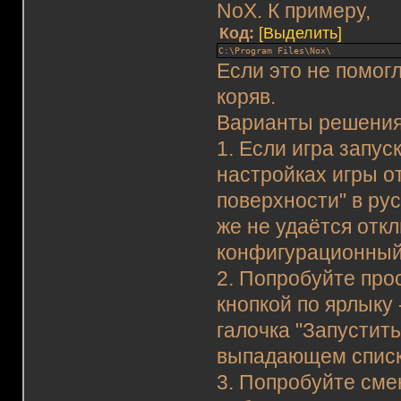
NoX. К примеру,
Код:
[Выделить]
C:\Program Files\Nox\
Если это не помог
коряв.
Варианты решения
1. Если игра запус
настройках игры о
поверхности" в рус
же не удаётся отк
конфигурационный 
2. Попробуйте про
кнопкой по ярлыку
галочка "Запустит
выпадающем списк
3. Попробуйте сме