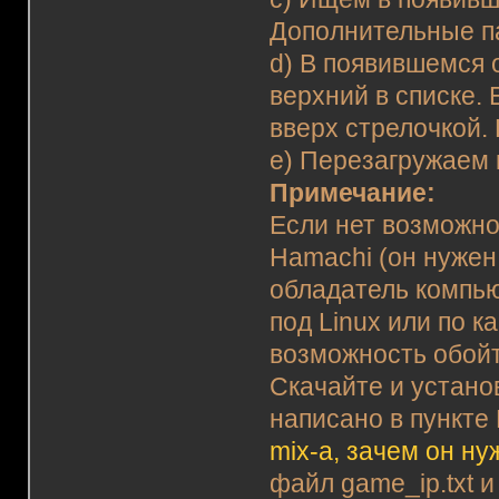
Дополнительные 
d) В появившемся 
верхний в списке. 
вверх стрелочкой.
e) Перезагружаем
Примечание:
Если нет возможно
Hamachi (он нужен
обладатель компью
под Linux или по к
возможность обойт
Скачайте и установ
написано в пункт
mix-а, зачем он ну
файл game_ip.txt и