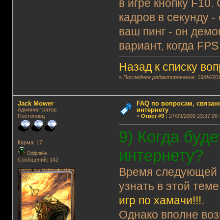
в игре кнопку F10.
кадров в секунду -
ваш пинг - он демо
вариант, когда FPS
Назад к списку во
«
Последнее редактирование: 19/04/201
Jack Mower
FAQ по вопросам, связанн
интернету
Администратор
Постоялец
«
Ответ #9
:
27/09/2009 23:37:09 
9) Когда буд
Карма: 17
интернету?
Оффлайн
Сообщений: 142
Время следующе
узнать в этой теме
игр по хамачи!!!
.
Однако вполне воз