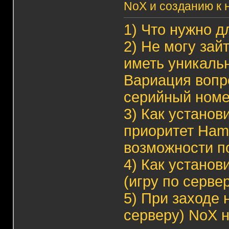
NoX и созданию к 
1)
Что нужно д
2)
Не могу зай
иметь уникаль
Вариация вопр
серийный ном
3)
Как установ
приоритет Hama
возможности п
4)
Как установ
(игру по серве
5)
При заходе н
серверу) NoX н