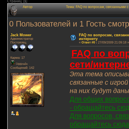
Страниц: [
1
]
Автор
Тема: FAQ по вопросам, связанными с
0 Пользователей и 1 Гость смотр
Jack Mower
FAQ по вопросам, связанн
интернету
Администратор
Постоялец
«
Ответ #0
:
27/09/2009 21:09:18 »
FAQ по вопр
Карма: 17
сети/интерн
Оффлайн
Сообщений: 142
Эта тема описыва
связанные с игро
на них будут даны
Для общих вопросов
- обращайтесь сюд
Для вопросов, свя
обращайтесь сюда