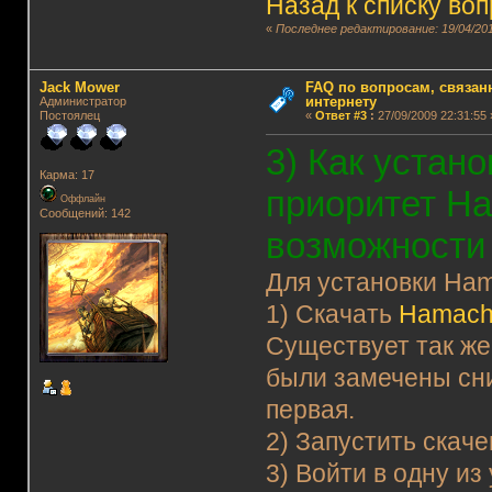
Назад к списку во
«
Последнее редактирование: 19/04/201
Jack Mower
FAQ по вопросам, связанн
интернету
Администратор
Постоялец
«
Ответ #3
:
27/09/2009 22:31:55 
3) Как устан
Карма: 17
приоритет Ha
Оффлайн
Сообщений: 142
возможности
Для установки Ham
1) Скачать
Hamachi
Существует так же
были замечены сни
первая.
2) Запустить скач
3) Войти в одну и