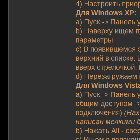
4) Настроить прио
Для Windows XP:
a) Пуск -> Панель
b) Наверху ищем п
параметры
c) В появившемся 
верхний в списке. 
вверх стрелочкой.
d) Перезагружаем
Для Windows Vista
a) Пуск -> Панель
общим доступом -
подключения)
(Нах
написан мелкими б
b) Нажать Alt - св
c) Ищем в появивш