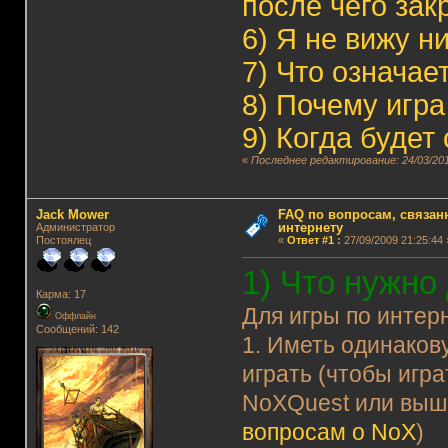
после чего зак
6)
Я не вижу н
7)
Что означае
8)
Почему игра
9)
Когда будет
«
Последнее редактирование: 24/03/201
Jack Mower
FAQ по вопросам, связанн
интернету
Администратор
Постоялец
«
Ответ #1
:
27/09/2009 21:25:44 
1) Что нужно
Карма: 17
Для игры по интер
Оффлайн
Сообщений: 142
1. Иметь одинаков
играть (чтобы игра
NoXQuest или выш
вопросам о NoX
)