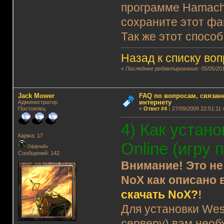
программе Hamachi 
сохраните этот фа
Так же этот способ
Назад к списку во
«
Последнее редактирование: 05/05/201
Jack Mower
FAQ по вопросам, связанн
интернету
Администратор
Постоялец
«
Ответ #4
:
27/09/2009 22:51:11 
4) Как устан
Карма: 17
Online (игру 
Оффлайн
Сообщений: 142
Внимание! Это не
NoX как описано 
скачать NoX?
!
Для установки Wes
серверу) вам необ