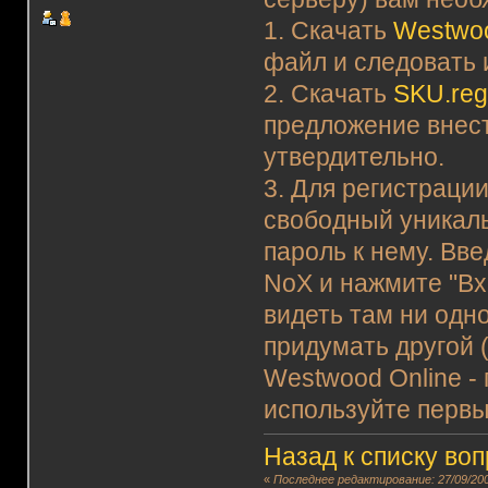
1. Скачать
Westwoo
файл и следовать 
2. Скачать
SKU.re
предложение внест
утвердительно.
3. Для регистраци
свободный уникаль
пароль к нему. Вв
NoX и нажмите "Вхо
видеть там ни одно
придумать другой (
Westwood Online -
используйте первы
Назад к списку во
«
Последнее редактирование: 27/09/200