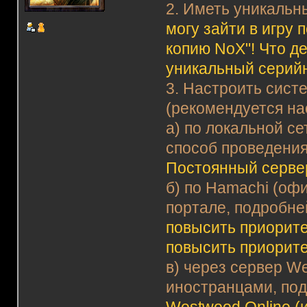
2. Иметь уникальн
могу зайти в игру
копию NoX"! Что д
уникальный серий
3. Настроить сист
(рекомендуется на
а) по локальной с
способ проведения
Постоянный серве
б) по Hamachi (оф
портале, подробне
повысить приорите
повысить приорит
в) через сервер We
иностранцами, по