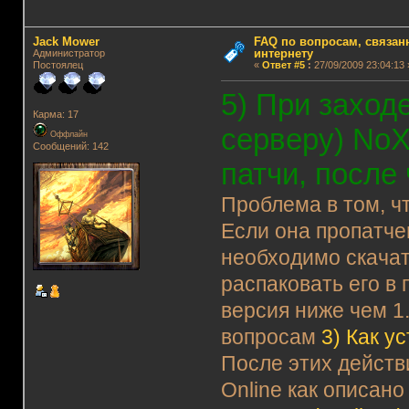
Jack Mower
FAQ по вопросам, связанн
интернету
Администратор
Постоялец
«
Ответ #5
:
27/09/2009 23:04:13 
5) При заход
Карма: 17
серверу) NoX
Оффлайн
Сообщений: 142
патчи, после
Проблема в том, чт
Если она пропатчен
необходимо скача
распаковать его в 
версия ниже чем 1
вопросам
3)
Как у
После этих дейст
Online как описано