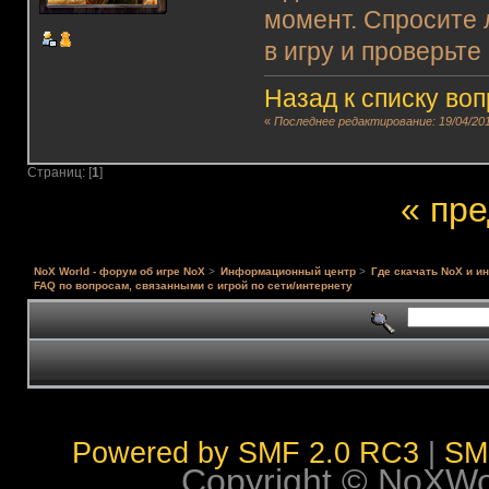
момент. Спросите 
в игру и проверьте
Назад к списку во
«
Последнее редактирование: 19/04/201
Страниц: [
1
]
« пр
NoX World - форум об игре NoX
>
Информационный центр
>
Где скачать NoX и и
FAQ по вопросам, связанными с игрой по сети/интернету
Powered by SMF 2.0 RC3
|
SM
Copyright © NoXWorl