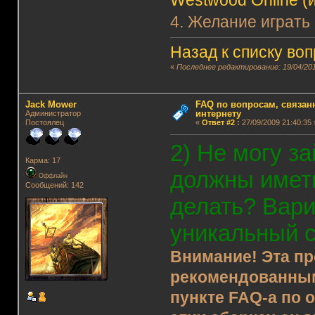
Westwood Online (и
4. Желание играть
Назад к списку во
«
Последнее редактирование: 19/04/201
Jack Mower
FAQ по вопросам, связанн
интернету
Администратор
Постоялец
«
Ответ #2
:
27/09/2009 21:40:35 
2) Не могу за
Карма: 17
должны имет
Оффлайн
Сообщений: 142
делать? Вари
уникальный 
Внимание! Эта пр
рекомендованным
пункте FAQ-а по