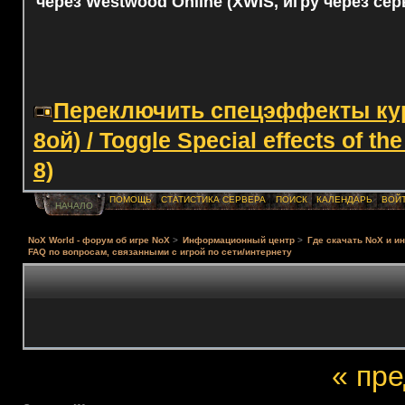
через Westwood Online (XWIS, игру через сер
Переключить спецэффекты курс
8ой) / Toggle Special effects of th
8)
ПОМОЩЬ
СТАТИСТИКА СЕРВЕРА
ПОИСК
КАЛЕНДАРЬ
ВОЙ
НАЧАЛО
NoX World - форум об игре NoX
>
Информационный центр
>
Где скачать NoX и и
FAQ по вопросам, связанными с игрой по сети/интернету
« пр