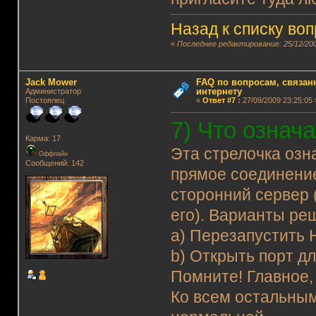
Назад к списку во
«
Последнее редактирование: 25/12/200
Jack Mower
FAQ по вопросам, связанн
интернету
Администратор
Постоялец
«
Ответ #7
:
27/09/2009 23:25:05 
7) Что означ
Карма: 17
Эта стрелочка озн
Оффлайн
Сообщений: 142
прямое соединение
сторонний сервер 
его). Варианты ре
а) Перезапустить 
b) Открыть порт д
Помните! Главное,
Ко всем остальным