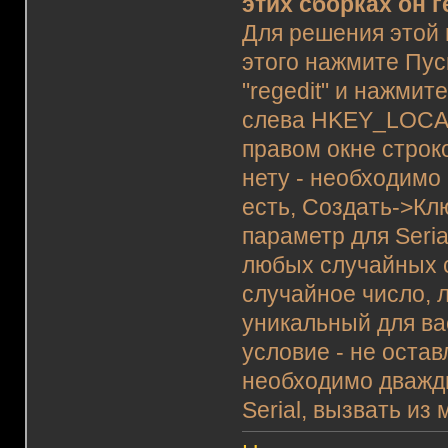
этих сборках он 
Для решения этой
этого нажмите Пус
"regedit" и нажми
слева HKEY_LOCAL
правом окне строко
нету - необходимо 
есть, Создать->Кл
параметр для Seria
любых случайных 
случайное число, 
уникальный для вас
условие - не оста
необходимо дважды
Serial, вызвать и