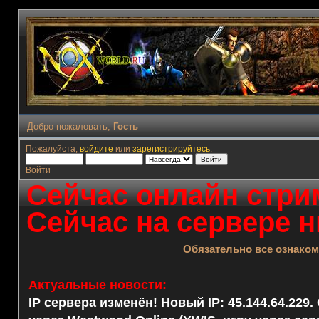
Добро пожаловать,
Гость
Пожалуйста,
войдите
или
зарегистрируйтесь
.
Войти
Сейчас онлайн стрим
Сейчас на сервере н
Обязательно все ознако
Актуальные новости:
IP сервера изменён! Новый IP: 45.144.64.229