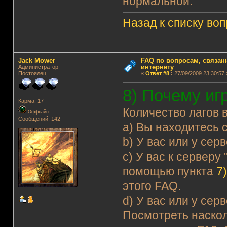
нормальной.
Назад к списку во
Jack Mower
FAQ по вопросам, связанн
интернету
Администратор
Постоялец
«
Ответ #8
:
27/09/2009 23:30:57 
8) Почему иг
Карма: 17
Количество лагов 
Оффлайн
Сообщений: 142
a) Вы находитесь 
b) У вас или у се
c) У вас к серверу
помощью пункта
7
этого FAQ.
d) У вас или у се
Посмотреть наскол