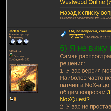
Westwood Online (и
Назад к списку во
«
Последнее редактирование: 27/09/200
Jack Mower
FAQ по вопросам, связанн
интернету
Администратор
Постоялец
«
Ответ #6
:
27/09/2009 23:15:42 
6) Я не вижу
Карма: 17
Самая распростра
Оффлайн
Сообщений: 142
решения:
1. У вас версия N
Наиболее часто ис
патчинга NoX-а до 
общим вопросам
3
NoXQuest?
.
2. У вас не прост