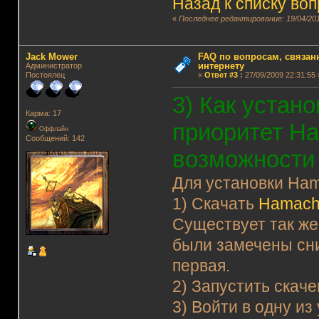
Назад к списку во
«
Последнее редактирование: 19/04/201
Jack Mower
FAQ по вопросам, связанн
интернету
Администратор
Постоялец
«
Ответ #3
:
27/09/2009 22:31:55 
3) Как устан
Карма: 17
приоритет Ha
Оффлайн
Сообщений: 142
возможности
Для установки Ham
1) Скачать
Hamachi
Существует так же
были замечены сни
первая.
2) Запустить скач
3) Войти в одну и