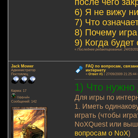
после чего зак
6)
Я не вижу н
7)
Что означае
8)
Почему игра
9)
Когда будет
«
Последнее редактирование: 24/03/201
Jack Mower
FAQ по вопросам, связанн
интернету
Администратор
Постоялец
«
Ответ #1
:
27/09/2009 21:25:44 
1) Что нужно
Карма: 17
Для игры по интер
Оффлайн
Сообщений: 142
1. Иметь одинаков
играть (чтобы игра
NoXQuest или выш
вопросам о NoX
)