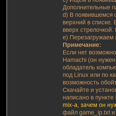
Дополнительные 
d) В появившемся 
верхний в списке. 
вверх стрелочкой.
e) Перезагружаем
Примечание:
Если нет возможно
Hamachi (он нужен
обладатель компью
под Linux или по к
возможность обойт
Скачайте и установ
написано в пункт
mix-а, зачем он ну
файл game_ip.txt и