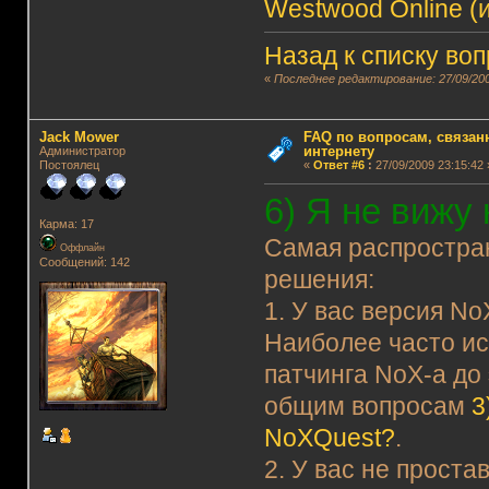
Westwood Online (и
Назад к списку во
«
Последнее редактирование: 27/09/200
Jack Mower
FAQ по вопросам, связанн
интернету
Администратор
Постоялец
«
Ответ #6
:
27/09/2009 23:15:42 
6) Я не вижу
Карма: 17
Самая распростра
Оффлайн
Сообщений: 142
решения:
1. У вас версия N
Наиболее часто ис
патчинга NoX-а до 
общим вопросам
3
NoXQuest?
.
2. У вас не прост