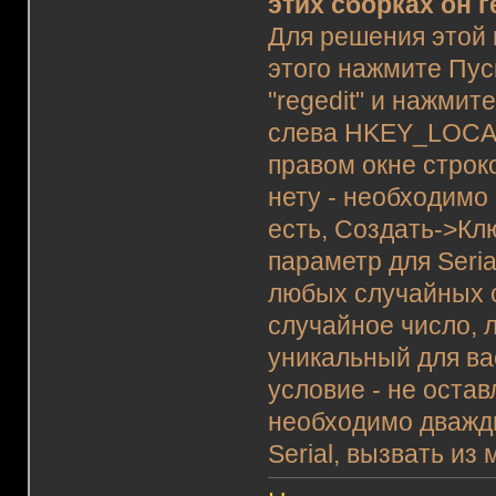
этих сборках он 
Для решения этой
этого нажмите Пус
"regedit" и нажми
слева HKEY_LOCAL
правом окне строко
нету - необходимо 
есть, Создать->Кл
параметр для Seria
любых случайных 
случайное число, 
уникальный для вас
условие - не оста
необходимо дважды
Serial, вызвать и