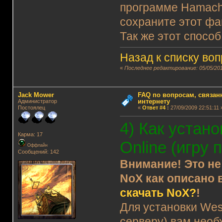
программе Hamachi 
сохраните этот фа
Так же этот способ
Назад к списку во
«
Последнее редактирование: 05/05/201
Jack Mower
FAQ по вопросам, связанн
интернету
Администратор
Постоялец
«
Ответ #4
:
27/09/2009 22:51:11 
4) Как устан
Карма: 17
Online (игру 
Оффлайн
Сообщений: 142
Внимание! Это не
NoX как описано 
скачать NoX?
!
Для установки Wes
серверу) вам необ