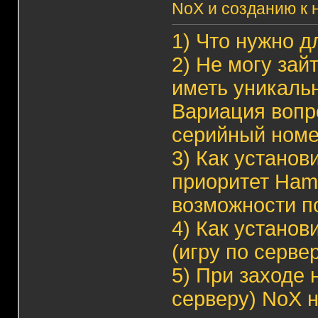
NoX и созданию к 
1)
Что нужно д
2)
Не могу зай
иметь уникаль
Вариация вопр
серийный ном
3)
Как установ
приоритет Hama
возможности п
4)
Как установ
(игру по серве
5)
При заходе н
серверу) NoX н