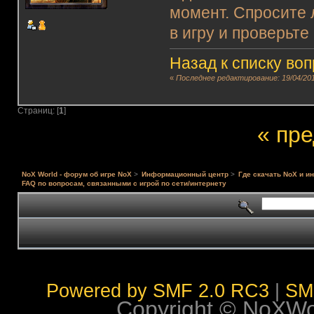
момент. Спросите 
в игру и проверьте
Назад к списку во
«
Последнее редактирование: 19/04/201
Страниц: [
1
]
« пр
NoX World - форум об игре NoX
>
Информационный центр
>
Где скачать NoX и и
FAQ по вопросам, связанными с игрой по сети/интернету
Powered by SMF 2.0 RC3
|
SM
Copyright © NoXWorl