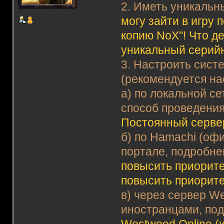
2. Иметь уникальн
могу зайти в игру
копию NoX"! Что д
уникальный серий
3. Настроить сист
(рекомендуется на
а) по локальной с
способ проведения
Постоянный серве
б) по Hamachi (оф
портале, подробне
повысить приорите
повысить приорит
в) через сервер We
иностранцами, по