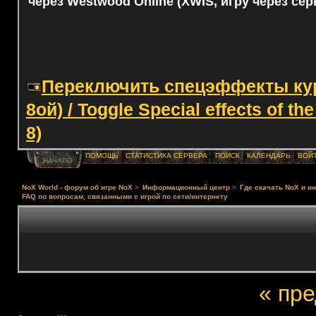
через Westwood Online (XWIS, игру через сер
Переключить спецэффекты курс
8ой) / Toggle Special effects of th
8)
ПОМОЩЬ
СТАТИСТИКА СЕРВЕРА
ПОИСК
КАЛЕНДАРЬ
ВОЙ
НАЧАЛО
NoX World - форум об игре NoX
>
Информационный центр
>
Где скачать NoX и и
FAQ по вопросам, связанными с игрой по сети/интернету
« пр