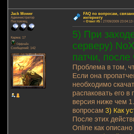
Jack Mower
FAQ по вопросам, связанн
интернету
Администратор
Постоялец
«
Ответ #5
:
27/09/2009 23:04:13 
5) При заход
Карма: 17
серверу) NoX
Оффлайн
Сообщений: 142
патчи, после
Проблема в том, чт
Если она пропатчен
необходимо скача
распаковать его в 
версия ниже чем 1
вопросам
3)
Как у
После этих дейст
Online как описано