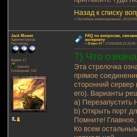
Назад к списку во
«
Последнее редактирование: 25/12/200
Jack Mower
FAQ по вопросам, связанн
интернету
Администратор
Постоялец
«
Ответ #7
:
27/09/2009 23:25:05 
7) Что означ
Карма: 17
Эта стрелочка озн
Оффлайн
Сообщений: 142
прямое соединение
сторонний сервер 
его). Варианты ре
а) Перезапустить 
b) Открыть порт д
Помните! Главное,
Ко всем остальным