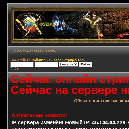
Добро пожаловать,
Гость
Пожалуйста,
войдите
или
зарегистрируйтесь
.
Войти
Сейчас онлайн стрим
Сейчас на сервере н
Обязательно все ознако
Актуальные новости:
IP сервера изменён! Новый IP: 45.144.64.229