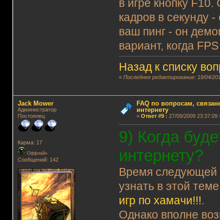
в игре кнопку F10.
кадров в секунду -
ваш пинг - он демо
вариант, когда FPS
Назад к списку во
«
Последнее редактирование: 19/04/201
Jack Mower
FAQ по вопросам, связанн
интернету
Администратор
Постоялец
«
Ответ #9
:
27/09/2009 23:37:09 
9) Когда буд
Карма: 17
интернету?
Оффлайн
Сообщений: 142
Время следующе
узнать в этой теме
игр по хамачи!!!
.
Однако вполне воз