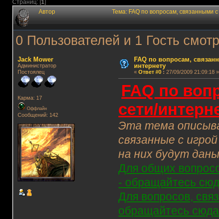
Страниц: [
1
]
Автор
Тема: FAQ по вопросам, связанными с
0 Пользователей и 1 Гость смотр
Jack Mower
FAQ по вопросам, связанн
интернету
Администратор
Постоялец
«
Ответ #0
:
27/09/2009 21:09:18 »
FAQ по вопр
Карма: 17
сети/интерн
Оффлайн
Сообщений: 142
Эта тема описыва
связанные с игро
на них будут даны
Для общих вопросов
- обращайтесь сюд
Для вопросов, свя
обращайтесь сюда