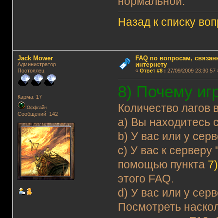
нормальной.
Назад к списку во
Jack Mower
FAQ по вопросам, связанн
интернету
Администратор
Постоялец
«
Ответ #8
:
27/09/2009 23:30:57 
8) Почему иг
Карма: 17
Количество лагов 
Оффлайн
Сообщений: 142
a) Вы находитесь 
b) У вас или у се
c) У вас к серверу
помощью пункта
7
этого FAQ.
d) У вас или у се
Посмотреть наскол