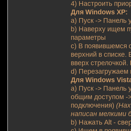
4) Настроить прио
Для Windows XP:
a) Пуск -> Панель
b) Наверху ищем п
параметры
c) В появившемся 
верхний в списке. 
вверх стрелочкой.
d) Перезагружаем
Для Windows Vista
a) Пуск -> Панель
общим доступом -
подключения)
(Нах
написан мелкими б
b) Нажать Alt - св
c) Ищем в появивш