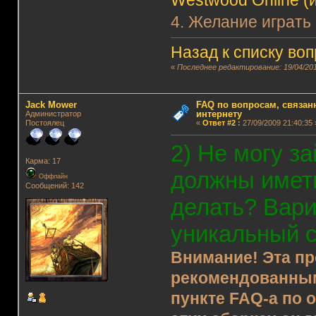
Westwood Online (и
4. Желание играть
Назад к списку во
«
Последнее редактирование: 19/04/201
Jack Mower
FAQ по вопросам, связанн
интернету
Администратор
Постоялец
«
Ответ #2
:
27/09/2009 21:40:35 
2) Не могу за
Карма: 17
должны имет
Оффлайн
Сообщений: 142
делать? Вари
уникальный 
Внимание! Эта пр
рекомендованным
пункте FAQ-а по