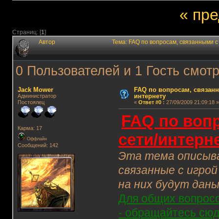
« пр
Страниц: [
1
]
Автор
Тема: FAQ по вопросам, связанными с
0 Пользователей и 1 Гость смотр
Jack Mower
FAQ по вопросам, связанн
интернету
Администратор
Постоялец
«
Ответ #0
:
27/09/2009 21:09:18 »
FAQ по вопр
Карма: 17
сети/интерн
Оффлайн
Сообщений: 142
Эта тема описыва
связанные с игро
на них будут даны
Для общих вопросов
- обращайтесь сюд