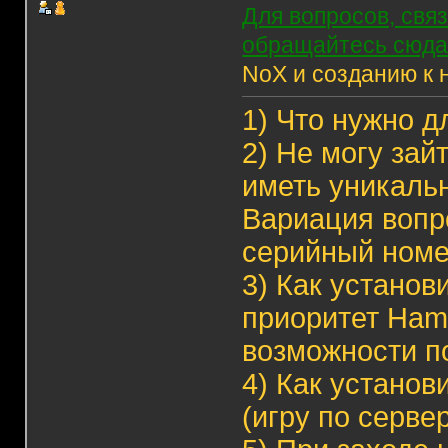
Для вопросов, свя
обращайтесь сюда
NoX и созданию к 
1)
Что нужно д
2)
Не могу зай
иметь уникаль
Вариация вопр
серийный ном
3)
Как установ
приоритет Hama
возможности п
4)
Как установ
(игру по серве