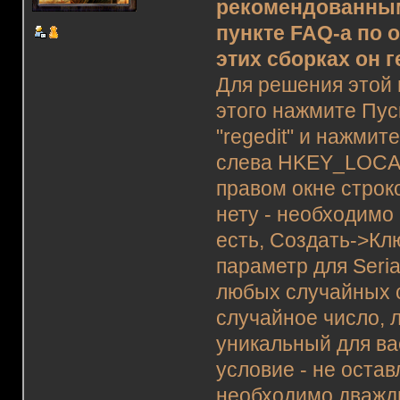
рекомендованным
пункте FAQ-а по
этих сборках он 
Для решения этой
этого нажмите Пус
"regedit" и нажми
слева HKEY_LOCAL
правом окне строко
нету - необходимо 
есть, Создать->Кл
параметр для Seria
любых случайных 
случайное число, 
уникальный для вас
условие - не оста
необходимо дважды