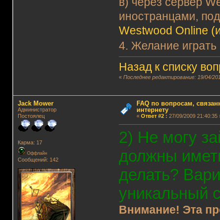
в) через сервер We
иностранцами, по
Westwood Online (и
4. Желание играть
Назад к списку во
«
Последнее редактирование: 19/04/201
Jack Mower
FAQ по вопросам, связанн
интернету
Администратор
Постоялец
«
Ответ #2
:
27/09/2009 21:40:35 
2) Не могу за
Карма: 17
должны имет
Оффлайн
Сообщений: 142
делать? Вари
уникальный 
Внимание! Эта пр