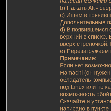
написан мелкими б
b) Нажать Alt - св
c) Ищем в появивш
Дополнительные 
d) В появившемся 
верхний в списке. 
вверх стрелочкой.
e) Перезагружаем
Примечание:
Если нет возможно
Hamachi (он нужен
обладатель компью
под Linux или по к
возможность обойт
Скачайте и установ
написано в пункт