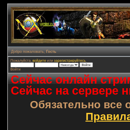
Добро пожаловать,
Гость
Пожалуйста,
войдите
или
зарегистрируйтесь
.
Войти
Сейчас онлайн стрим
Сейчас на сервере н
Обязательно все 
Правил