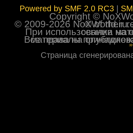
Powered by SMF 2.0 RC3
|
SM
Copyright © NoXWorl
© 2009-2026 NoXWorld.ru. All image
При использовании материалов ф
Все права на опубликованные на форуме NoXW
X
Страница сгенерирована 