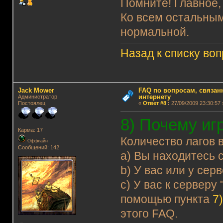
Помните! Главное,
Ко всем остальным
нормальной.
Назад к списку во
Jack Mower
FAQ по вопросам, связанн
интернету
Администратор
Постоялец
«
Ответ #8
:
27/09/2009 23:30:57 
8) Почему иг
Карма: 17
Количество лагов 
Оффлайн
Сообщений: 142
a) Вы находитесь 
b) У вас или у се
c) У вас к серверу
помощью пункта
7
этого FAQ.