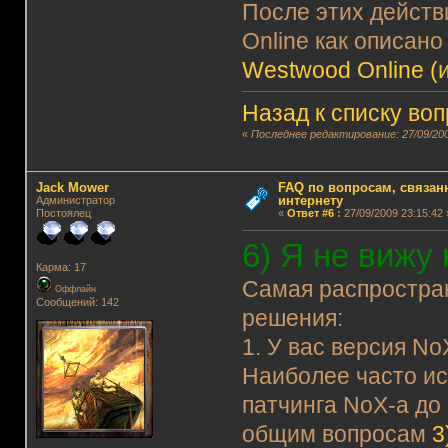
После этих дейст
Online как описано
Westwood Online (и
Назад к списку во
«
Последнее редактирование: 27/09/200
Jack Mower
FAQ по вопросам, связанн
интернету
Администратор
Постоялец
«
Ответ #6
:
27/09/2009 23:15:42 
6) Я не вижу
Карма: 17
Самая распростра
Оффлайн
Сообщений: 142
решения:
1. У вас версия N
Наиболее часто ис
патчинга NoX-а до 
общим вопросам
3