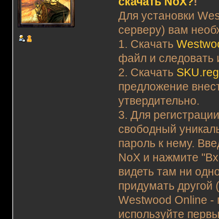
скачать NoX?
!
Для установки Wes
серверу) вам необ
1. Скачать
Westwoo
файл и следовать 
2. Скачать
SKU.re
предложение внест
утвердительно.
3. Для регистраци
свободный уникаль
пароль к нему. Вв
NoX и нажмите "Вхо
видеть там ни одно
придумать другой (
Westwood Online -
используйте первы