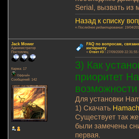
Serial, вызвать и
Назад к списку во
«
Последнее редактирование: 19/04/201
Jack Mower
FAQ по вопросам, связанн
интернету
Администратор
Постоялец
«
Ответ #3
:
27/09/2009 22:31:55 
3) Как устан
Карма: 17
приоритет Ha
Оффлайн
Сообщений: 142
возможности
Для установки Ham
1) Скачать
Hamachi
Существует так же
были замечены сни
первая.