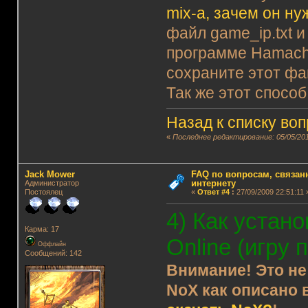
mix-а, зачем он ну
файл game_ip.txt и
программе Hamachi 
сохраните этот фа
Так же этот способ
Назад к списку во
«
Последнее редактирование: 05/05/201
Jack Mower
FAQ по вопросам, связанн
интернету
Администратор
Постоялец
«
Ответ #4
:
27/09/2009 22:51:11 
4) Как устан
Карма: 17
Online (игру 
Оффлайн
Сообщений: 142
Внимание! Это не
NoX как описано 