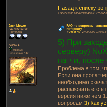
Назад к списку во
«
Последнее редактирование: 27/09/200
Jack Mower
FAQ по вопросам, связанн
интернету
Администратор
Постоялец
«
Ответ #5
:
27/09/2009 23:04:13 
5) При заход
Карма: 17
серверу) NoX
Оффлайн
Сообщений: 142
патчи, после
Проблема в том, чт
Если она пропатчен
необходимо скача
распаковать его в 
версия ниже чем 1
вопросам
3)
Как у