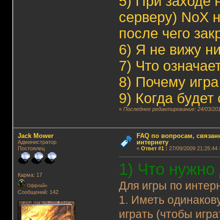
5)
При заходе н
серверу) NoX н
после чего зак
6)
Я не вижу н
7)
Что означае
8)
Почему игра
9)
Когда будет
«
Последнее редактирование: 24/03/201
Jack Mower
FAQ по вопросам, связанн
интернету
Администратор
Постоялец
«
Ответ #1
:
27/09/2009 21:25:44 
1) Что нужно
Карма: 17
Для игры по интер
Оффлайн
Сообщений: 142
1. Иметь одинаков
играть (чтобы игра