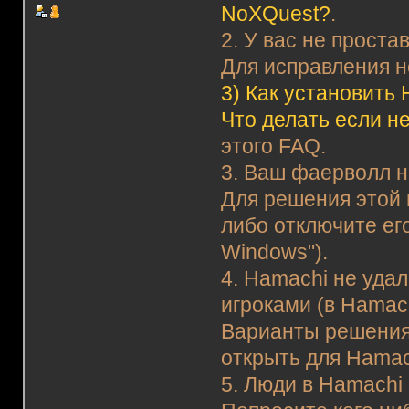
NoXQuest?
.
2. У вас не прост
Для исправления н
3)
Как установить 
Что делать если н
этого FAQ.
3. Ваш фаерволл н
Для решения этой 
либо отключите ег
Windows").
4. Hamachi не уда
игроками (в Hamac
Варианты решения
открыть для Hamac
5. Люди в Hamachi 