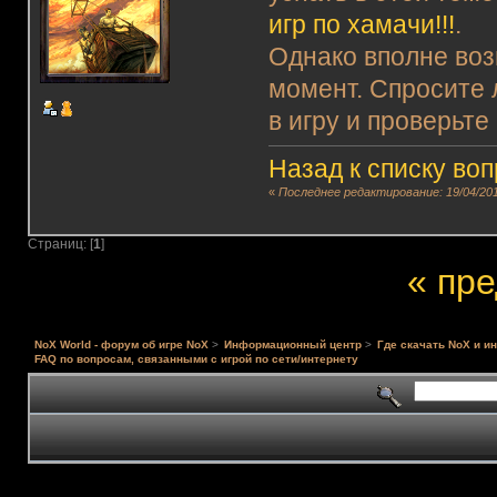
игр по хамачи!!!
.
Однако вполне воз
момент. Спросите 
в игру и проверьте
Назад к списку во
«
Последнее редактирование: 19/04/201
Страниц: [
1
]
« пр
NoX World - форум об игре NoX
>
Информационный центр
>
Где скачать NoX и и
FAQ по вопросам, связанными с игрой по сети/интернету