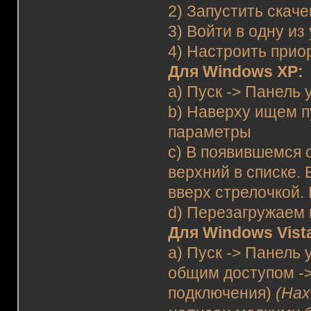
2) Запустить скач
3) Войти в одну и
4) Настроить прио
Для Windows XP:
a) Пуск -> Панель
b) Наверху ищем п
параметры
c) В появившемся 
верхний в списке. 
вверх стрелочкой.
d) Перезагружаем
Для Windows Vista
a) Пуск -> Панель
общим доступом -
подключения)
(Нах