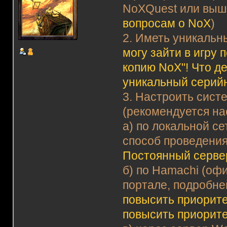
NoXQuest или выш
вопросам о NoX
)
2. Иметь уникальн
могу зайти в игру
копию NoX"! Что д
уникальный серий
3. Настроить сист
(рекомендуется на
а) по локальной с
способ проведения
Постоянный серве
б) по Hamachi (оф
портале, подробне
повысить приорите
повысить приорит