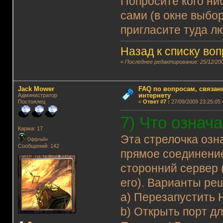
Попросите кого ни
сами (в окне выбор
пригласите туда л
Назад к списку во
«
Последнее редактирование: 25/12/200
Jack Mower
FAQ по вопросам, связанн
интернету
Администратор
Постоялец
«
Ответ #7
:
27/09/2009 23:25:05 
7) Что означ
Карма: 17
Эта стрелочка озн
Оффлайн
Сообщений: 142
прямое соединение
сторонний сервер 
его). Варианты ре
а) Перезапустить 
b) Открыть порт д