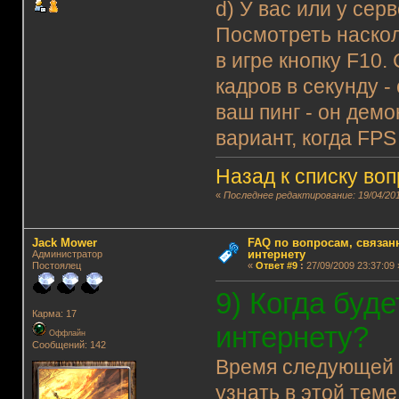
d) У вас или у се
Посмотреть наскол
в игре кнопку F10.
кадров в секунду -
ваш пинг - он демо
вариант, когда FPS
Назад к списку во
«
Последнее редактирование: 19/04/201
Jack Mower
FAQ по вопросам, связанн
интернету
Администратор
Постоялец
«
Ответ #9
:
27/09/2009 23:37:09 
9) Когда буд
Карма: 17
интернету?
Оффлайн
Сообщений: 142
Время следующе
узнать в этой теме