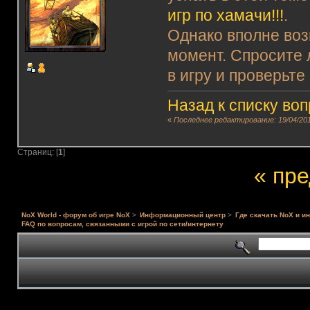
игр по хамачи!!!
.
Однако вполне воз
момент. Спросите 
в игру и проверьте
Назад к списку во
«
Последнее редактирование: 19/04/201
Страниц: [
1
]
« пр
NoX World - форум об игре NoX
>
Информационный центр
>
Где скачать NoX и и
FAQ по вопросам, связанными с игрой по сети/интернету