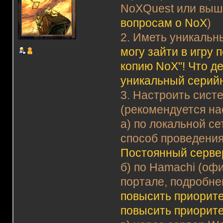
NoXQuest или выш
вопросам о NoX
)
2. Иметь уникальн
могу зайти в игру
копию NoX"! Что д
уникальный серий
3. Настроить сист
(рекомендуется на
а) по локальной с
способ проведения
Постоянный серве
б) по Hamachi (оф
портале, подробне
повысить приорите
повысить приорит