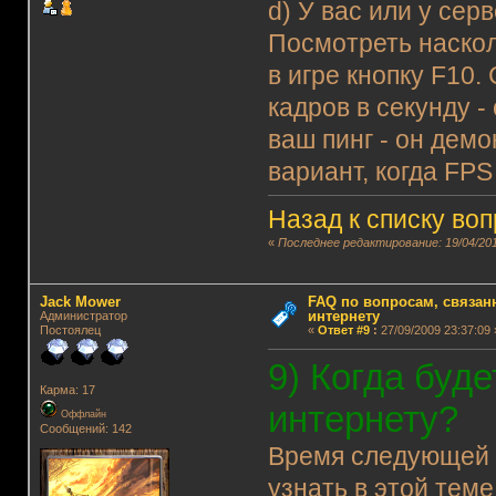
d) У вас или у се
Посмотреть наскол
в игре кнопку F10.
кадров в секунду -
ваш пинг - он демо
вариант, когда FPS
Назад к списку во
«
Последнее редактирование: 19/04/201
Jack Mower
FAQ по вопросам, связанн
интернету
Администратор
Постоялец
«
Ответ #9
:
27/09/2009 23:37:09 
9) Когда буд
Карма: 17
интернету?
Оффлайн
Сообщений: 142
Время следующе
узнать в этой теме