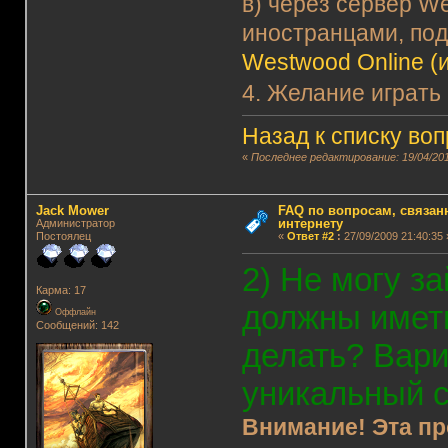
в) через сервер We
иностранцами, по
Westwood Online (и
4. Желание играть
Назад к списку во
«
Последнее редактирование: 19/04/201
Jack Mower
FAQ по вопросам, связанн
интернету
Администратор
Постоялец
«
Ответ #2
:
27/09/2009 21:40:35 
2) Не могу за
Карма: 17
должны имет
Оффлайн
Сообщений: 142
делать? Вари
уникальный 
Внимание! Эта пр