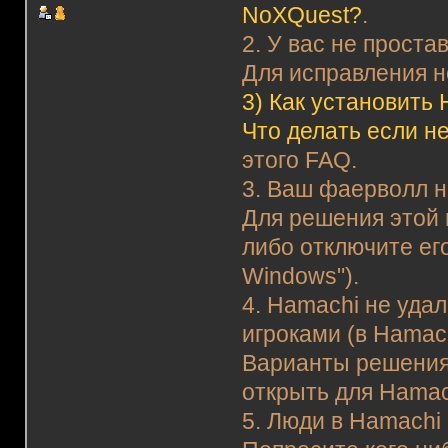
NoXQuest?
.
2. У вас не прост
Для исправления н
3)
Как установить 
Что делать если н
этого FAQ.
3. Ваш фаерволл н
Для решения этой 
либо отключите ег
Windows").
4. Hamachi не уда
игроками (в Hamac
Варианты решения
открыть для Hamac
5. Люди в Hamachi 