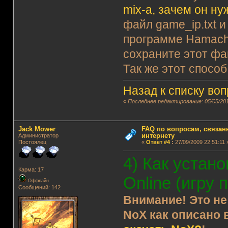
mix-а, зачем он ну
файл game_ip.txt и
программе Hamachi 
сохраните этот фа
Так же этот способ
Назад к списку во
«
Последнее редактирование: 05/05/201
Jack Mower
FAQ по вопросам, связанн
интернету
Администратор
Постоялец
«
Ответ #4
:
27/09/2009 22:51:11 
4) Как устан
Карма: 17
Online (игру 
Оффлайн
Сообщений: 142
Внимание! Это не
NoX как описано 