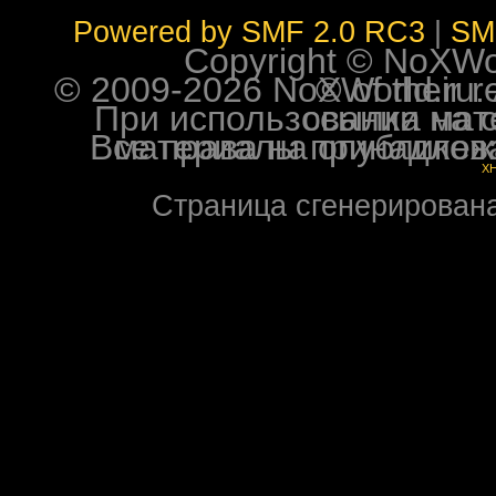
Powered by SMF 2.0 RC3
|
SM
Copyright © NoXWorl
© 2009-2026 NoXWorld.ru. All image
При использовании материалов ф
Все права на опубликованные на форуме NoXW
X
Страница сгенерирована 