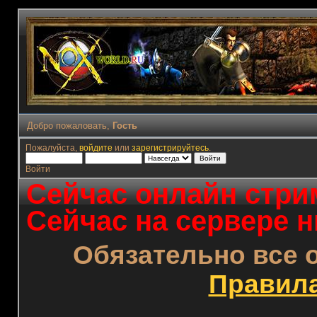
Добро пожаловать,
Гость
Пожалуйста,
войдите
или
зарегистрируйтесь
.
Войти
Сейчас онлайн стрим
Сейчас на сервере н
Обязательно все 
Правил