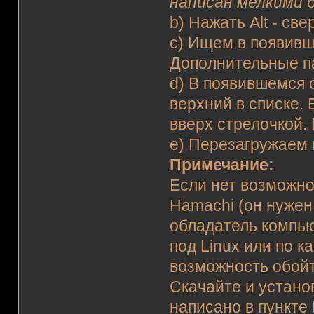
написан мелкими б
b) Нажать Alt - св
c) Ищем в появивш
Дополнительные 
d) В появившемся 
верхний в списке. 
вверх стрелочкой.
e) Перезагружаем
Примечание:
Если нет возможно
Hamachi (он нужен
обладатель компью
под Linux или по к
возможность обойт
Скачайте и установ
написано в пункт