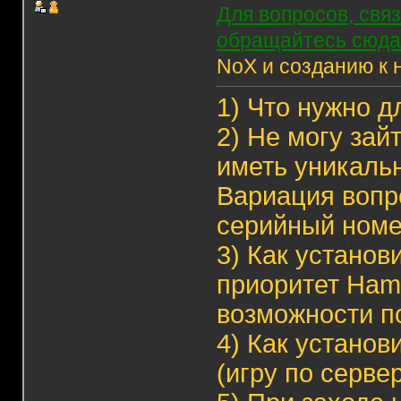
Для вопросов, свя
обращайтесь сюда
NoX и созданию к 
1)
Что нужно д
2)
Не могу зай
иметь уникаль
Вариация вопр
серийный ном
3)
Как установ
приоритет Hama
возможности п
4)
Как установ
(игру по серве