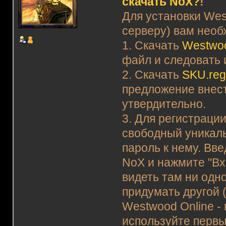
скачать NoX?
!
Для установки Wes
серверу) вам необ
1. Скачать
Westwoo
файл и следовать 
2. Скачать
SKU.re
предложение внест
утвердительно.
3. Для регистраци
свободный уникаль
пароль к нему. Вв
NoX и нажмите "Вхо
видеть там ни одно
придумать другой (
Westwood Online -
используйте первы