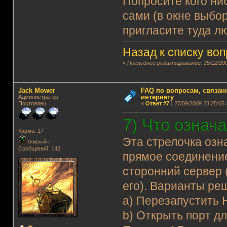
Попросите кого ни
сами (в окне выбор
пригласите туда л
Назад к списку во
«
Последнее редактирование: 25/12/200
Jack Mower
FAQ по вопросам, связанн
интернету
Администратор
Постоялец
«
Ответ #7
:
27/09/2009 23:25:05 
7) Что означ
Карма: 17
Эта стрелочка озн
Оффлайн
Сообщений: 142
прямое соединение
сторонний сервер 
его). Варианты ре
а) Перезапустить 
b) Открыть порт д