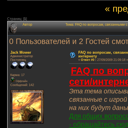
« пр
Страниц: [
1
]
Автор
Тема: FAQ по вопросам, связанными с
0 Пользователей и 2 Гостей смот
Jack Mower
FAQ по вопросам, связанн
интернету
Администратор
Постоялец
«
Ответ #0
:
27/09/2009 21:09:18 »
FAQ по вопр
Карма: 17
сети/интерн
Оффлайн
Сообщений: 142
Эта тема описыва
связанные с игро
на них будут даны
Для общих вопросов
- обращайтесь сюд