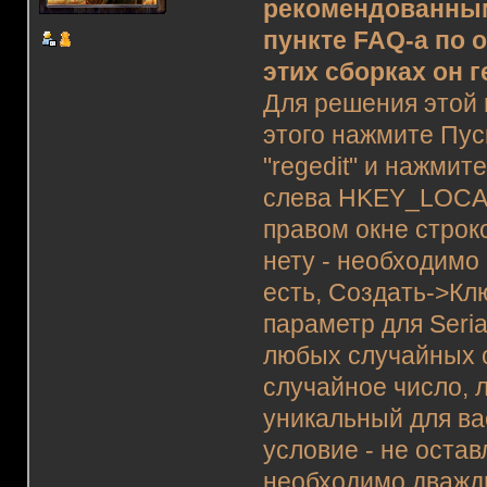
рекомендованным
пункте FAQ-а по
этих сборках он 
Для решения этой
этого нажмите Пус
"regedit" и нажми
слева HKEY_LOCAL
правом окне строко
нету - необходимо 
есть, Создать->Кл
параметр для Seria
любых случайных 
случайное число, 
уникальный для вас
условие - не оста
необходимо дважды