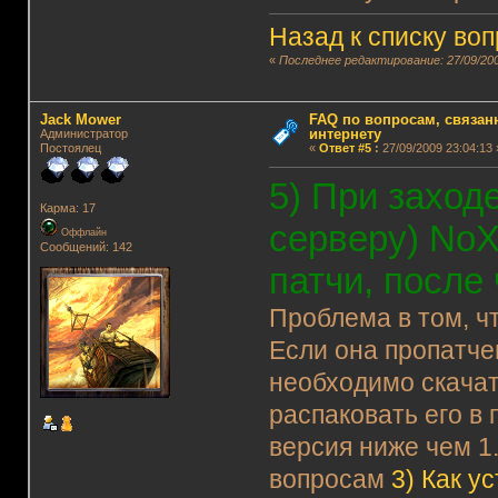
Назад к списку во
«
Последнее редактирование: 27/09/200
Jack Mower
FAQ по вопросам, связанн
интернету
Администратор
Постоялец
«
Ответ #5
:
27/09/2009 23:04:13 
5) При заход
Карма: 17
серверу) NoX
Оффлайн
Сообщений: 142
патчи, после
Проблема в том, чт
Если она пропатчен
необходимо скача
распаковать его в 
версия ниже чем 1
вопросам
3)
Как у