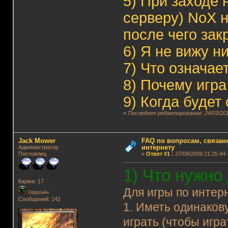
5)
При заходе н
серверу) NoX н
после чего зак
6)
Я не вижу н
7)
Что означае
8)
Почему игра
9)
Когда будет
«
Последнее редактирование: 24/03/201
Jack Mower
FAQ по вопросам, связанн
интернету
Администратор
Постоялец
«
Ответ #1
:
27/09/2009 21:25:44 
1) Что нужно
Карма: 17
Для игры по интер
Оффлайн
Сообщений: 142
1. Иметь одинаков
играть (чтобы игра