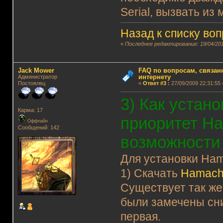
Serial, вызвать и
Назад к списку во
«
Последнее редактирование: 19/04/201
Jack Mower
FAQ по вопросам, связанн
интернету
Администратор
Постоялец
«
Ответ #3
:
27/09/2009 22:31:55 
3) Как устан
Карма: 17
приоритет Ha
Оффлайн
Сообщений: 142
возможности
Для установки Ham
1) Скачать
Hamachi
Существует так же
были замечены сни
первая.