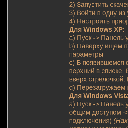
2) Запустить скач
3) Войти в одну и
4) Настроить прио
Для Windows XP:
a) Пуск -> Панель
b) Наверху ищем п
параметры
c) В появившемся 
верхний в списке. 
вверх стрелочкой.
d) Перезагружаем
Для Windows Vista
a) Пуск -> Панель
общим доступом -
подключения)
(Нах