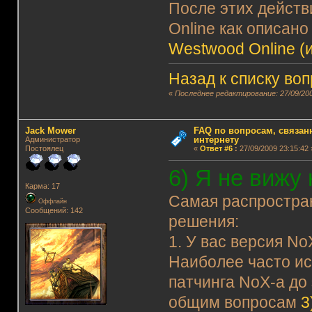
После этих дейст
Online как описано
Westwood Online (и
Назад к списку во
«
Последнее редактирование: 27/09/200
Jack Mower
FAQ по вопросам, связанн
интернету
Администратор
Постоялец
«
Ответ #6
:
27/09/2009 23:15:42 
6) Я не вижу
Карма: 17
Самая распростра
Оффлайн
Сообщений: 142
решения:
1. У вас версия N
Наиболее часто ис
патчинга NoX-а до 
общим вопросам
3