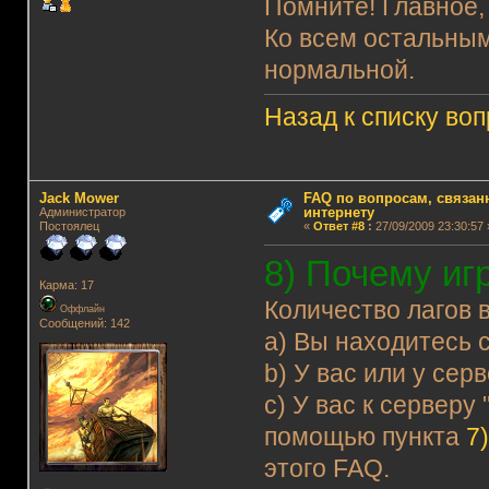
Помните! Главное,
Ко всем остальным
нормальной.
Назад к списку во
Jack Mower
FAQ по вопросам, связанн
интернету
Администратор
Постоялец
«
Ответ #8
:
27/09/2009 23:30:57 
8) Почему иг
Карма: 17
Количество лагов 
Оффлайн
Сообщений: 142
a) Вы находитесь 
b) У вас или у се
c) У вас к серверу
помощью пункта
7
этого FAQ.