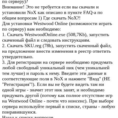
по серверу)?
Внимание! Это не требуется если вы скачали и
установили NoX как описано в пункте FAQ-а по
общим вопросам 1) Где скачать NoX?!
Для установки Westwood Online (возможности играть
по серверу) вам необходимо:
1. Скачать WestwoodOnline.exe (508,7Kb), запустить
скаченный файл и следовать инструкциям.
2. Скачать SKU.reg (78b), запустить скаченный файл,
на предложение внести изменения в реестр ответить
утвердительно.
3. Для регистрации на сервере необходимо придумать
любой свободный уникальный ник (чем уникальней
тем лучше) и пароль к нему. Введите эти данные в
соответствующие поля в NoX и нажмите "Вход" (НЕ
"Регистрация"!). Если вы не будете видеть там ни
одной игры - значит этот ник занят, и необходимо
придумать другой (потому как полное отсутствие игр
на Westwood Online - почти что нонсенс). При выборе
сервера используйте первый в списке, страны - любую
понравившуюся.
Назад к списку вопросов