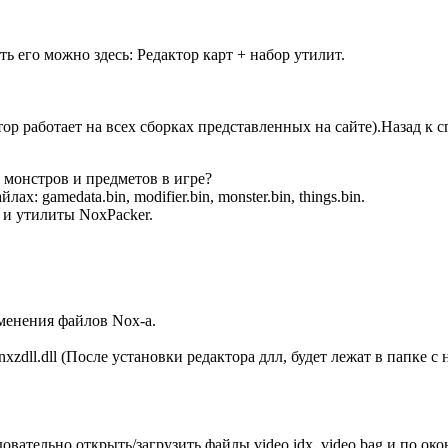
ь его можно здесь: Редактор карт + набор утилит.
ор работает на всех сборках представленных на сайте).Назад к 
 монстров и предметов в игре?
: gamedata.bin, modifier.bin, monster.bin, things.bin.
и утилиты NoxPacker.
менения файлов Nox-а.
l.dll (После установки редактора длл, будет лежат в папке с 
вательно открыть/загрузить файлы video.idx, video.bag и по око