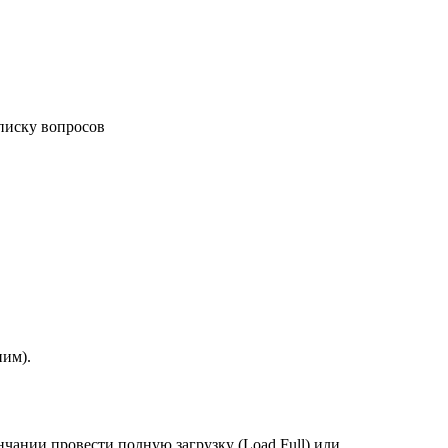
списку вопросов
ним).
нчании провести полную загрузку (Load Full) или