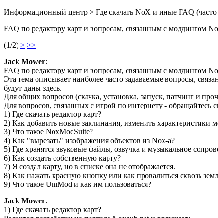
Информационный центр > Где скачать NoX и иные FAQ (часто 
FAQ по редактору карт и вопросам, связанным с моддингом N
(1/2)
>
>>
Jack Mower
:
FAQ по редактору карт и вопросам, связанным с моддингом N
Эта тема описывает наиболее часто задаваемые вопросы, связа
будут даны здесь.
Для общих вопросов (скачка, установка, запуск, патчинг и пр
Для вопросов, связанных с игрой по интернету - обращайтесь 
1) Где скачать редактор карт?
2) Как добавить новые заклинания, изменить характеристики м
3) Что такое NoxModSuite?
4) Как "вырезать" изображения объектов из Nox-а?
5) Где хранятся звуковые файлы, озвучка и музыкальное сопро
6) Как создать собственную карту?
7) Я создал карту, но в списке она не отображается.
8) Как нажать красную кнопку или как провалиться сквозь зем
9) Что такое UniMod и как им пользоваться?
Jack Mower
:
1) Где скачать редактор карт?