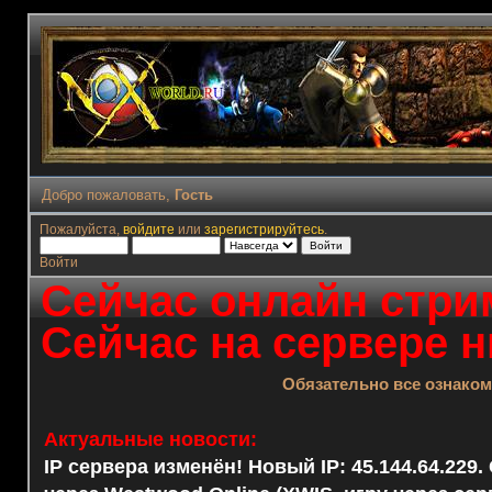
Добро пожаловать,
Гость
Пожалуйста,
войдите
или
зарегистрируйтесь
.
Войти
Сейчас онлайн стрим
Сейчас на сервере н
Обязательно все ознако
Актуальные новости:
IP сервера изменён! Новый IP: 45.144.64.229