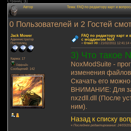
Страниц: [
1
]
Автор
Тема: FAQ по редактору карт и вопро
0 Пользователей и 2 Гостей смот
Jack Mower
FAQ по редактору карт и
с моддингом NoX
Администратор
Постоялец
«
Ответ #0
:
21/02/2011 12:41:14 
3) Что такое 
Карма: 17
NoxModSuite - про
Оффлайн
Сообщений: 142
изменения файлов
Скачать его можно
ВНИМАНИЕ: Для за
nxzdll.dll (После 
ним).
Назад к списку во
«
Последнее редактирование: 24/03/201