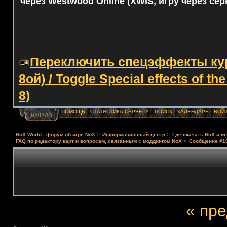
через Westwood Online (XWIS, игру через сер
Переключить спецэффекты курс
8ой) / Toggle Special effects of th
8)
ПОМОЩЬ
СТАТИСТИКА СЕРВЕРА
ПОИСК
КАЛЕНДАРЬ
ВОЙ
НАЧАЛО
NoX World - форум об игре NoX
>
Информационный центр
>
Где скачать NoX и и
FAQ по редактору карт и вопросам, связанным с моддингом NoX
>
Сообщение #1
« пр