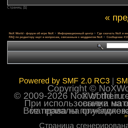
Страниц: [
1
]
« пр
NoX World - форум об игре NoX
>
Информационный центр
>
Где скачать NoX и и
FAQ по редактору карт и вопросам, связанным с моддингом NoX
>
Сообщение #1
Powered by SMF 2.0 RC3
|
SM
Copyright © NoXWorl
© 2009-2026 NoXWorld.ru. All image
При использовании материалов ф
Все права на опубликованные на форуме NoXW
X
Страница сгенерирована 