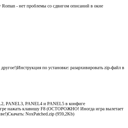
New Roman - нет проблемы со сдвигом описаний в окне
ругое!)Инструкция по установке: разархивировать zip-файл в
NEL2, PANEL3, PANEL4 и PANEL5 в конфиге
в игре нажать клавишу F8 (ОСТОРОЖНО! Иногда игра вылетает
иве!)Скачать: NoxPatched.zip (959,2Kb)