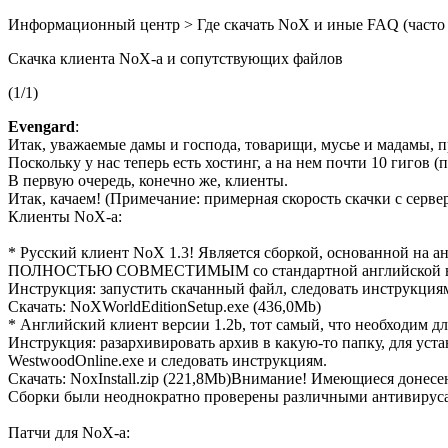
Информационный центр > Где скачать NoX и иные FAQ (часто 
Скачка клиента NoX-а и сопутствующих файлов
(1/1)
Evengard
:
Итак, уважаемые дамы и господа, товарищи, мусье и мадамы, п
Поскольку у нас теперь есть хостинг, а на нем почти 10 гигов
В первую очередь, конечно же, клиенты.
Итак, качаем! (Примечание: примерная скорость скачки с сервер
Клиенты NoX-а:
* Русский клиент NoX 1.3! Является сборкой, основанной на 
ПОЛНОСТЬЮ СОВМЕСТИМЫМ со стандартной английской верси
Инструкция: запустить скачанный файл, следовать инструкция
Скачать: NoXWorldEditionSetup.exe (436,0Mb)
* Английский клиент версии 1.2b, тот самый, что необходим 
Инструкция: разархивировать архив в какую-то папку, для уста
WestwoodOnline.exe и следовать инструкциям.
Скачать: NoxInstall.zip (221,8Mb)Внимание! Имеющиеся донес
Сборки были неоднократно проверены различными антивирусами
Патчи для NoX-а: