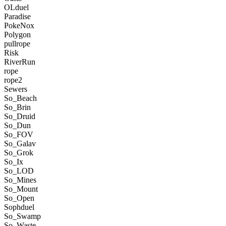
OLduel
Paradise
PokeNox
Polygon
pullrope
Risk
RiverRun
rope
rope2
Sewers
So_Beach
So_Brin
So_Druid
So_Dun
So_FOV
So_Galav
So_Grok
So_Ix
So_LOD
So_Mines
So_Mount
So_Open
Sophduel
So_Swamp
So_Waste