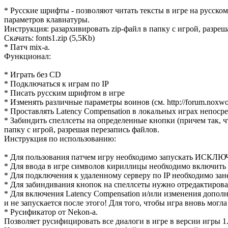
* Русские шрифты - позволяют читать тексты в игре на русском
параметров клавиатуры.
Инструкция: разархивировать zip-файл в папку с игрой, разреш
Скачать: fonts1.zip (5,5Kb)
* Патч mix-а.
Функционал:
* Играть без CD
* Подключаться к играм по IP
* Писать русским шрифтом в игре
* Изменять различные параметры воинов (см. http://forum.noxworl
* Проставлять Latency Compensation в локальных играх непоср
* Забиндить спеллсеты на определенные кнопки (причем так,
папку с игрой, разрешая перезапись файлов.
Инструкция по использованию:
* Для пользования патчем игру необходимо запускать ИСКЛ
* Для ввода в игре символов кириллицы необходимо включить S
* Для подключения к удаленному серверу по IP необходимо занест
* Для забиндивания кнопок на спеллсеты нужно отредактиро
* Для включения Latency Compensation и/или изменения допо
и не запускается после этого! Для того, чтобы игра вновь могла
* Русификатор от Nekon-а.
Позволяет русифицировать все диалоги в игре в версии игры