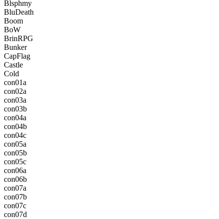
Blsphmy
BluDeath
Boom
BoW
BrinRPG
Bunker
CapFlag
Castle
Cold
con01a
con02a
con03a
con03b
con04a
con04b
con04c
con05a
con05b
con05c
con06a
con06b
con07a
con07b
con07c
con07d