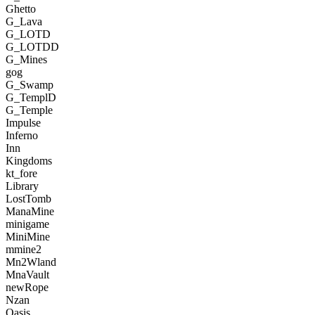
Ghetto
G_Lava
G_LOTD
G_LOTDD
G_Mines
gog
G_Swamp
G_TemplD
G_Temple
Impulse
Inferno
Inn
Kingdoms
kt_fore
Library
LostTomb
ManaMine
minigame
MiniMine
mmine2
Mn2Wland
MnaVault
newRope
Nzan
Oasis