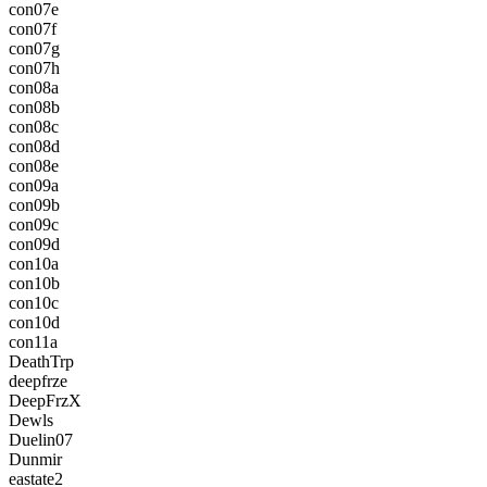
con07e
con07f
con07g
con07h
con08a
con08b
con08c
con08d
con08e
con09a
con09b
con09c
con09d
con10a
con10b
con10c
con10d
con11a
DeathTrp
deepfrze
DeepFrzX
Dewls
Duelin07
Dunmir
eastate2