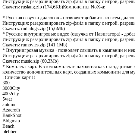
Инструкция: разархивировать zip-файл в папку с игрой, разреш
Скачать: ruslang.zip (174,6Kb)Компоненты NoX-а:
* Русская озвучка диалогов - позволяет добавить ко всем диало
Инструкция: разархивировать zip-файл в папку с игрой, разреш
Скачать: rudialogs.zip (15,6Mb)
* Русские внутриигровые видео (озвучка от Навигатора) - доба
Инструкция: разархивировать zip-файл в папку с игрой, разреш
Скачать: rumovies.zip (141,1Mb)
* Внутриигровая музыка - позволяет слышать в кампании и нек
Инструкция: разархивировать zip-файл в папку с игрой, разреш
Скачать: music.zip (60,3Mb)
* Комплект карт. В этом комплекте находятся как стандартные
количество дополнительных карт, созданных комьюнити для му
: Список карт !!
300
3000City
4002city
5war
autumn
Azacroth
BankShot
Bbigmap
Beach
blebber