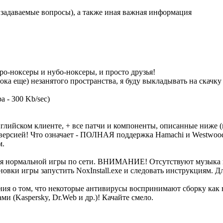
задаваемые вопросы), а также иная важная информация
ро-ноксеры и нубо-ноксеры, и просто друзья!
 (пока еще) незанятого пространства, я буду выкладывать на ска
а - 300 Kb/sec)
английском клиенте, + все патчи и компоненты, описанные ниж
ей! Что означает - ПОЛНАЯ поддержка Hamachi и Westwood
м.
для нормальной игры по сети. ВНИМАНИЕ! Отсутствуют музыка в
новки игры запустить NoxInstall.exe и следовать инструкциям. 
ения о том, что некоторые антивирусы воспринимают сборку как
 (Kaspersky, Dr.Web и др.)! Качайте смело.