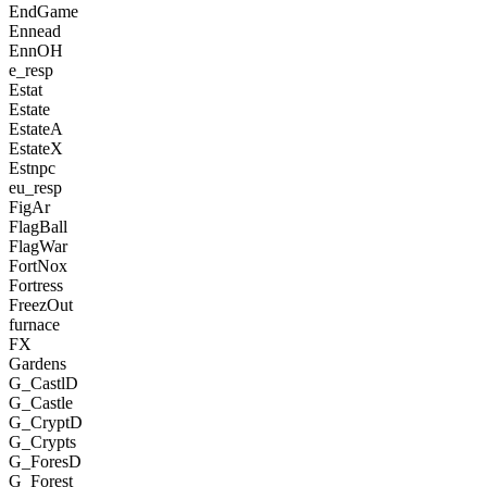
EndGame
Ennead
EnnOH
e_resp
Estat
Estate
EstateA
EstateX
Estnpc
eu_resp
FigAr
FlagBall
FlagWar
FortNox
Fortress
FreezOut
furnace
FX
Gardens
G_CastlD
G_Castle
G_CryptD
G_Crypts
G_ForesD
G_Forest