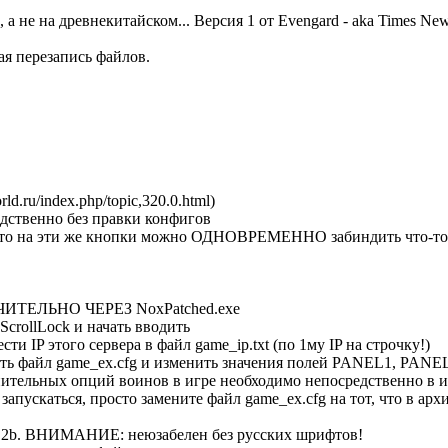
, а не на древнекитайском... Версия 1 от Evengard - aka Times 
ая перезапись файлов.
d.ru/index.php/topic,320.0.html)
едственно без правки конфигов
 что на эти же кнопки можно ОДНОВРЕМЕННО забиндить что-то д
ЮЧИТЕЛЬНО ЧЕРЕЗ NoxPatched.exe
crollLock и начать вводить
и IP этого сервера в файл game_ip.txt (по 1му IP на строчку!)
вать файл game_ex.cfg и изменить значения полей PANEL1, PA
лнительных опций воинов в игре необходимо непосредственно 
 запускаться, просто замените файл game_ex.cfg на тот, что в арх
 1.2b. ВНИМАНИЕ: неюзабелен без русских шрифтов!