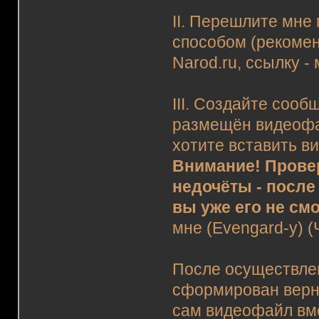
II. Перешлите мн
способом (рекоме
Narod.ru, ссылку - 
III. Создайте сооб
размещён видеофай
хотите вставить в
Внимание! Прове
недочёты - после 
вы уже его не см
мне (Evengard-у) (
После осуществле
сформирован верн
сам видеофайл вме