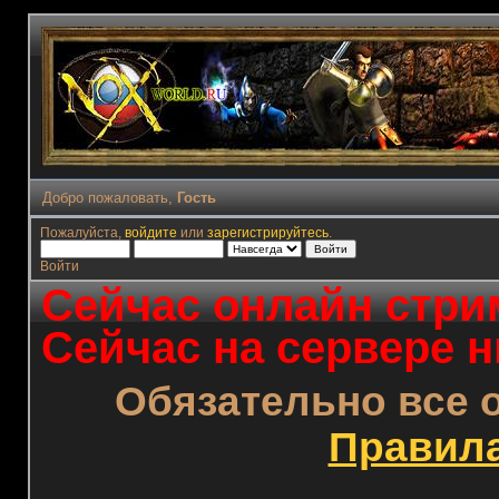
Добро пожаловать,
Гость
Пожалуйста,
войдите
или
зарегистрируйтесь
.
Войти
Сейчас онлайн стрим
Сейчас на сервере н
Обязательно все 
Правил