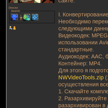
сайте:
Director
Awards
I. Конвертирование
Необходимо перек
следующими данн
Видеокодек: MPEG4
использовании Avi
стандартные.
Аудиокодек: AAC, б
Контейнер: MP4.
Для этого я подго
NWVideoTools.zip
(
осуществления все
1. Скачайте компл
2. Разархивируйте
разархивирован в д