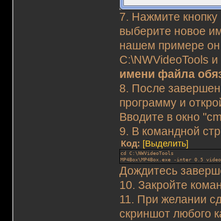
7. Нажмите кнопку
выберите новое и
нашем примере он 
C:\NWVideoTools и
имени файла обяз
8. После завершен
программу и откро
Вводите в окно "cm
9. В командной ст
Код:
[Выделить]
cd C:\NWVideoTools
MP4Box\MP4Box.exe -inter 0.5 vide
Дождитесь заверш
10. Закройте кома
11. При желании 
скриншот любого к