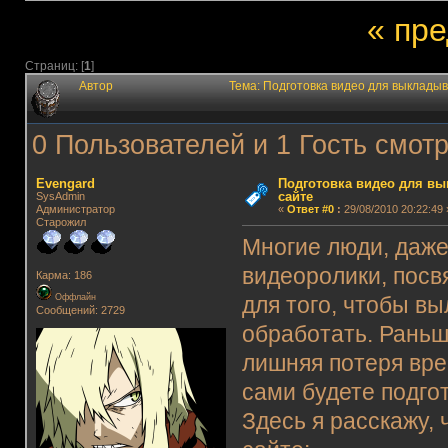
« пр
Страниц: [
1
]
Автор
Тема: Подготовка видео для выклады
0 Пользователей и 1 Гость смотр
Evengard
Подготовка видео для в
сайте
SysAdmin
Администратор
«
Ответ #0
:
29/08/2010 20:22:49 
Старожил
Многие люди, даже
видеоролики, посв
Карма: 186
Оффлайн
для того, чтобы в
Сообщений: 2729
обработать. Раньш
лишняя потеря вре
сами будете подго
Здесь я расскажу, 