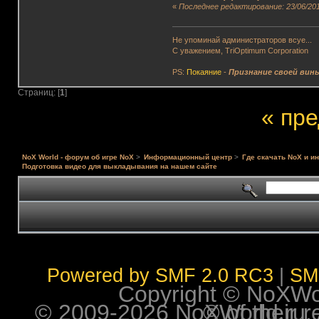
«
Последнее редактирование: 23/06/201
Не упоминай администраторов всуе...
С уважением, TriOptimum Corporation
PS:
Покаяние
-
Признание своей вин
Страниц: [
1
]
« пр
NoX World - форум об игре NoX
>
Информационный центр
>
Где скачать NoX и и
Подготовка видео для выкладывания на нашем сайте
Powered by SMF 2.0 RC3
|
SM
Copyright © NoXWorl
© 2009-2026 NoXWorld.ru. All image