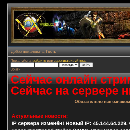
Добро пожаловать,
Гость
Пожалуйста,
войдите
или
зарегистрируйтесь
.
Войти
Сейчас онлайн стрим
Сейчас на сервере н
Обязательно все ознако
Актуальные новости:
IP сервера изменён! Новый IP: 45.144.64.229