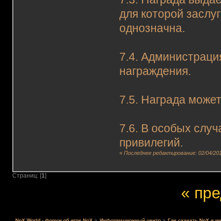
для которой заслу
однозначна.
7.4. Администрация
награждения.
7.5. Награда може
7.6. В особых слу
привилегий.
«
Последнее редактирование: 02/04/201
Страниц: [
1
]
« пр
NoX World - форум об игре NoX
>
Информационный центр
>
Где скачать NoX и и