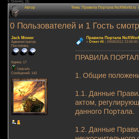
Страниц: [
1
]
Автор
Тема: Правила Портала NoXWorld.ru 
0 Пользователей и 1 Гость смотр
Jack Mower
Правила Портала NoXWorl
Администратор
«
Ответ #0
:
29/08/2012 23:00:00 
Постоялец
ПРАВИЛА ПОРТА
Карма: 17
Оффлайн
Сообщений: 142
1. Общие положен
1.1. Данные Прав
актом, регулирую
данного Портала.
1.2. Данные Прави
неукоснительного