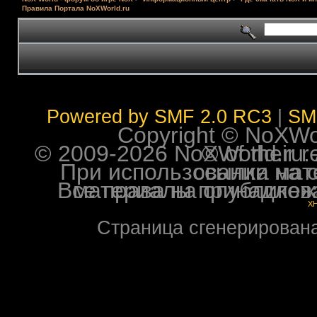
Правила Портала NoXWorld.ru
Powered by SMF 2.0 RC3
|
SM
Copyright © NoXWorl
© 2009-2026 NoXWorld.ru. All image
При использовании материалов ф
Все права на опубликованные на форуме NoXW
X
Страница сгенерирована 