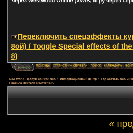
через Westwood Online (XWIS, игру через сер
Переключить спецэффекты курс
8ой) / Toggle Special effects of th
8)
ПОМОЩЬ
СТАТИСТИКА СЕРВЕРА
ПОИСК
КАЛЕНДАРЬ
ВОЙ
НАЧАЛО
NoX World - форум об игре NoX
>
Информационный центр
>
Где скачать NoX и и
Правила Портала NoXWorld.ru
« пр