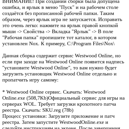
ВНИМАНИЕ! При создании сборки была допущена
ошибка, и ярлык в меню "Пуск" и на рабочем столе
создаётся без прописанной рабочей папки. Таким
образом, через ярлык игра не запускается. Исправить
это очень легко: нажмите на ярлык правой кнопкой
мыши -> Свойства -> Вкладка "Ярлык" -> В поле
"Рабочая папка" пропишите тот каталог, в котором
установлен Nox. К примеру, C:\Program Files\Nox\
Данная сборка содержит сервис Westwood Online, но
если при заходе на Westwood Online появится надпись
"установите Westwood Online", то вам нужно будет
загрузить установщик Westwood Online отдельно и
пропатчить игру самому:
* Westwood Online сервис. Скачать: Westwood
Online.exe (508,7Kb)Официальный сервис для игры на
серверах WOL. Требует загрузки крохотного патча
реестра. Скачать: SKU.reg (78b)
Процесс установки: Загрузите приложение и патч
реестра. Затем запустите WestwoodOnline.exe и
следуйте инструкциям на экране. После завершения