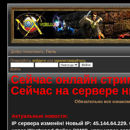
Добро пожаловать,
Гость
Пожалуйста,
войдите
или
зарегистрируйтесь
.
Войти
Сейчас онлайн стрим
Сейчас на сервере н
Обязательно все ознако
Актуальные новости:
IP сервера изменён! Новый IP: 45.144.64.229