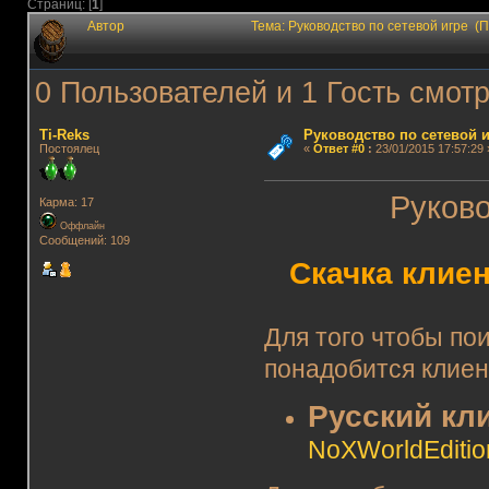
Страниц: [
1
]
Автор
Тема: Руководство по сетевой игре (
0 Пользователей и 1 Гость смотр
Ti-Reks
Руководство по сетевой и
Постоялец
«
Ответ #0
:
23/01/2015 17:57:29 
Руково
Карма: 17
Оффлайн
Сообщений: 109
Скачка клиен
Для того чтобы по
понадобится клиен
Русский кли
NoXWorldEditio