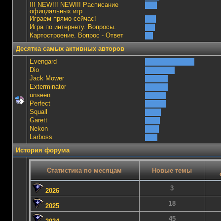
!!! NEW!!! NEW!!! Расписание
официальных игр
Играем прямо сейчас!
Игра по интернету. Вопросы.
Картостроение. Вопрос - Ответ
Десятка самых активных авторов
Evengard
Dio
Jack Mower
Exterminator
unseen
Perfect
Squall
Garett
Nekon
Lаrboss
История форума
Статистика по месяцам
Новые темы
3
2026
18
2025
45