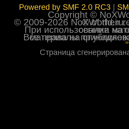
Powered by SMF 2.0 RC3
|
SM
Copyright © NoXWorl
© 2009-2026 NoXWorld.ru. All image
При использовании материалов ф
Все права на опубликованные на форуме NoXW
X
Страница сгенерирована 