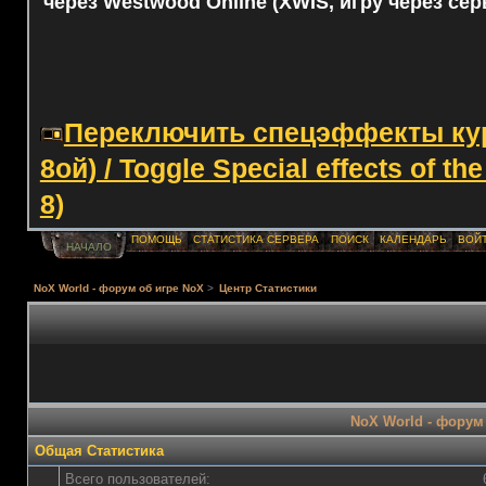
через Westwood Online (XWIS, игру через сер
Переключить спецэффекты курс
8ой) / Toggle Special effects of th
8)
ПОМОЩЬ
СТАТИСТИКА СЕРВЕРА
ПОИСК
КАЛЕНДАРЬ
ВОЙ
НАЧАЛО
NoX World - форум об игре NoX
>
Центр Статистики
NoX World - форум 
Общая Статистика
Всего пользователей: