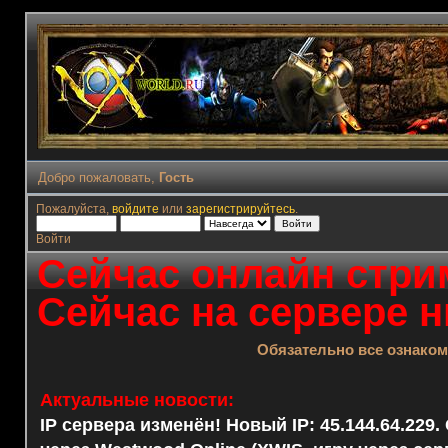
Добро пожаловать,
Гость
Пожалуйста,
войдите
или
зарегистрируйтесь
.
Войти
Сейчас онлайн стрим
Сейчас на сервере н
Обязательно все ознако
Актуальные новости:
IP сервера изменён! Новый IP: 45.144.64.229