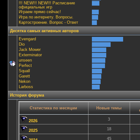
!!! NEW!!! NEW!!! Расписание
официальных игр
Играем прямо сейчас!
Игра по интернету. Вопросы.
Картостроение. Вопрос - Ответ
Десятка самых активных авторов
Evengard
Dio
Jack Mower
Exterminator
unseen
Perfect
Squall
Garett
Nekon
Lаrboss
История форума
Статистика по месяцам
Новые темы
3
2026
18
2025
45