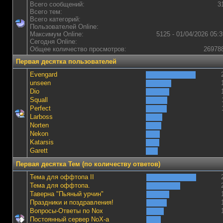
Всего сообщений:
3
Всего тем:
Всего категорий:
Пользователей Online:
Максимум Online:
5125 - 01/04/2026 05:3
Сегодня Online:
Общее количество просмотров:
26978
Первая десятка пользователей
Evengard
unseen
Dio
Squall
Perfect
Lаrboss
Norten
Nekon
Katarsis
Garett
Первая десятка Тем (по количеству ответов)
Тема для оффтопа II
Тема для оффтопа.
Таверна "Пьяный урчин"
Праздники и поздравления!
Вопросы-Ответы по Nox
Постоянный сервер NoX-а