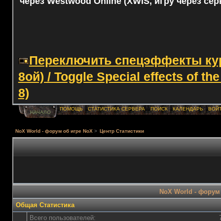
через Westwood Online (XWIS, игру через сер
Переключить спецэффекты курс
8ой) / Toggle Special effects of th
8)
ПОМОЩЬ
СТАТИСТИКА СЕРВЕРА
ПОИСК
КАЛЕНДАРЬ
ВОЙ
НАЧАЛО
NoX World - форум об игре NoX
>
Центр Статистики
NoX World - форум 
Общая Статистика
Всего пользователей: