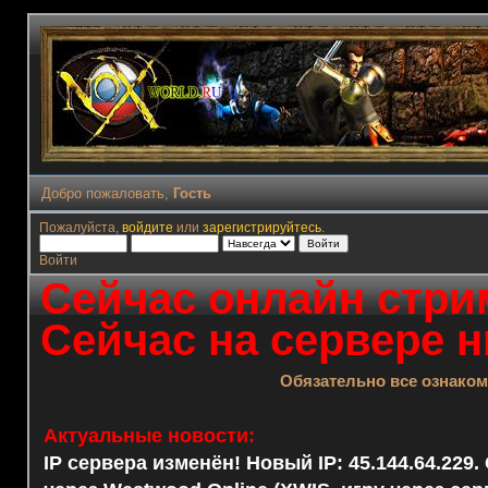
Добро пожаловать,
Гость
Пожалуйста,
войдите
или
зарегистрируйтесь
.
Войти
Сейчас онлайн стрим
Сейчас на сервере н
Обязательно все ознако
Актуальные новости:
IP сервера изменён! Новый IP: 45.144.64.229