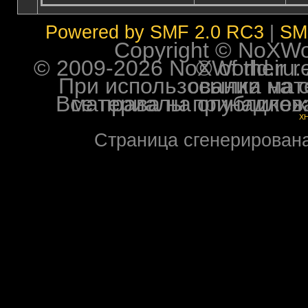
Powered by SMF 2.0 RC3
|
SM
Copyright © NoXWorl
© 2009-2026 NoXWorld.ru. All image
При использовании материалов ф
Все права на опубликованные на форуме NoXW
X
Страница сгенерирована 