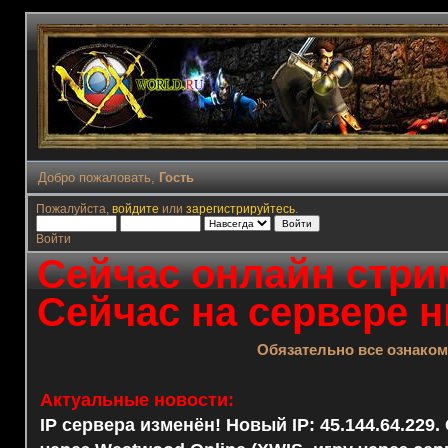
Добро пожаловать,
Гость
Пожалуйста,
войдите
или
зарегистрируйтесь
.
Войти
Сейчас онлайн стрим
Сейчас на сервере н
Обязательно все ознако
Актуальные новости:
IP сервера изменён! Новый IP: 45.144.64.229