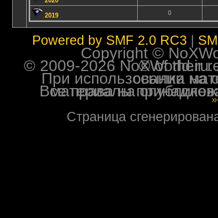
2020
0
2019
Powered by SMF 2.0 RC3
|
SM
Copyright © NoXWorl
© 2009-2026 NoXWorld.ru. All image
При использовании материалов ф
Все права на опубликованные на форуме NoXW
X
Страница сгенерирована 