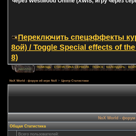
через Westwood Online (XWIS, игру через сер
Переключить спецэффекты курс
8ой) / Toggle Special effects of th
8)
ПОМОЩЬ
СТАТИСТИКА СЕРВЕРА
ПОИСК
КАЛЕНДАРЬ
ВОЙ
НАЧАЛО
NoX World - форум об игре NoX
>
Центр Статистики
NoX World - форум 
Общая Статистика
Всего пользователей: