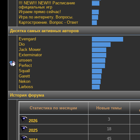
!!! NEW!!! NEW!!! Расписание
официальных игр
Играем прямо сейчас!
Игра по интернету. Вопросы.
Картостроение. Вопрос - Ответ
Десятка самых активных авторов
Evengard
Dio
Jack Mower
Exterminator
unseen
Perfect
Squall
Garett
Nekon
Lаrboss
История форума
Статистика по месяцам
Новые темы
3
2026
18
2025
45