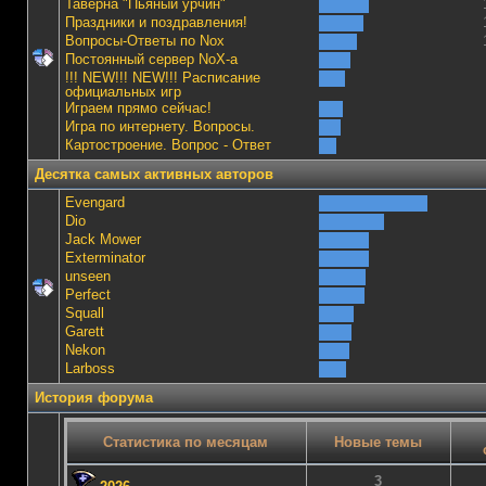
Таверна "Пьяный урчин"
Праздники и поздравления!
Вопросы-Ответы по Nox
Постоянный сервер NoX-а
!!! NEW!!! NEW!!! Расписание
официальных игр
Играем прямо сейчас!
Игра по интернету. Вопросы.
Картостроение. Вопрос - Ответ
Десятка самых активных авторов
Evengard
Dio
Jack Mower
Exterminator
unseen
Perfect
Squall
Garett
Nekon
Lаrboss
История форума
Статистика по месяцам
Новые темы
3