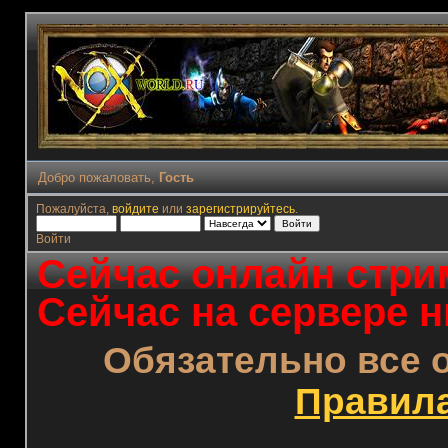
Добро пожаловать,
Гость
Пожалуйста,
войдите
или
зарегистрируйтесь
.
Войти
Сейчас онлайн стрим
Сейчас на сервере н
Обязательно все 
Правил