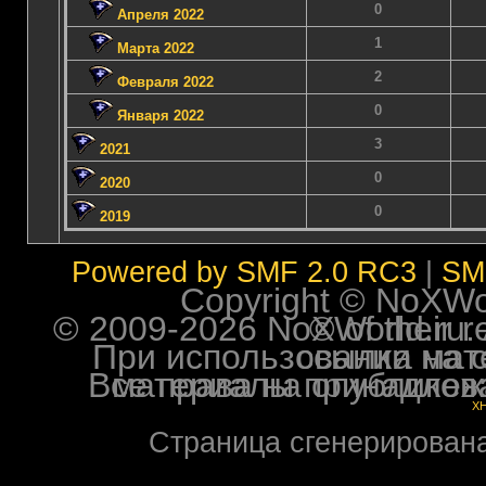
0
Апреля 2022
1
Марта 2022
2
Февраля 2022
0
Января 2022
3
2021
0
2020
0
2019
Powered by SMF 2.0 RC3
|
SM
Copyright © NoXWorl
© 2009-2026 NoXWorld.ru. All image
При использовании материалов ф
Все права на опубликованные на форуме NoXW
X
Страница сгенерирована 