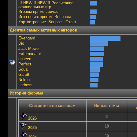
!!! NEW!!! NEW!!! Расписание
официальных игр
Играем прямо сейчас!
Игра по интернету. Вопросы.
Картостроение. Вопрос - Ответ
Десятка самых активных авторов
Evengard
Dio
Jack Mower
Exterminator
unseen
Perfect
Squall
Garett
Nekon
Lаrboss
История форума
Статистика по месяцам
Новые темы
3
2026
18
2025
45