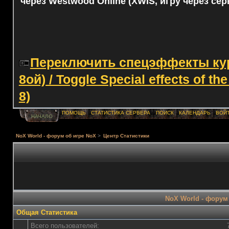
через Westwood Online (XWIS, игру через сер
Переключить спецэффекты курс
8ой) / Toggle Special effects of th
8)
ПОМОЩЬ
СТАТИСТИКА СЕРВЕРА
ПОИСК
КАЛЕНДАРЬ
ВОЙ
НАЧАЛО
NoX World - форум об игре NoX
>
Центр Статистики
NoX World - форум 
Общая Статистика
Всего пользователей: