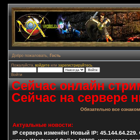
Добро пожаловать,
Гость
Пожалуйста,
войдите
или
зарегистрируйтесь
.
Войти
Сейчас онлайн стрим
Сейчас на сервере н
Обязательно все ознако
Актуальные новости:
IP сервера изменён! Новый IP: 45.144.64.229