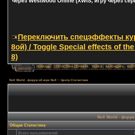
через Westwood Online (XWIS, игру через сер
Переключить спецэффекты курс
8ой) / Toggle Special effects of th
8)
ПОМОЩЬ
СТАТИСТИКА СЕРВЕРА
ПОИСК
КАЛЕНДАРЬ
ВОЙ
НАЧАЛО
NoX World - форум об игре NoX
>
Центр Статистики
NoX World - форум 
Общая Статистика
Всего пользователей: