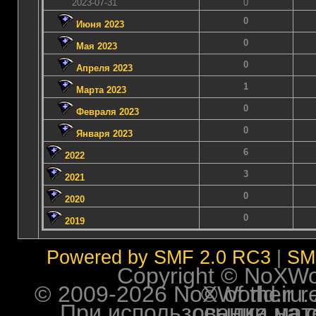
2023-07-31
0
0
Июня 2023
0
Мая 2023
0
Апреля 2023
1
Марта 2023
0
Февраля 2023
0
Января 2023
6
2022
3
2021
0
2020
0
2019
Powered by SMF 2.0 RC3
|
SM
Copyright © NoXWorl
© 2009-2026 NoXWorld.ru. All image
При использовании материалов ф