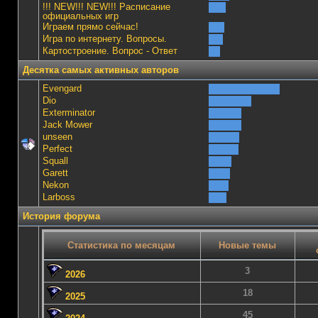
!!! NEW!!! NEW!!! Расписание
официальных игр
Играем прямо сейчас!
Игра по интернету. Вопросы.
Картостроение. Вопрос - Ответ
Десятка самых активных авторов
Evengard
Dio
Exterminator
Jack Mower
unseen
Perfect
Squall
Garett
Nekon
Lаrboss
История форума
Статистика по месяцам
Новые темы
3
2026
18
2025
45