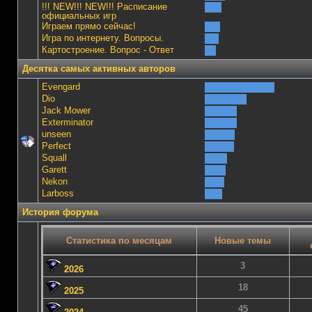
!!! NEW!!! NEW!!! Расписание
официальных игр
Играем прямо сейчас!
Игра по интернету. Вопросы.
Картостроение. Вопрос - Ответ
Десятка самых активных авторов
Evengard
Dio
Jack Mower
Exterminator
unseen
Perfect
Squall
Garett
Nekon
Lаrboss
История форума
Статистика по месяцам
Новые темы
3
2026
18
2025
45