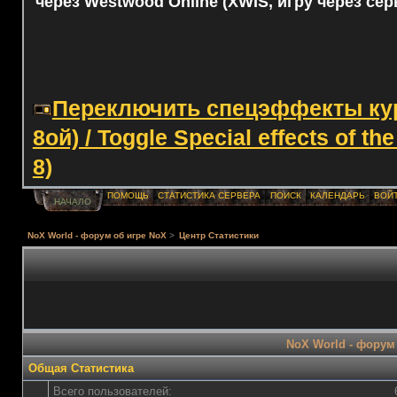
через Westwood Online (XWIS, игру через сер
Переключить спецэффекты курс
8ой) / Toggle Special effects of th
8)
ПОМОЩЬ
СТАТИСТИКА СЕРВЕРА
ПОИСК
КАЛЕНДАРЬ
ВОЙ
НАЧАЛО
NoX World - форум об игре NoX
>
Центр Статистики
NoX World - форум 
Общая Статистика
Всего пользователей: