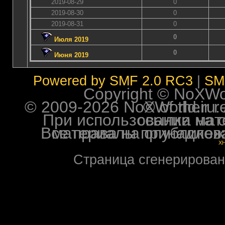
2019-08-29
0
2019-08-30
0
2019-08-31
0
0
Июля 2019
0
Июня 2019
Powered by SMF 2.0 RC3
|
SM
Copyright © NoXWorl
© 2009-2026 NoXWorld.ru. All image
При использовании материалов ф
Все права на опубликованные на форуме NoXW
X
Страница сгенерирована