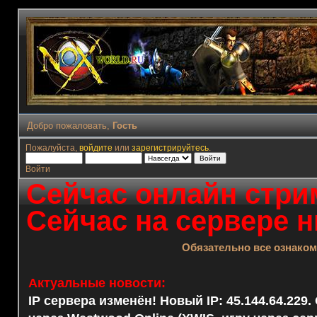
Добро пожаловать,
Гость
Пожалуйста,
войдите
или
зарегистрируйтесь
.
Войти
Сейчас онлайн стрим
Сейчас на сервере н
Обязательно все ознако
Актуальные новости:
IP сервера изменён! Новый IP: 45.144.64.229