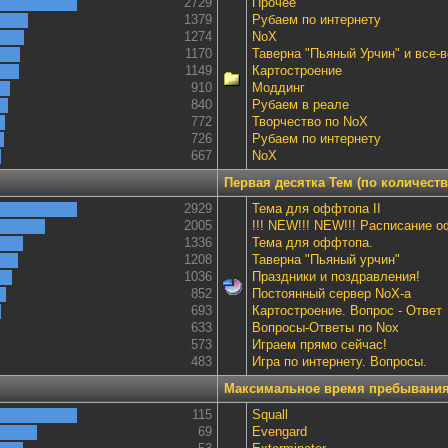
2729
Прочее
1379
Рубаем по интернету
1274
NoX
1170
Таверна "Пьяный Урчин" и все-в
1149
Картостроение
910
Моддинг
840
Рубаем в реале
772
Творчество по NoX
726
Рубаем по интернету
667
NoX
Первая десятка Тем (по количест
2929
Тема для оффтопа II
2005
!!! NEW!!! NEW!!! Расписание 
1336
Тема для оффтопа.
1208
Таверна "Пьяный урчин"
1036
Праздники и поздравления!
852
Постоянный сервер NoX-а
693
Картостроение. Вопрос - Ответ
633
Вопросы-Ответы по Nox
573
Играем прямо сейчас!
483
Игра по интернету. Вопросы.
Максимальное время пребывания
115
Squall
69
Evengard