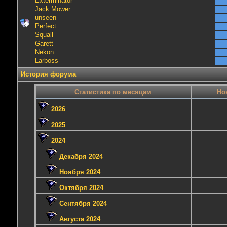
Exterminator
Jack Mower
unseen
Perfect
Squall
Garett
Nekon
Lаrboss
История форума
Статистика по месяцам
Но
2026
2025
2024
Декабря 2024
Ноября 2024
Октября 2024
Сентября 2024
Августа 2024