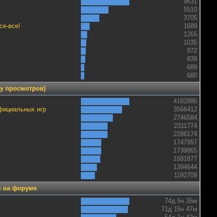
9631
5510
3705
се-все!
1689
1265
1035
972
838
689
680
ву просмотров)
4182886
официальных игр
3566412
2746584
2311774
2286174
1747957
1739865
1681877
1394644
1192709
 на форуме
74д 5ч 35м
71д 15ч 47м