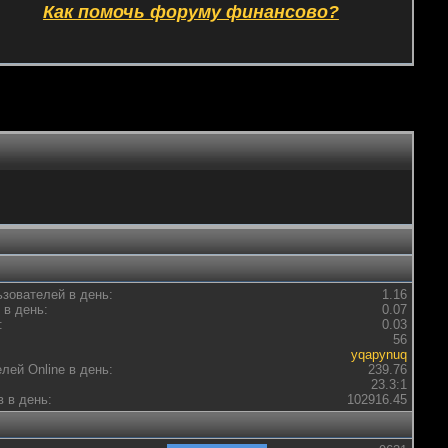
Как помочь форуму финансово?
зователей в день:
1.16
 в день:
0.07
:
0.03
56
yqapynuq
лей Оnline в день:
239.76
23.3:1
 в день:
102916.45