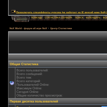
Переключить спецэффекты курсора (не работает на IE версий ниже 8ой) / Togg
ПОМОЩЬ
СТАТИСТИКА СЕРВЕРА
ПОИСК
КАЛЕНДАРЬ
ВО
НАЧАЛО
NoX World - форум об игре NoX
>
Центр Статистики
Общая Статистика
Всего пользователей:
Всего сообщений:
Всего тем:
Всего категорий:
Пользователей Online:
Максимум Online:
Сегодня Online:
Общее количество просмотров:
Первая десятка пользователей