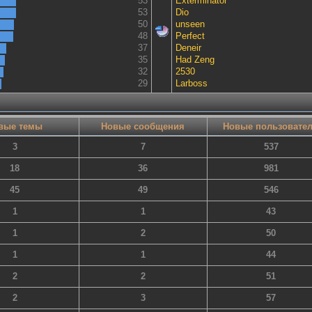
53
Exterminator
53
Dio
50
unseen
48
Perfect
37
Deneir
35
Had Zeng
32
2530
29
Lаrboss
вые темы
Новые сообщения
Новые пользовате
3
7
537
18
36
981
45
49
546
1
1
43
1
2
50
1
1
44
2
2
51
2
3
57