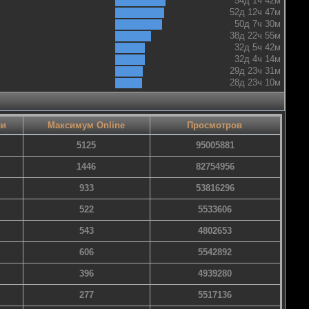
54д 1ч 42м
52д 12ч 47м
50д 7ч 30м
38д 22ч 55м
32д 5ч 42м
32д 4ч 14м
29д 23ч 31м
28д 23ч 10м
ли
Максимум Online
Просмотров
5125
95005881
1446
82754956
933
53816296
522
5533606
543
4802653
606
5542892
396
4939280
277
5517136