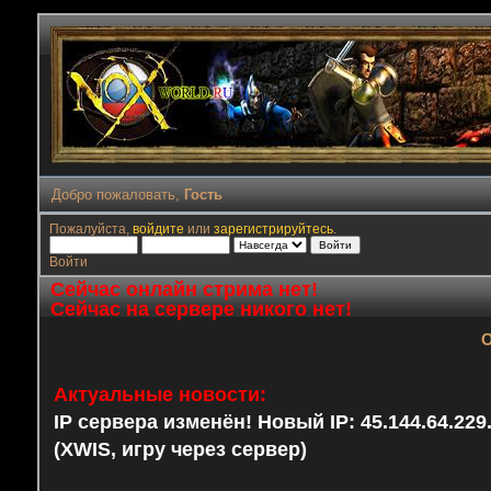
Добро пожаловать,
Гость
Пожалуйста,
войдите
или
зарегистрируйтесь
.
Войти
Сейчас онлайн стрима нет!
Сейчас на сервере никого нет!
О
Актуальные новости:
IP сервера изменён! Новый IP: 45.144.64.22
(XWIS, игру через сервер)