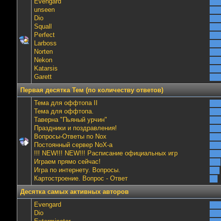
Evengard
unseen
Dio
Squall
Perfect
Lаrboss
Norten
Nekon
Katarsis
Garett
Первая десятка Тем (по количеству ответов)
Тема для оффтопа II
Тема для оффтопа.
Таверна "Пьяный урчин"
Праздники и поздравления!
Вопросы-Ответы по Nox
Постоянный сервер NoX-а
!!! NEW!!! NEW!!! Расписание официальных игр
Играем прямо сейчас!
Игра по интернету. Вопросы.
Картостроение. Вопрос - Ответ
Десятка самых активных авторов
Evengard
Dio