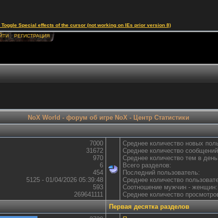
le Special effects of the cursor (not working on IEs prior version 8)
ЙТИ
РЕГИСТРАЦИЯ
NoX World - форум об игре NoX - Центр Статистики
7000
Среднее количество новых поль
31672
Среднее количество сообщений
970
Среднее количество тем в день
6
Всего разделов:
454
Последний пользователь:
5125 - 01/04/2026 05:39:48
Среднее количество пользовате
593
Соотношение мужчин - женщин:
269641111
Среднее количество просмотров
Первая десятка разделов