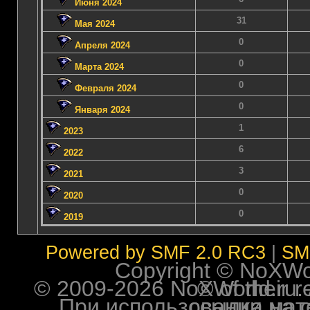
Июня 2024
31
Мая 2024
0
Апреля 2024
0
Марта 2024
0
Февраля 2024
0
Января 2024
1
2023
6
2022
3
2021
0
2020
0
2019
Powered by SMF 2.0 RC3
|
SM
Copyright © NoXWorl
© 2009-2026 NoXWorld.ru. All image
При использовании материалов ф