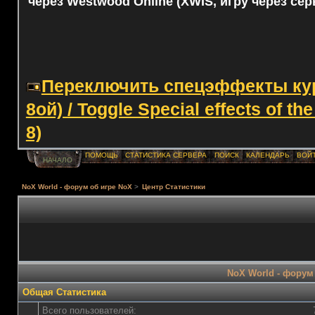
через Westwood Online (XWIS, игру через сер
Переключить спецэффекты курс
8ой) / Toggle Special effects of th
8)
ПОМОЩЬ
СТАТИСТИКА СЕРВЕРА
ПОИСК
КАЛЕНДАРЬ
ВОЙ
НАЧАЛО
NoX World - форум об игре NoX
>
Центр Статистики
NoX World - форум 
Общая Статистика
Всего пользователей: