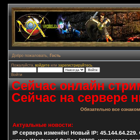
Добро пожаловать,
Гость
Пожалуйста,
войдите
или
зарегистрируйтесь
.
Войти
Сейчас онлайн стрим
Сейчас на сервере н
Обязательно все ознако
Актуальные новости:
IP сервера изменён! Новый IP: 45.144.64.229