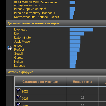
!!! NEW!!! NEW!!! Расписание
официальных игр
Играем прямо сейчас!
Игра по интернету. Вопросы.
Картостроение. Вопрос - Ответ
Десятка самых активных авторов
Evengard
Dio
Exterminator
Jack Mower
unseen
Perfect
Squall
Garett
Nekon
Lаrboss
История форума
Статистика по месяцам
Новые темы
3
2026
18
2025
45