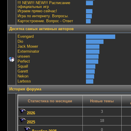
!!! NEW!!! NEW!!! Расписание
официальных игр
Играем прямо сейчас!
Игра по интернету. Вопросы.
Картостроение. Вопрос - Ответ
Десятка самых активных авторов
Evengard
Dio
Jack Mower
Exterminator
unseen
Perfect
Squall
Garett
Nekon
Lаrboss
История форума
Статистика по месяцам
Новые темы
3
2026
18
2025
0