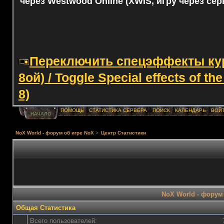
через Westwood Online (XWIS, игру через сер
Переключить спецэффекты курс
8ой) / Toggle Special effects of th
8)
ПОМОЩЬ
СТАТИСТИКА СЕРВЕРА
ПОИСК
КАЛЕНДАРЬ
ВОЙ
НАЧАЛО
NoX World - форум об игре NoX
>
Центр Статистики
NoX World - форум 
Общая Статистика
Всего пользователей: