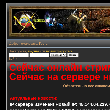
Добро пожаловать,
Гость
Пожалуйста,
войдите
или
зарегистрируйтесь
.
Войти
Сейчас онлайн стрим
Сейчас на сервере н
Обязательно все ознако
Актуальные новости:
IP сервера изменён! Новый IP: 45.144.64.229