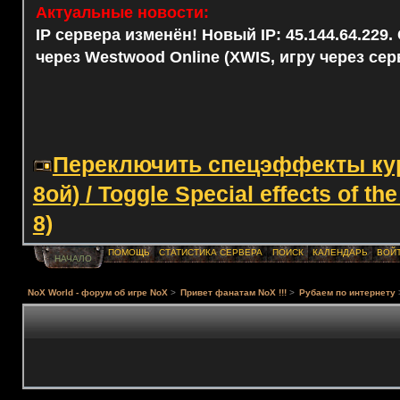
Актуальные новости:
IP сервера изменён! Новый IP: 45.144.64.229
через Westwood Online (XWIS, игру через сер
Переключить спецэффекты курс
8ой) / Toggle Special effects of th
8)
ПОМОЩЬ
СТАТИСТИКА СЕРВЕРА
ПОИСК
КАЛЕНДАРЬ
ВОЙ
НАЧАЛО
NoX World - форум об игре NoX
>
Привет фанатам NoX !!!
>
Рубаем по интернету