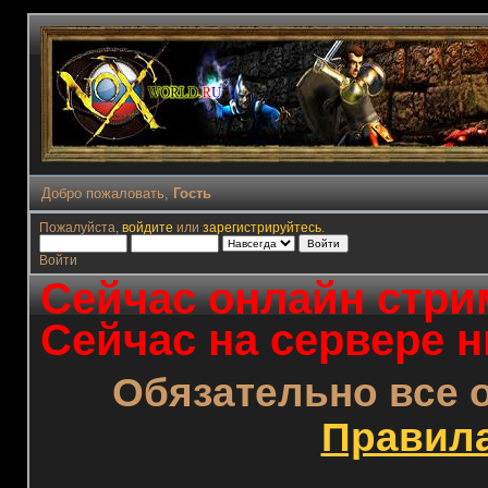
Добро пожаловать,
Гость
Пожалуйста,
войдите
или
зарегистрируйтесь
.
Войти
Сейчас онлайн стрим
Сейчас на сервере н
Обязательно все 
Правил