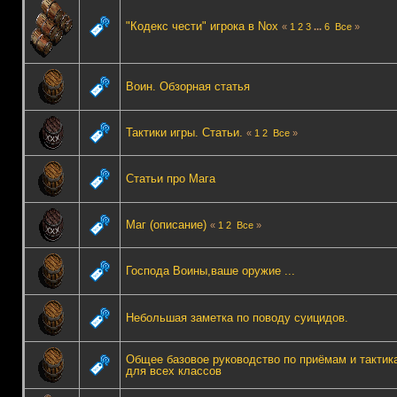
"Кодекс чести" игрока в Nox
«
1
2
3
...
6
Все
»
Воин. Обзорная статья
Тактики игры. Статьи.
«
1
2
Все
»
Статьи про Мага
Маг (описание)
«
1
2
Все
»
Господа Воины,ваше оружие ...
Небольшая заметка по поводу суицидов.
Общее базовое руководство по приёмам и тактик
для всех классов