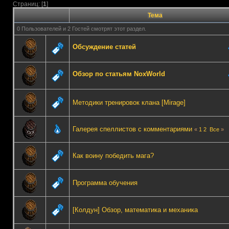
Страниц: [
1
]
Тема
0 Пользователей и 2 Гостей смотрят этот раздел.
Обсуждение статей
Обзор по статьям NoxWorld
Методики тренировок клана [Mirage]
Галерея спеллистов с комментариями
«
1
2
Все
»
Как воину победить мага?
Программа обучения
[Колдун] Обзор, математика и механика