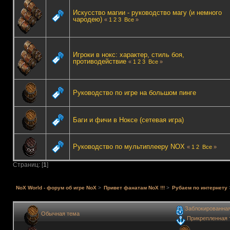
Искусство магии - руководство магу (и немного
чародею)
«
1
2
3
Все
»
Игроки в нокс: характер, стиль боя,
противодействие
«
1
2
3
Все
»
Руководство по игре на большом пинге
Баги и фичи в Ноксе (сетевая игра)
Руководство по мультиплееру NOX
«
1
2
Все
»
Страниц: [
1
]
NoX World - форум об игре NoX
>
Привет фанатам NoX !!!
>
Рубаем по интернету
Заблокированна
Обычная тема
Прикрепленная 