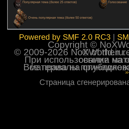
Голосование
Популярная тема (более 25 ответов)
Очень популярная тема (более 50 ответов)
Powered by SMF 2.0 RC3
|
SM
Copyright © NoXWorl
© 2009-2026 NoXWorld.ru. All image
При использовании материалов ф
Все права на опубликованные на форуме NoXW
X
Страница сгенерирована 