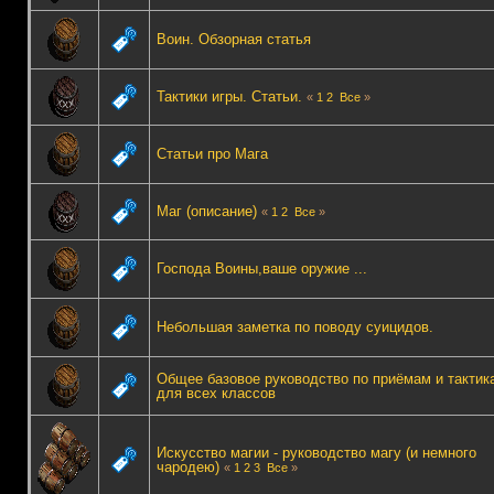
Воин. Обзорная статья
Тактики игры. Статьи.
«
1
2
Все
»
Статьи про Мага
Маг (описание)
«
1
2
Все
»
Господа Воины,ваше оружие ...
Небольшая заметка по поводу суицидов.
Общее базовое руководство по приёмам и тактик
для всех классов
Искусство магии - руководство магу (и немного
чародею)
«
1
2
3
Все
»