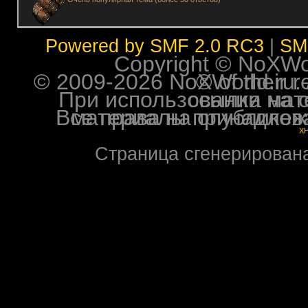
Powered by SMF 2.0 RC3
|
SM
Copyright © NoXWorl
© 2009-2026 NoXWorld.ru. All image
При использовании материалов ф
Все права на опубликованные на форуме NoXW
X
Страница сгенерирована 