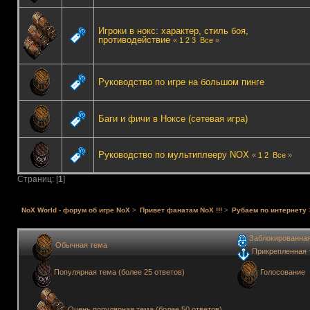
Игроки в нокс: характер, стиль боя,
противодействие
«
1
2
3
Все
»
Руководство по игре на большом пинге
Баги и фичи в Ноксе (сетевая игра)
Руководство по мультиплееру NOX
«
1
2
Все
»
Страниц: [
1
]
NoX World - форум об игре NoX
>
Привет фанатам NoX !!!
>
Рубаем по интернету
Заблокированна
Обычная тема
Прикрепленная 
Голосование
Популярная тема (более 25 ответов)
Очень популярная тема (более 50 ответов)