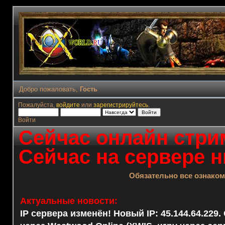
Добро пожаловать,
Гость
Пожалуйста,
войдите
или
зарегистрируйтесь
.
Войти
Сейчас онлайн стрим
Сейчас на сервере н
Обязательно все ознако
Актуальные новости:
IP сервера изменён! Новый IP: 45.144.64.229