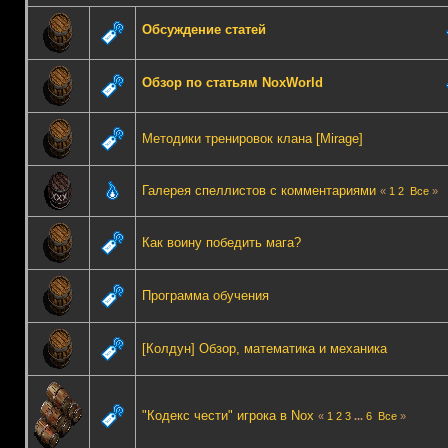
Обсуждение статей
Обзор по статьям NoxWorld
Методики тренировок клана [Mirage]
Галерея спеллистов с комментариями
«
1
2
Все
»
Как воину победить мага?
Программа обучения
[Колдун] Обзор, математика и механика
"Кодекс чести" игрока в Nox
«
1
2
3
...
6
Все
»