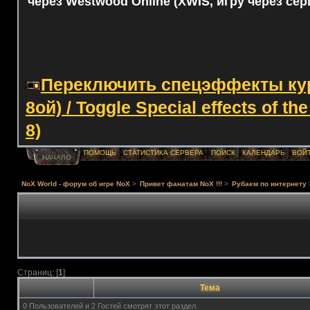
через Westwood Online (XWIS, игру через сер
Переключить спецэффекты курс
8ой) / Toggle Special effects of th
8)
ПОМОЩЬ
СТАТИСТИКА СЕРВЕРА
ПОИСК
КАЛЕНДАРЬ
ВОЙ
НАЧАЛО
NoX World - форум об игре NoX
>
Привет фанатам NoX !!!
>
Рубаем по интернету
Страниц: [
1
]
Тема
0 Пользователей и 2 Гостей смотрят этот раздел.