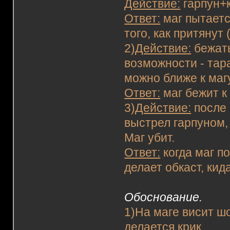
Действие:
гарпун+к
Ответ:
маг пытаетс
того, как притянут 
2)
Действие:
бежать
возможности - тара
можно ближе к магу
Ответ:
маг бежит к
3)
Действие:
после 
выстрел гарпуном, 
Маг убит.
Ответ:
когда маг п
делает обкаст, кид
Обоснование.
1)На маге висит ш
делается крик.