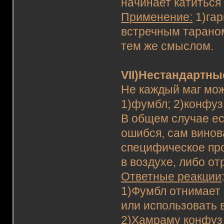
начинает катиться 
Применение:
1)гар
встречным тараном
тем же смыслом.
VII)Нестандартн
Не каждый маг мо
1)фумбл; 2)конфуз
В общем случае ес
ошибся, сам винова
специфическое про
в воздухе, либо от
Ответные реакции
1)Фумбл отнимает 
или использовать 
2)Хамраму конфуз 