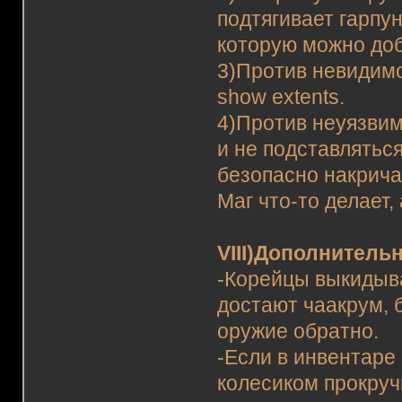
подтягивает гарпу
которую можно доб
3)Против невидимо
show extents.
4)Против неуязвимо
и не подставлятьс
безопасно накрича
Маг что-то делает,
VIII)Дополнитель
-Корейцы выкидыва
достают чаакрум, 
оружие обратно.
-Если в инвентаре 
колесиком прокруч