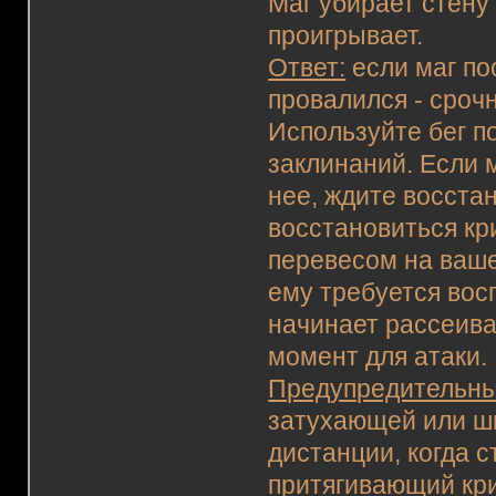
Маг убирает стену
проигрывает.
Ответ:
если маг по
провалился - сроч
Используйте бег п
заклинаний. Если м
нее, ждите восстан
восстановиться кр
перевесом на ваше
ему требуется вос
начинает рассеива
момент для атаки.
Предупредительны
затухающей или ши
дистанции, когда с
притягивающий крик