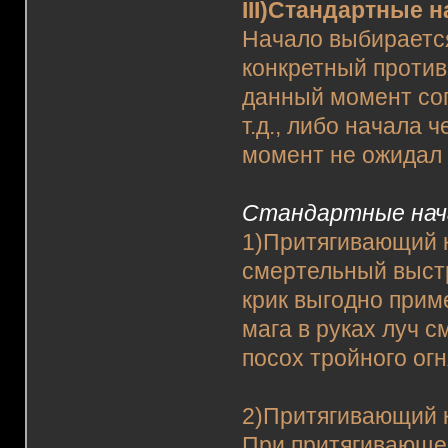
III)Стандартные 
Начало выбирается
конкретный противн
данный момент сог
т.д., либо начала 
момент не ожидал
Стандартные нач
1)Притягивающий к
смертельный выстр
крик выгодно приме
мага в руках луч с
посох тройного огн
2)Притягивающий к
При притягивающе