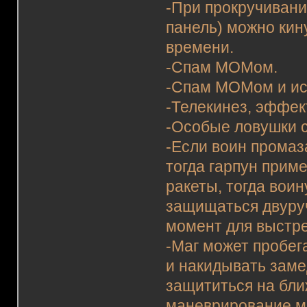
-При прокручивани
панель) можно кин
времени.
-Спам МОМом.
-Спам МОМом и ис
-Телекинез, эффек
-Особые ловушки с
-Если воин промаз
тогда гарпун прим
ракеты, тогда воин
защищаться двуруч
момент для выстре
-Маг может пробег
и накидывать замед
защититься на бли
маневрирование мо