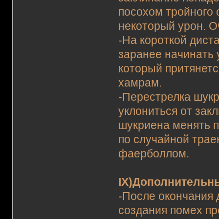
посохом тройного 
некоторый урон. О
-На короткой дист
заранее начинать 
который притянетс
хамрам.
-Перестрелка шукр
уклониться от зак
шукриена менять п
по случайной трае
фаерболлом.
IX)Дополнительн
-После окончания 
создания помех п