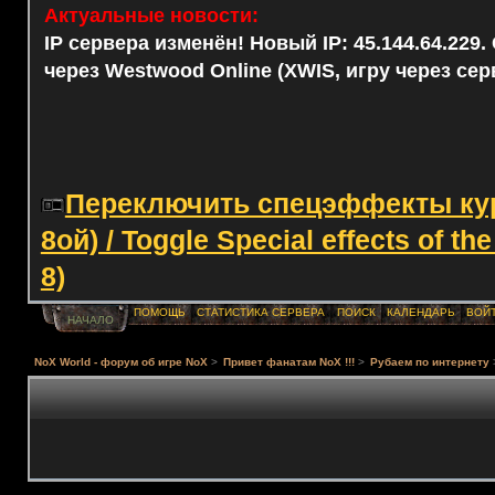
Актуальные новости:
IP сервера изменён! Новый IP: 45.144.64.229
через Westwood Online (XWIS, игру через сер
Переключить спецэффекты курс
8ой) / Toggle Special effects of th
8)
ПОМОЩЬ
СТАТИСТИКА СЕРВЕРА
ПОИСК
КАЛЕНДАРЬ
ВОЙ
НАЧАЛО
NoX World - форум об игре NoX
>
Привет фанатам NoX !!!
>
Рубаем по интернету