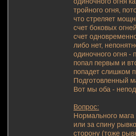
одиночного огня к
тройного огня, пот
что стреляет мощ
счет боковых огне
счет одновременно
либо нет, непонят
одиночного огня - 
попал первым и вт
попадет слишком п
Подготовленный маг
Вот мы оба - непод
Вопрос:
Нормального мага 
или за спину рывко
сторону (тоже рыв