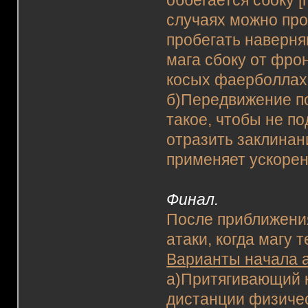
оббегается сбоку [
случаях можно пр
пробегать наверня
мага сбоку от фро
косых фаерболлах 
б)Передвижение п
такое, чтобы не по
отразить заклинан
применяет ускоре
Финал.
После приближени
атаки, когда магу 
Варианты начала а
а)Притягивающий к
дистанции физичес