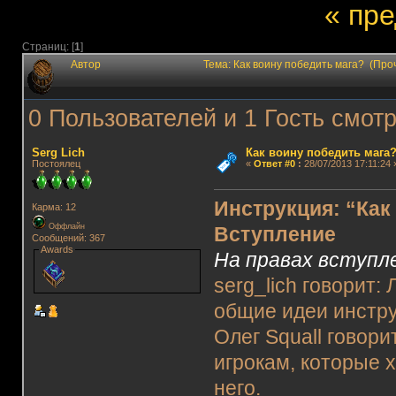
« пр
Страниц: [
1
]
Автор
Тема: Как воину победить мага? (Про
0 Пользователей и 1 Гость смотр
Serg Lich
Как воину победить мага
Постоялец
«
Ответ #0
:
28/07/2013 17:11:24 
Инструкция: “Как
Карма: 12
Оффлайн
Вступление
Сообщений: 367
Awards
На правах вступл
serg_lich говорит:
общие идеи инстру
Олег Squall говори
игрокам, которые х
него.