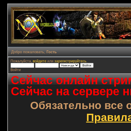
Добро пожаловать,
Гость
Пожалуйста,
войдите
или
зарегистрируйтесь
.
Войти
Сейчас онлайн стрим
Сейчас на сервере н
Обязательно все 
Правил