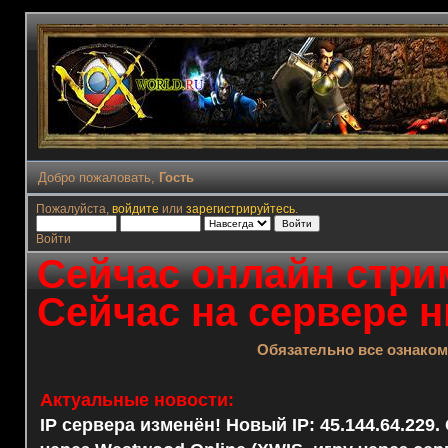
Добро пожаловать,
Гость
Пожалуйста,
войдите
или
зарегистрируйтесь
.
Войти
Сейчас онлайн стрим
Сейчас на сервере н
Обязательно все ознако
Актуальные новости:
IP сервера изменён! Новый IP: 45.144.64.229