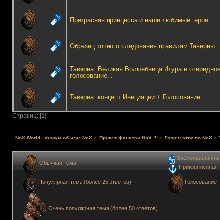
Прекрасная принцесса и наши любимые герои
Образец точного следования правилам Таверны.
Таверна: Великая Волшебница Итура и очередно
голосование...
Таверна: концепт Инициации + Голосование
Страниц: [
1
]
NoX World - форум об игре NoX
>
Привет фанатам NoX !!!
>
Творчество по NoX
>
Заблокированна
Обычная тема
Прикрепленная 
Голосование
Популярная тема (более 25 ответов)
Очень популярная тема (более 50 ответов)