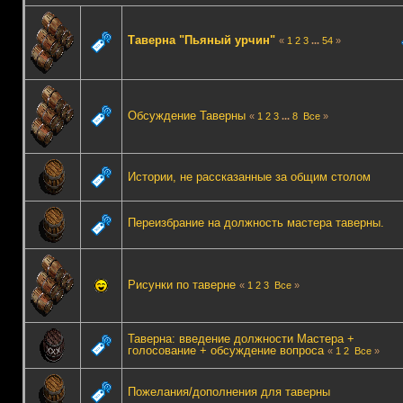
Таверна "Пьяный урчин"
«
1
2
3
...
54
»
Обсуждение Таверны
«
1
2
3
...
8
Все
»
Истории, не рассказанные за общим столом
Переизбрание на должность мастера таверны.
Рисунки по таверне
«
1
2
3
Все
»
Таверна: введение должности Мастера +
голосование + обсуждение вопроса
«
1
2
Все
»
Пожелания/дополнения для таверны