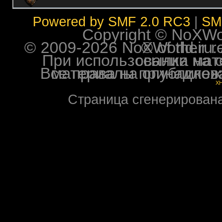
Powered by SMF 2.0 RC3
|
SM
Copyright © NoXWorl
© 2009-2026 NoXWorld.ru. All image
При использовании материалов ф
Все права на опубликованные на форуме NoXW
X
Страница сгенерирована 