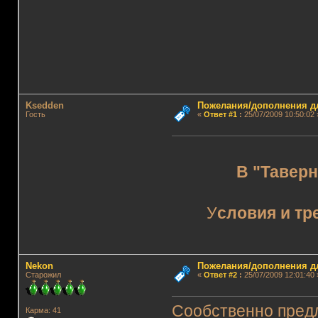
Ksedden
Пожелания/дополнения д
Гость
«
Ответ #1
:
25/07/2009 10:50:02 
В "Таверн
У
словия и тр
Nekon
Пожелания/дополнения д
Старожил
«
Ответ #2
:
25/07/2009 12:01:40 
Сообственно пред
Карма: 41