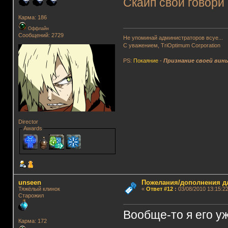
Скайп свой говори
Карма: 186
Оффлайн
Сообщений: 2729
Не упоминай администраторов всуе...
С уважением, TriOptimum Corporation
PS:
Покаяние
-
Признание своей вин
Director
Awards
unseen
Пожелания/дополнения д
Тяжёлый клинок
«
Ответ #12
:
03/08/2010 13:15:22
Старожил
Вообще-то я его у
Карма: 172