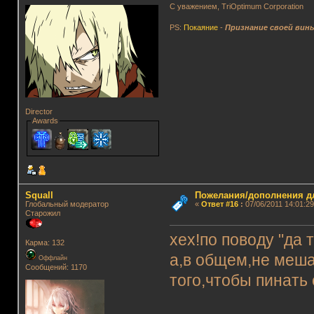
С уважением, TriOptimum Corporation
PS:
Покаяние
-
Признание своей вин
Director
Awards
Squall
Пожелания/дополнения д
Глобальный модератор
«
Ответ #16
:
07/06/2011 14:01:29
Старожил
хех!по поводу "да 
Карма: 132
а,в общем,не меша
Оффлайн
Сообщений: 1170
того,чтобы пинать 