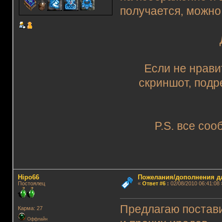
получается, можно
Если не нрави
скриншот, подр
P.S. все со
Hipo66
Пожелания/дополнения д
Постоялец
«
Ответ #6
:
02/08/2010 06:41:08 
Предлагаю постави
Карма: 27
Оффлайн