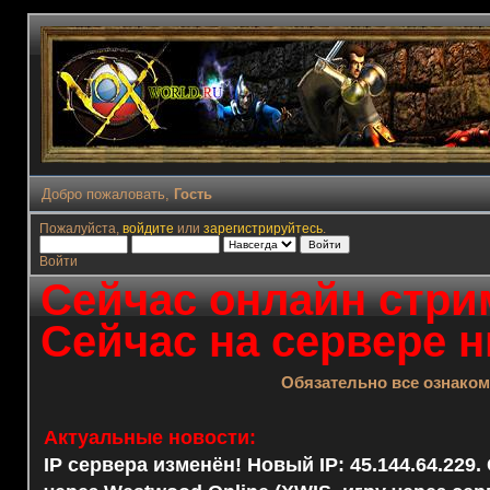
Добро пожаловать,
Гость
Пожалуйста,
войдите
или
зарегистрируйтесь
.
Войти
Сейчас онлайн стрим
Сейчас на сервере н
Обязательно все ознако
Актуальные новости:
IP сервера изменён! Новый IP: 45.144.64.229