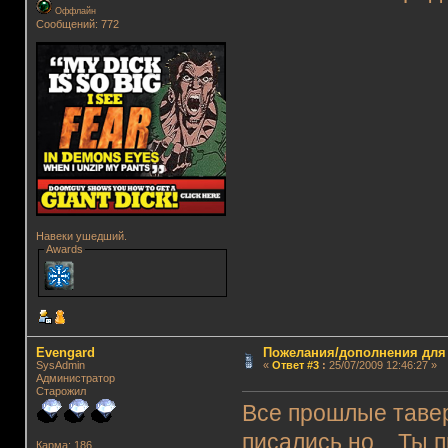
Оффлайн
Сообщений: 772
Навеки ушедший.
Awards
Evengard
Пожелания/дополнения для
SysAdmin
«
Ответ #3
:
25/07/2009 12:46:27 »
Администратор
Старожил
Все прошлые тавер
писались но... Ты 
Карма: 186