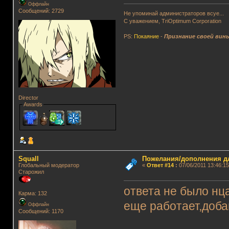
Оффлайн
Сообщений: 2729
Не упоминай администраторов всуе...
С уважением, TriOptimum Corporation
PS:
Покаяние
-
Признание своей вин
Director
Awards
Squall
Пожелания/дополнения д
Глобальный модератор
«
Ответ #14
:
07/06/2011 13:46:15
Старожил
ответа не было нца
Карма: 132
еще работает,добав
Оффлайн
Сообщений: 1170