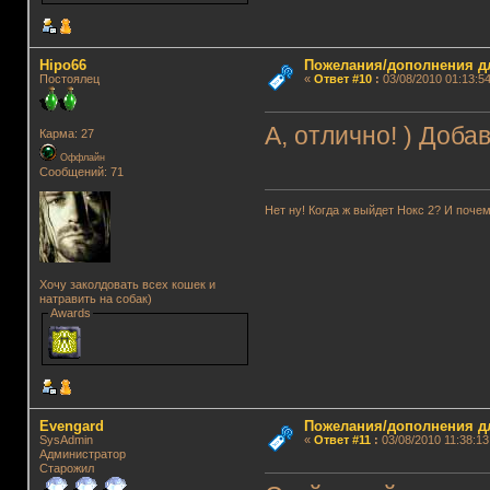
Hipo66
Пожелания/дополнения д
Постоялец
«
Ответ #10
:
03/08/2010 01:13:54
А, отлично! ) Доба
Карма: 27
Оффлайн
Сообщений: 71
Нет ну! Когда ж выйдет Нокс 2? И почем
Хочу заколдовать всех кошек и
натравить на собак)
Awards
Evengard
Пожелания/дополнения д
SysAdmin
«
Ответ #11
:
03/08/2010 11:38:13
Администратор
Старожил