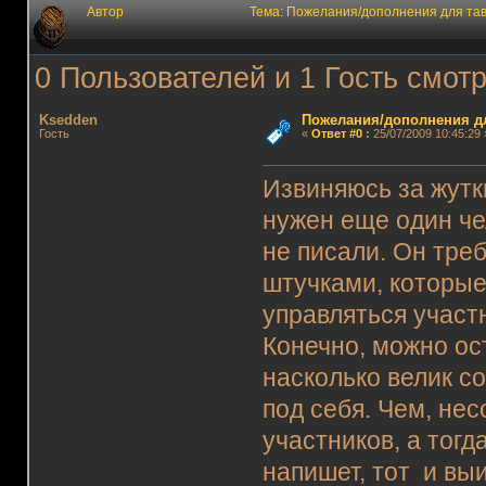
Автор
Тема: Пожелания/дополнения для та
0 Пользователей и 1 Гость смотр
Ksedden
Пожелания/дополнения д
Гость
«
Ответ #0
:
25/07/2009 10:45:29 
Извиняюсь за жутк
нужен еще один че
не писали. Он треб
штучками, которые
управляться участ
Конечно, можно ост
насколько велик со
под себя. Чем, не
участников, а тогд
напишет, тот и выи