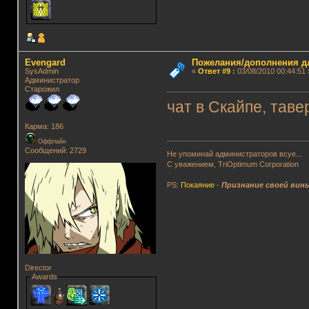
Evengard
Пожелания/дополнения д
SysAdmin
«
Ответ #9
:
03/08/2010 00:44:51 
Администратор
Старожил
чат в Скайпе, тав
Карма: 186
Оффлайн
Сообщений: 2729
Не упоминай администраторов всуе...
С уважением, TriOptimum Corporation
PS:
Покаяние
-
Признание своей вин
Director
Awards