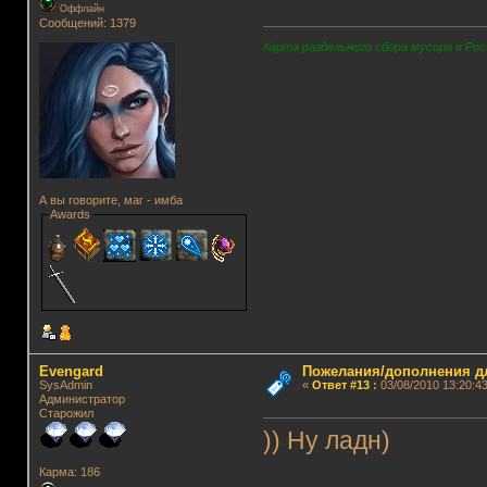
Оффлайн
Сообщений: 1379
Карта раздельного сбора мусора в Рос
А вы говорите, маг - имба
Awards
Evengard
Пожелания/дополнения д
SysAdmin
«
Ответ #13
:
03/08/2010 13:20:43
Администратор
Старожил
)) Ну ладн)
Карма: 186