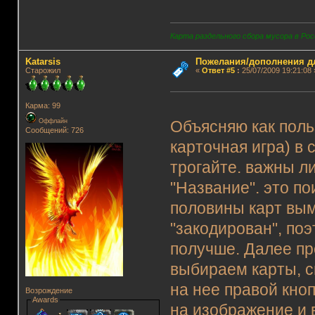
Карта раздельного сбора мусора в Рос
Katarsis
Пожелания/дополнения д
Старожил
«
Ответ #5
:
25/07/2009 19:21:08 
Карма: 99
Оффлайн
Объясняю как поль
Сообщений: 726
карточная игра) в 
трогайте. важны ли
"Название". это по
половины карт вым
"закодирован", по
получше. Далее пр
выбираем карты, с
на нее правой кно
Возрождение
Awards
на изображение и 