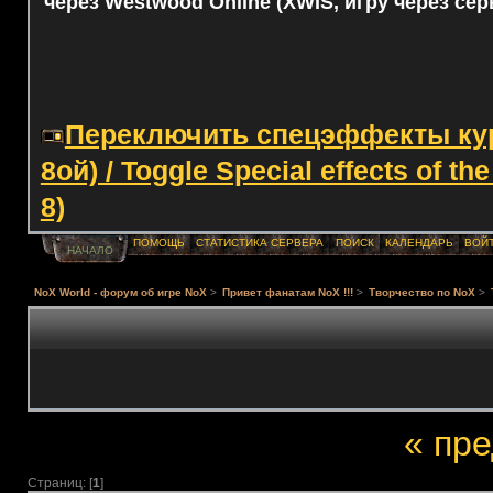
через Westwood Online (XWIS, игру через сер
Переключить спецэффекты курс
8ой) / Toggle Special effects of th
8)
ПОМОЩЬ
СТАТИСТИКА СЕРВЕРА
ПОИСК
КАЛЕНДАРЬ
ВОЙ
НАЧАЛО
NoX World - форум об игре NoX
>
Привет фанатам NoX !!!
>
Творчество по NoX
>
« пр
Страниц: [
1
]