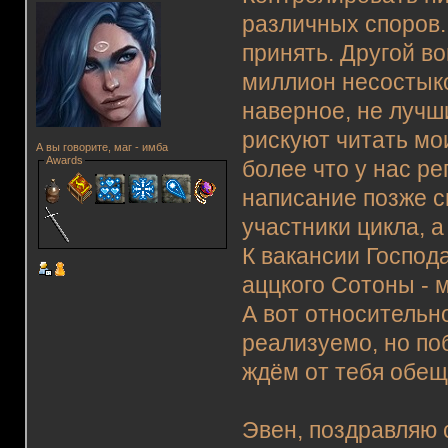
различных споров.
принять. Другой в
миллион несостыко
наверное, не лучш
рискуют читать мо
А вы говорите, маг - имба
Awards
более что у нас ре
написание позже с
участники цикла, а
К вакансии Господ
аццкого Сотоны - 
А вот относительно
реализуемо, но по
ждём от тебя обещ
Эвен, поздравляю 