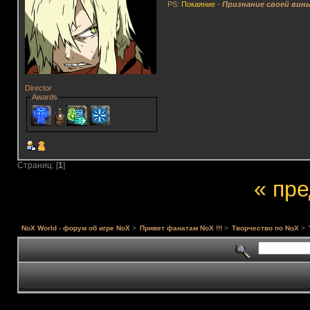
PS:
Покаяние
-
Признание своей вин
Director
Awards
Страниц: [
1
]
« пр
NoX World - форум об игре NoX
>
Привет фанатам NoX !!!
>
Творчество по NoX
>