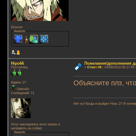
Director
Awards
Hipo66
Пожелания/дополнения д
Постоялец
«
Ответ #8
:
03/08/2010 00:17:55 
Объясните плз, что
Карма: 27
Оффлайн
Сообщений: 71
Нет ну! Когда ж выйдет Нокс 2? И почем
Хочу заколдовать всех кошек и
натравить на собак)
Awards