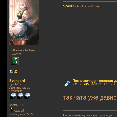
Spoiler
(click to show/hide)
I will always be here.
Awards
Evengard
Пожелания/дополнения д
SysAdmin
«
Ответ #15
:
07/06/2011 13:58:41
Администратор
Старожил
так чата уже давно 
Карма: 186
Оффлайн
Сообщений: 2729
Не упоминай администраторов всуе...