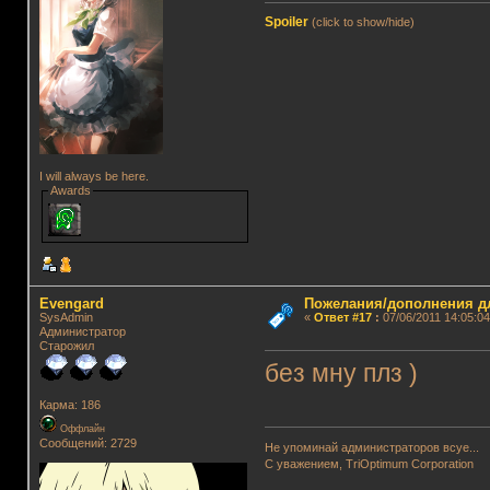
Spoiler
(click to show/hide)
I will always be here.
Awards
Evengard
Пожелания/дополнения д
SysAdmin
«
Ответ #17
:
07/06/2011 14:05:04
Администратор
Старожил
без мну плз )
Карма: 186
Оффлайн
Сообщений: 2729
Не упоминай администраторов всуе...
С уважением, TriOptimum Corporation