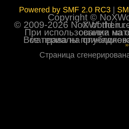
Powered by SMF 2.0 RC3
|
SM
Copyright © NoXWorl
© 2009-2026 NoXWorld.ru. All image
При использовании материалов ф
Все права на опубликованные на форуме NoXW
X
Страница сгенерирована 