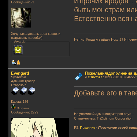
и прочих иродов... 
Сообщений: 71
быть монстрам или 
Естественно вся н
Хочу заколдовать всех кошек и
натравить на собак)
Нет ну! Когда ж выйдет Нокс 2? И почем
Awards
Evengard
Пожелания/дополнения д
SysAdmin
«
Ответ #7
:
02/08/2010 07:46:22 
Администратор
Старожил
Добавьте его в тав
Карма: 186
Оффлайн
Сообщений: 2729
Не упоминай администраторов всуе...
С уважением, TriOptimum Corporation
PS:
Покаяние
-
Признание своей вин