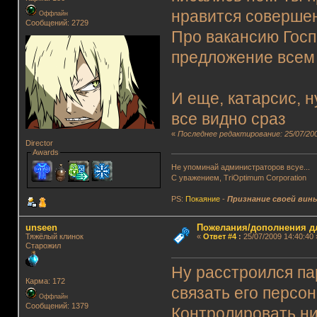
нравится совершен
Оффлайн
Сообщений: 2729
Про вакансию Госп
предложение всем
И еще, катарсис, н
все видно сраз
«
Последнее редактирование: 25/07/200
Director
Awards
Не упоминай администраторов всуе...
С уважением, TriOptimum Corporation
PS:
Покаяние
-
Признание своей вин
unseen
Пожелания/дополнения д
Тяжёлый клинок
«
Ответ #4
:
25/07/2009 14:40:40 
Старожил
Ну расстроился па
Карма: 172
связать его персо
Оффлайн
Сообщений: 1379
Контролировать ни