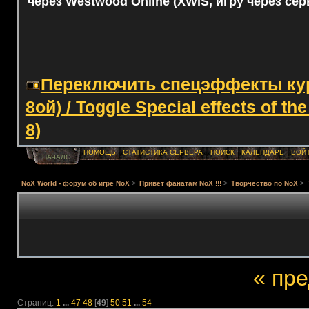
через Westwood Online (XWIS, игру через сер
Переключить спецэффекты курс
8ой) / Toggle Special effects of th
8)
ПОМОЩЬ
СТАТИСТИКА СЕРВЕРА
ПОИСК
КАЛЕНДАРЬ
ВОЙ
НАЧАЛО
NoX World - форум об игре NoX
>
Привет фанатам NoX !!!
>
Творчество по NoX
>
« пр
Страниц:
1
...
47
48
[
49
]
50
51
...
54