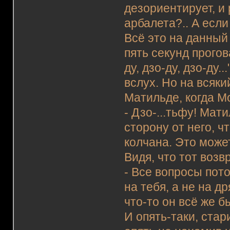
дезориентирует, и 
арбалета?.. А если
Всё это на данный
пять секунд прогов
ду, дзо-ду, дзо-ду.
вслух. Но на всяк
Матильде, когда М
- Дзо-...тьфу! Мат
сторону от него, ч
колчана. Это може
Видя, что тот возв
- Все вопросы пото
на тебя, а не на др
что-то он всё же 
И опять-таки, стар