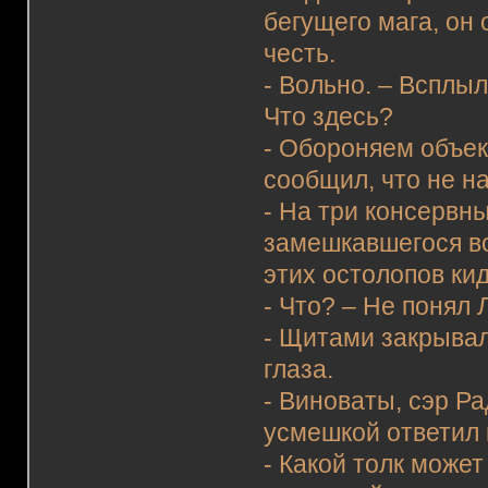
бегущего мага, он 
честь.
- Вольно. – Всплыл
Что здесь?
- Обороняем объект
сообщил, что не н
- На три консервн
замешкавшегося воя
этих остолопов кид
- Что? – Не понял 
- Щитами закрывал
глаза.
- Виноваты, сэр Ра
усмешкой ответил 
- Какой толк может