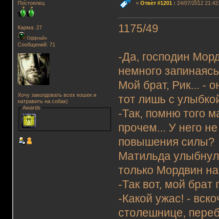
Постоялец
«
Ответ #1201
:
24/07/2012 21:42
1175/49
Карма: 27
Оффлайн
Сообщений: 71
-Да, господин Морд
немного запинаясь
Мой брат, Рик... -
Хочу заколдовать всех кошек и
тот лишь с улыбкой
натравить на собак)
Awards
-Так, помню того 
прочем... У него 
повышения силы?
Матильда улыбнула
только Мордвин на
-Так вот, мой брат 
-Какой ужас! - вс
столешнице, переб