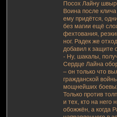
Посох Лайну швыр
Воина после клича
ему придётся, одн
без магии ещё сло
фехтования, резки
ног. Радек же отхо
добавил к защите о
- Ну, шакалы, полу
Сердце Лайна обор
– он только что в
гражданской войны
мощнейших боевы
Только против тол
и тех, кто на него
обожжён, а когда Р