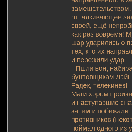
направленного в з
замешательством, 
отталкивающее зак
своей, ещё непроб
как раз вовремя! 
шар ударились о 
тех, кто их направ
и пережили удар.
- Пшли вон, набир
бунтовщикам Лайн,
Радек, телекинез!
Маги хором произн
и наступавшие сна
затем и побежали.
противников (неко
поймал одного из 