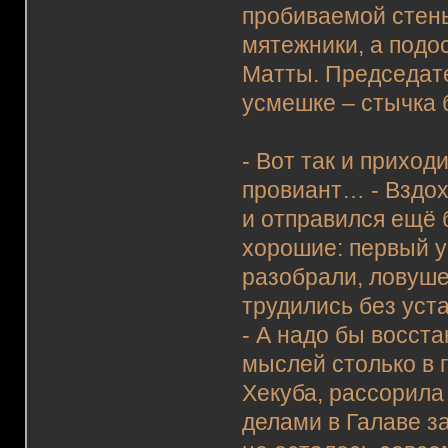
пробиваемой стены
мятежники, а подо
Матты. Председате
усмешке – стычка 
- Вот так и приход
провиант… - Вздох
и отправился ещё 
хорошие: первый у
разобрали, ловуше
трудились без уст
- А надо бы восста
мыслей столько в г
Хекуба, рассорила
делами в Галаве з