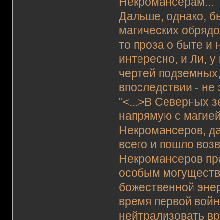
Некромансерам...
Дальше, однако, б
магических обрядо
то проза о быте и 
интересно, и Ли, у
чертей подземных,
впоследствии - не 
"<...>В Северных 
напрямую с магией
Некромансеров, да
всего и пошло воз
Некромансеров пра
особым могуществ
божественной энер
время первой войн
нейтрализовать в