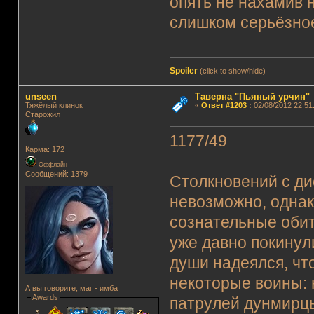
опять не нахамив 
слишком серьёзно
Spoiler
(click to show/hide)
unseen
Таверна "Пьяный урчин"
Тяжёлый клинок
«
Ответ #1203
:
02/08/2012 22:51
Старожил
1177/49
Карма: 172
Оффлайн
Сообщений: 1379
Столкновений с ди
невозможно, однак
сознательные обит
уже давно покинул
души надеялся, что
некоторые воины: 
А вы говорите, маг - имба
Awards
патрулей дунмирц