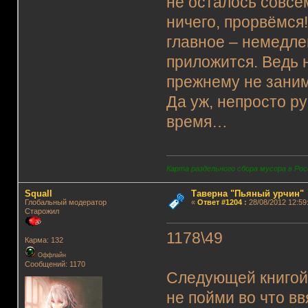
не осталось совсем
ничего, прорвёмся!
главное – немедле
приложится. Ведь н
прежнему не заним
Да уж, непросто ру
время…
Карта раздельного сбора мусора в Рос
Squall
Таверна "Пьяный урчин"
Глобальный модератор
«
Ответ #1204
:
28/08/2012 12:59
Старожил
1178\49
Карма: 132
Оффлайн
Сообщений: 1170
Следующей книгой,
не пойми во что в