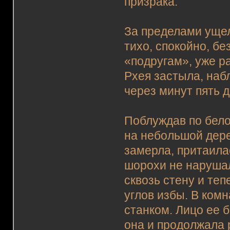
призрака.
За пределами ущел
тихо, спокойно, б
«подругам», уже р
Рхея застыла, наб
через минут пять 
Поблуждав по бело
на небольшой дере
замерла, притаила
шорохи не нарушал
сквозь стену и те
углов избы. В ком
станком. Лицо ее 
она и продолжала 