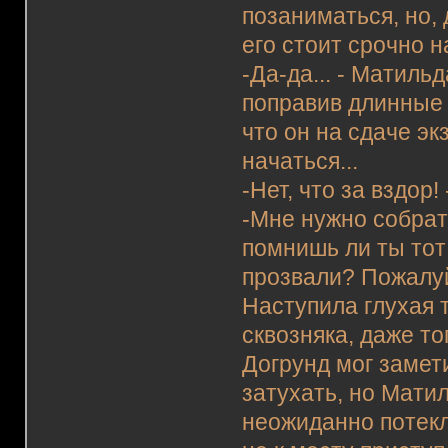
позаниматься, но, 
его стоит срочно н
-Да-да... - Матиль
поправив длинные 
что он на сдаче эк
начаться...
-Нет, что за вздор
-Мне нужно собрать
помнишь ли ты тот
прозвали? Пожалуй
Наступила глухая т
сквозняка, даже то
Догрунд мог замет
затухать, но Матил
неожиданно потекл