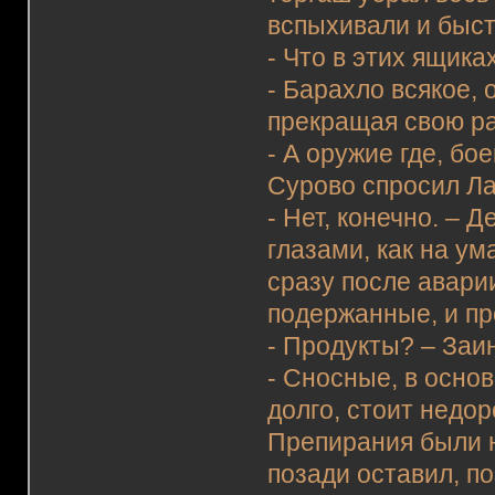
вспыхивали и быст
- Что в этих ящика
- Барахло всякое,
прекращая свою ра
- А оружие где, бо
Сурово спросил Ла
- Нет, конечно. – 
глазами, как на у
сразу после авари
подержанные, и п
- Продукты? – Заи
- Сносные, в осно
долго, стоит недо
Препирания были н
позади оставил, п