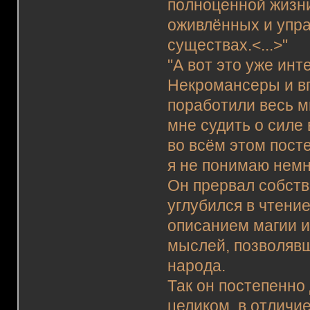
полноценной жизни 
оживлённых и упра
существах.<...>"
"А вот это уже инт
Некромансеры и вп
поработили весь ми
мне судить о силе
во всём этом пост
я не понимаю немно
Он прервал собств
углубился в чтение
описанием магии и
мыслей, позволявш
народа.
Так он постепенно 
целиком, в отличи