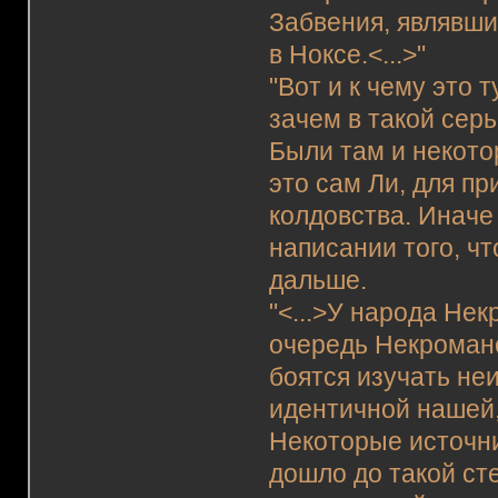
Забвения, являвш
в Ноксе.<...>"
"Вот и к чему это 
зачем в такой сер
Были там и некото
это сам Ли, для п
колдовства. Иначе
написании того, чт
дальше.
"<...>У народа Не
очередь Некроманс
боятся изучать не
идентичной нашей,
Некоторые источни
дошло до такой ст