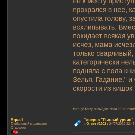
не к месту присту
прокрался в нее, к
опустила голову, 
всхлипывать. Вмес
покидает всякая ув
исчез, мама исчезл
только сварливый,
категорически нел
подняла с пола кн
Зелья. Гадание." и
скорости из кишок"
Нет ну! Когда ж выйдет Нокс 2? И почем
Squall
Таверна "Пьяный урчин"
Глобальный модератор
«
Ответ #1202
:
24/07/2012 22:45
Старожил