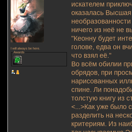
искателем приключ
оказалась Высшая 
необразованности 
ничего из неё не в
"Кеонну будет инте
голове, едва он вч
I will always be here.
Awards
что взял её."
Во всём обилии п
обрядов, при прос
нарисованных илл
спине. Ли понадоб
толстую книгу из 
<...>Как уже было
разделить на неск
критериям. Из на