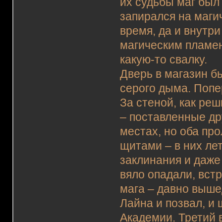
их судьбы маг был
запирался на маги
время, да и внутр
магическим пламен
какую-то свалку.
Дверь в магазин б
серого дыма. Попе
За стеной, как ре
– поставленные др
местах, но оба п
щитами – в них лет
заклинания и даже
вяло опадали, вст
мага – давно выше
Лайна и позвал, и
Академии. Третий