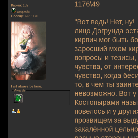
1176\49
Карма: 132
Оффлайн
Сообщений: 1170
"Вот ведь! Нет, ну!
лицо Догрунда ост
кирпич мог быть бо
заросший мхом кир
вопросы и тезисы,
чувства, от интере
чувство, когда бес
то, в чем ты заинт
I will always be here.
Awards
невозможно. Вот у
Костопырами назыв
повелось и у други
прозвищем за выду
закалённой цельно