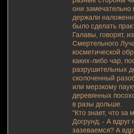
разные стороны ча
они замечательно
держали наложенны
было сделать прак
Галавы, говорят, и
Смертельного Луча
косметической обр
каких-либо чар, п
разрушительных де
сколоченный разоб
или мерзкому пауку
деревянных посохо
в разы дольше.
"Кто знает, что за 
Догрунд. - А вдруг
зазеваемся? А вдр