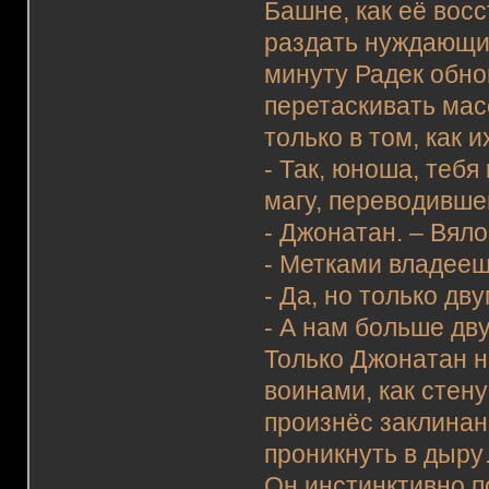
Башне, как её вос
раздать нуждающим
минуту Радек обнов
перетаскивать ма
только в том, как 
- Так, юноша, тебя
магу, переводивше
- Джонатан. – Вяло
- Метками владееш
- Да, но только дву
- А нам больше дву
Только Джонатан н
воинами, как стену
произнёс заклинан
проникнуть в дыр
Он инстинктивно п