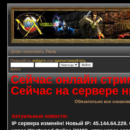
Добро пожаловать,
Гость
Пожалуйста,
войдите
или
зарегистрируйтесь
.
Войти
Сейчас онлайн стрим
Сейчас на сервере н
Обязательно все ознако
Актуальные новости:
IP сервера изменён! Новый IP: 45.144.64.229