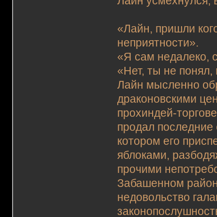
Лайн усмехнулся, 
«Лайн, пришли кого
неприятности».
«Я сам недалеко, 
«Нет, ты не понял,
Лайн мысленно обр
драконовскими це
прохиндей-торгове
продал последние 
котором его присп
яблоками, разбод
прочими непотреб
Забашенном район
недовольство галав
законопослушность