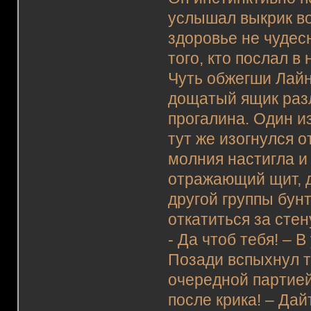
услышал выкрик во
здоровье не чудес
того, кто послал в
Чуть обжегши Лайну
дощатый ящик разл
прогалина. Один и
тут же изогнулся о
молния настигла и
отражающий щит, д
другой группы бунт
откатиться за сте
- Да чтоб тебя! – 
Позади вспыхнул т
очередной партией
после крика! – Дай