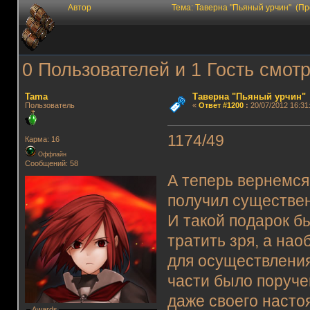
Автор
Тема: Таверна "Пьяный урчин" (П
0 Пользователей и 1 Гость смотр
Tama
Таверна "Пьяный урчин"
Пользователь
«
Ответ #1200
:
20/07/2012 16:31
1174/49
Карма: 16
Оффлайн
Сообщений: 58
А теперь вернемся
получил существе
И такой подарок б
тратить зря, а на
для осуществления
части было поруче
даже своего насто
Awards