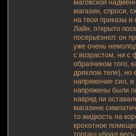
маговской надменн
магазин, спроси, с
на твои приказы и
Лайн, открыто пос
посерьёзнел: он пр
уже очень немолод
с возрастом, ни с
образчиком того, 
дряхлом теле), но
напряжение сил, и 
напряжены были пл
навряд ли оставал
магазине симпати
то жидкость на ко
крохотное помеще
торгаш убрал весь