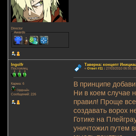
Director
Awards
Ingolfr
Таверна: концепт Инициа
Постоялец
«
Ответ #11
:
27/03/2010 06:55:18
В принципе добавит
Карма: 6
Оффлайн
Ни в коем случае 
Сообщений: 226
правил! Проще все
создавать ворох н
Готике на Плейграу
уничтожил путем в