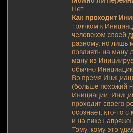
Можно ли переин
Нет.
Как проходит Ин
Толчком к Инициац
человеком своей д
разному, но лишь 
повлиять на ману 
ману из Инициируе
обычно Инициацию 
Во время Инициац
(больше похожий н
Инициации. Иници
проходит своего р
осознаёт, кто-то с к
и на пике напряже
Тому, кому это уда