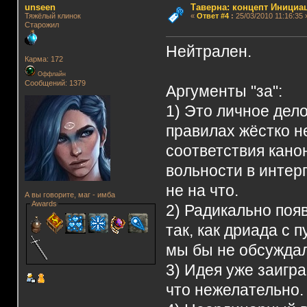
unseen
Таверна: концепт Инициа
Тяжёлый клинок
«
Ответ #4
:
25/03/2010 11:16:35 
Старожил
Нейтрален.
Карма: 172
Оффлайн
Сообщений: 1379
Аргументы "за":
1) Это личное дело
правилах жёстко н
соответствия кано
вольности в интер
не на что.
А вы говорите, маг - имба
Awards
2) Радикально поя
так, как дриада с 
мы бы не обсуждал
3) Идея уже заигр
что нежелательно. 