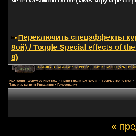
через Westwood Online (XWIS, игру через сер
Переключить спецэффекты курс
8ой) / Toggle Special effects of th
8)
ПОМОЩЬ
СТАТИСТИКА СЕРВЕРА
ПОИСК
КАЛЕНДАРЬ
ВОЙ
НАЧАЛО
NoX World - форум об игре NoX
>
Привет фанатам NoX !!!
>
Творчество по NoX
>
Таверна: концепт Инициации + Голосование
« пр