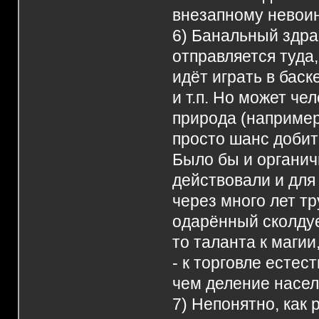
внезапному невои
6) Банальный здра
отправляется туда,
идёт играть в бас
и т.п. Но может че
природа (например,
просто шанс добит
Было бы и органич
действовали и для
через много лет т
одарённый сколдуе
то таланта к магии,
- к торговле естес
чем деление насел
7) Непонятно, как 