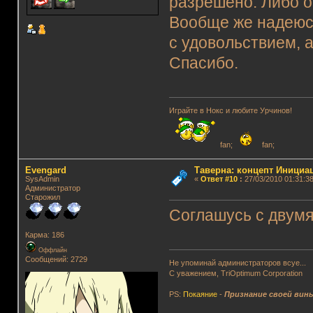
разрешено. Либо о
Вообще же надеюсь
с удовольствием, 
Спасибо.
Играйте в Нокс и любите Урчинов!
fan;
fan;
Evengard
Таверна: концепт Инициа
SysAdmin
«
Ответ #10
:
27/03/2010 01:31:38
Администратор
Старожил
Соглашусь с двум
Карма: 186
Оффлайн
Сообщений: 2729
Не упоминай администраторов всуе...
С уважением, TriOptimum Corporation
PS:
Покаяние
-
Признание своей вин