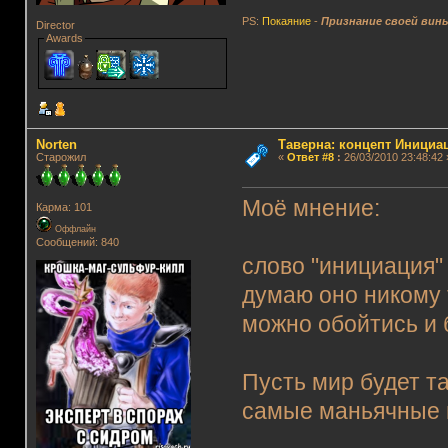
PS:
Покаяние
-
Признание своей вин
Director
Awards
Norten
Таверна: концепт Инициа
Старожил
«
Ответ #8
:
26/03/2010 23:48:42 
Моё мнение:
Карма: 101
Оффлайн
Сообщений: 840
слово "инициация" 
думаю оно никому 
можно обойтись и 
Пусть мир будет та
самые маньячные 