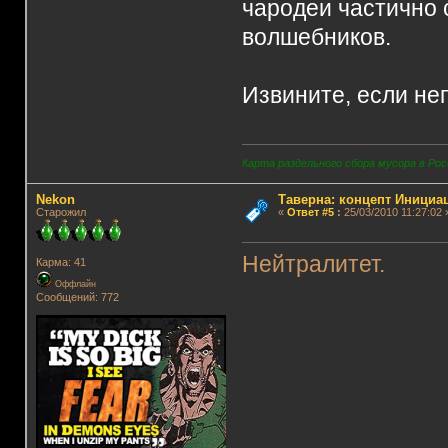
чародеи частично 
волшебников.
Извините, если не
Карта раздельного сбора мусора в Рос
Nekon
Таверна: концепт Инициа
Старожил
«
Ответ #5
:
25/03/2010 11:27:02 
Нейтралитет.
Карма: 41
Оффлайн
Сообщений: 772