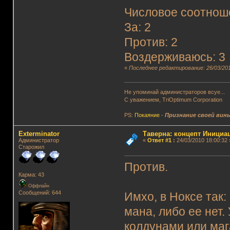
Числовое соотнош
За: 2
Против: 2
Воздерживаюсь: 3
«
Последнее редактирование: 26/03/201
Не упоминай администраторов всуе...
С уважением, TriOptimum Corporation
PS:
Покаяние
-
Признание своей вин
Exterminator
Таверна: концепт Инициа
Администратор
«
Ответ #1
:
24/03/2010 18:00:32 
Старожил
Против.
Карма: 43
Оффлайн
Сообщений: 644
Имхо, в Ноксе так:
мана, либо ее нет.
колдунами или маг