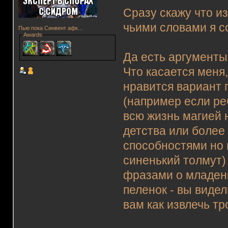
Сразу скажу что и
чьими словами я со
Пью пока Синвент афк...
Awards
Да есть аргументы 
Что касается меня
нравится вариант 
(например если ре
всю жизнь магией н
детства или более
способностями но н
синенький толмут)
фразами о младен
пеленок - вы видел
вам как извлечь тр