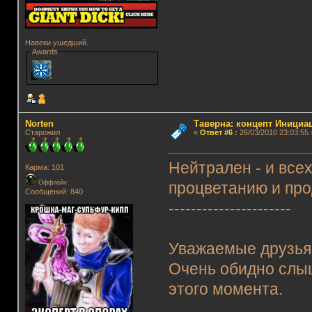
Навеки ушедший.
Awards
Norten
Таверна: концепт Инициа
Старожил
«
Ответ #6
:
26/03/2010 23:03:55 
Нейтрален - и всех
Карма: 101
Оффлайн
процветанию и пр
Сообщений: 840
----------------------
Уважаемые друзья
Очень обидно слыш
этого момента.