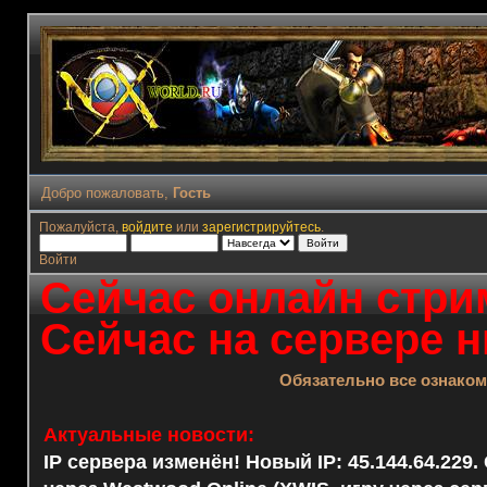
Добро пожаловать,
Гость
Пожалуйста,
войдите
или
зарегистрируйтесь
.
Войти
Сейчас онлайн стрим
Сейчас на сервере н
Обязательно все ознако
Актуальные новости:
IP сервера изменён! Новый IP: 45.144.64.229