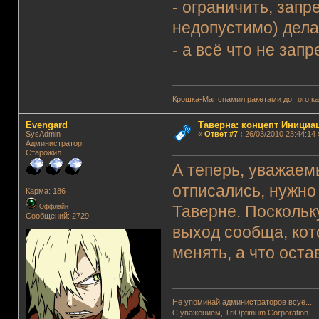
- ограничить, запр
недопустимо) дела
- а всё что не з
Крошка-Маг спамил ракетами до того к
Evengard
Таверна: концепт Инициа
SysAdmin
«
Ответ #7
:
26/03/2010 23:44:14 
Администратор
Старожил
А теперь, уважаем
отписались, нужно
Карма: 186
Оффлайн
Таверне. Поскольк
Сообщений: 2729
выход сообща, кот
менять, а что ост
Не упоминай администраторов всуе...
С уважением, TriOptimum Corporation