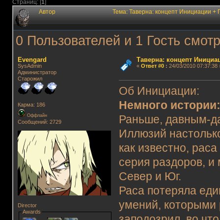
Страниц: [
1
]
Автор
Тема: Таверна: концепт Инициации +
0 Пользователей и 1 Гость смотр
Evengard
Таверна: концепт Инициа
SysAdmin
«
Ответ #0
:
24/03/2010 07:37:38 
Администратор
Старожил
Об Инициации:
Немного истории
Карма: 186
Оффлайн
Раньше, давным-да
Сообщений: 2729
Иллюзий настолько
как известно, рас
серия раздоров, и 
Север и Юг.
Раса потеряла един
умений, которыми 
Director
Awards
заподозрил, во что