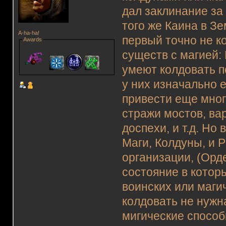
дал заклинание за
того же Каина в З
A-ha-ha!
первый точно не ко
Awards
существ с магией
умеют колдовать п
у них изначально 
привести еще мног
стражи мостов, вар
доспехи, и т.д. Но
Маги, Колдуны, и 
организации, (Орд
состояние в котор
воинских или маги
колдовать не нужн
мигические способ