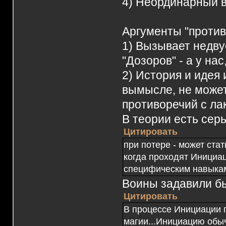
4) Неординарный в
Аргументы "против
1) Вызывает недв
"Дозоров" - а у на
2) История и идея
вымысле, не может
противоречий с ла
В теории есть сер
Цитировать
при потере - может ста
когда проходят Инициац
специфическим навыкам
Воины задавили б
Цитировать
В процессе Инициации 
магии...Инициацию обыч