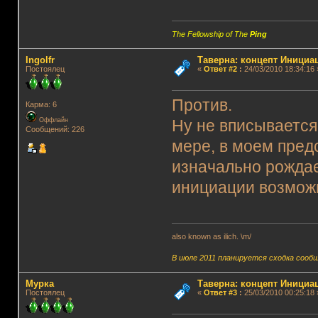
The Fellowship of The
Ping
Ingolfr
Таверна: концепт Инициа
Постоялец
«
Ответ #2
:
24/03/2010 18:34:16 
Против.
Карма: 6
Оффлайн
Ну не вписывается
Сообщений: 226
мере, в моем пред
изначально рождает
инициации возможн
also known as ilich. \m/
В июле 2011 планируется сходка сооб
Мурка
Таверна: концепт Инициа
Постоялец
«
Ответ #3
:
25/03/2010 00:25:18 