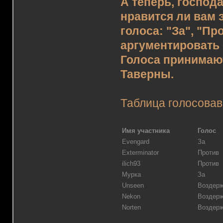
А теперь, господ
нравится ли вам 
голоса: "За", "П
аргументировать 
Голоса принимаю
Таверны.
Таблица голосовав
Имя участника
Голос
Evengard
За
Exterminator
Против
ilich93
Против
Мурка
За
Unseen
Воздер
Nekon
Воздер
Norten
Воздер