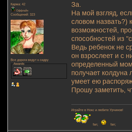
За.
Карма: 42
Оффлайн
На мой взгляд, ес
Сообщений: 323
словом назвать?) 
возможностей, про
способностей из "с
Ведь ребенок не ср
он взрослеет и с н
Все дороги ведут к сидру
определенный мом
Awards
получает колдуна 
умеет ею распоряж
Прошу заметить, чт
Играйте в Нокс и любите Урчинов!
fan;
fan;