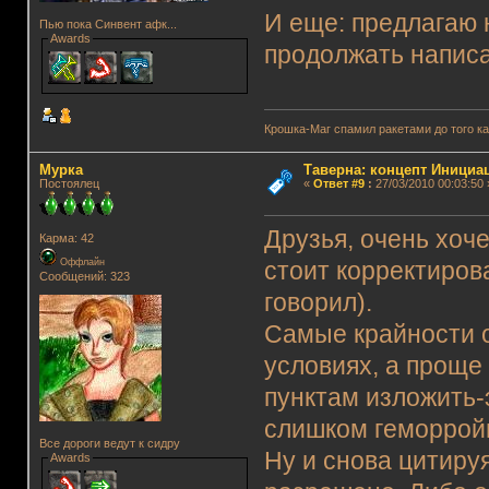
И еще: предлагаю 
Пью пока Синвент афк...
Awards
продолжать напис
Крошка-Маг спамил ракетами до того к
Мурка
Таверна: концепт Инициа
Постоялец
«
Ответ #9
:
27/03/2010 00:03:50 
Друзья, очень хоч
Карма: 42
Оффлайн
стоит корректиров
Сообщений: 323
говорил).
Самые крайности о
условиях, а проще
пунктам изложить-э
слишком геморройн
Все дороги ведут к сидру
Ну и снова цитируя
Awards