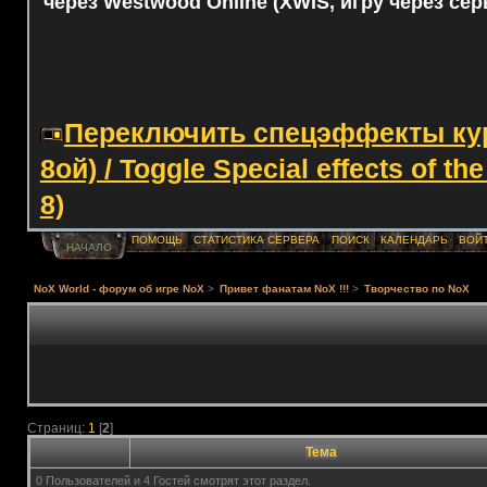
через Westwood Online (XWIS, игру через сер
Переключить спецэффекты курс
8ой) / Toggle Special effects of th
8)
ПОМОЩЬ
СТАТИСТИКА СЕРВЕРА
ПОИСК
КАЛЕНДАРЬ
ВОЙ
НАЧАЛО
NoX World - форум об игре NoX
>
Привет фанатам NoX !!!
>
Творчество по NoX
Страниц:
1
[
2
]
Тема
0 Пользователей и 4 Гостей смотрят этот раздел.