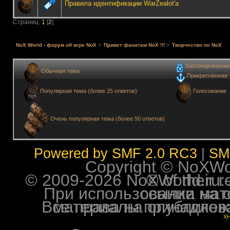
Правила идентификации WarZealot'a
Страниц:
1
[
2
]
NoX World - форум об игре NoX
>
Привет фанатам NoX !!!
>
Творчество по NoX
Заблокированна
Обычная тема
Прикрепленная 
Голосование
Популярная тема (более 25 ответов)
Очень популярная тема (более 50 ответов)
Powered by SMF 2.0 RC3
|
SM
Copyright © NoXWorl
© 2009-2026 NoXWorld.ru. All image
При использовании материалов ф
Все права на опубликованные на форуме NoXW
X