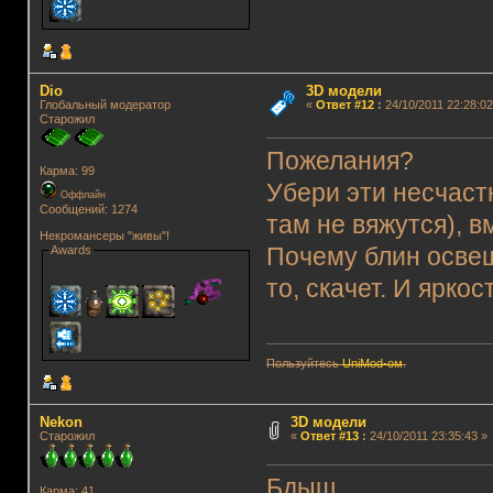
Dio
3D модели
Глобальный модератор
«
Ответ #12
:
24/10/2011 22:28:02
Старожил
Пожелания?
Карма: 99
Убери эти несчаст
Оффлайн
Сообщений: 1274
там не вяжутся), в
Некромансеры "живы"!
Awards
Почему блин освещ
то, скачет. И ярко
Пользуйтесь
UniMod-ом
.
Nekon
3D модели
Старожил
«
Ответ #13
:
24/10/2011 23:35:43 »
Бдыщ
Карма: 41