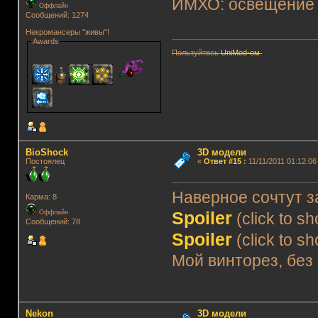
ИМХО: освещение 
Оффлайн
Сообщений: 1274
Некромансеры "живы"!
Awards
Пользуйтесь
UniMod-ом
.
BioShock
3D модели
Постоялец
«
Ответ #15
:
11/11/2011 01:12:06
Наверное сочтут з
Карма: 8
Spoiler
Оффлайн
(click to s
Сообщений: 78
Spoiler
(click to s
Мой винторез, без 
Nekon
3D модели