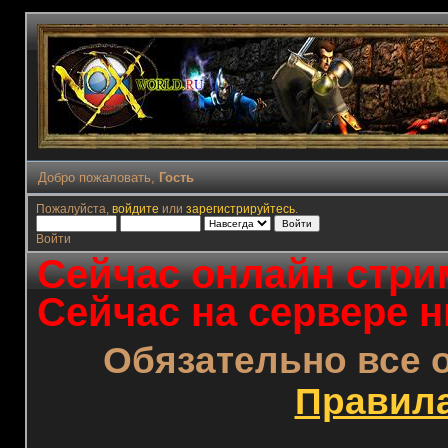
Добро пожаловать,
Гость
Пожалуйста,
войдите
или
зарегистрируйтесь
.
Войти
Сейчас онлайн стрим
Сейчас на сервере н
Обязательно все 
Правил