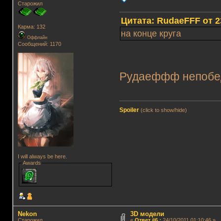
Старожил
Цитата: RudaeFFF от 23
Карма: 132
на конце круга
Оффлайн
Сообщений: 1170
Рудаеффф непобе
Spoiler
(click to show/hide)
I will always be here.
Awards
Nekon
3D модели
Старожил
«
Ответ #6
:
24/10/2011 01:10:46 »