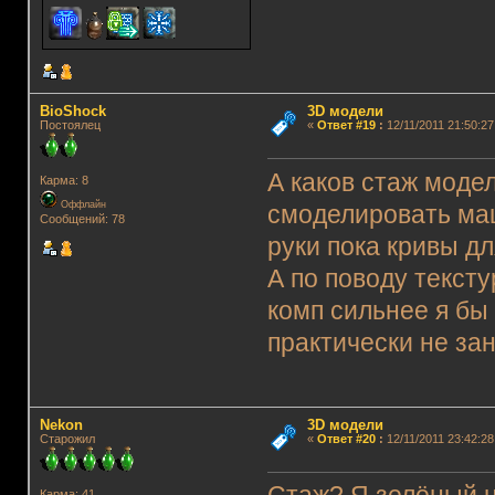
BioShock
3D модели
Постоялец
«
Ответ #19
:
12/11/2011 21:50:27
А каков стаж моде
Карма: 8
Оффлайн
смоделировать маш
Сообщений: 78
руки пока кривы дл
А по поводу тексту
комп сильнее я бы
практически не за
Nekon
3D модели
Старожил
«
Ответ #20
:
12/11/2011 23:42:28
Карма: 41