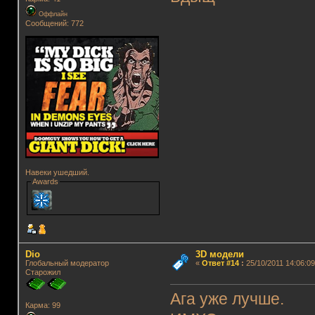
Оффлайн
Сообщений: 772
Навеки ушедший.
Awards
Dio
3D модели
Глобальный модератор
«
Ответ #14
:
25/10/2011 14:06:09
Старожил
Ага уже лучше.
Карма: 99