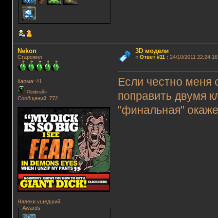
Nekon
3D модели
Старожил
«
Ответ #11
:
24/10/2011 22:24:16
Если честно меня 
Карма: 41
Оффлайн
поправить двумя к
Сообщений: 772
"финальная" окаж
Навеки ушедший.
Awards