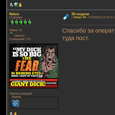
Nekon
3D модели
Старожил
«
Ответ #3
:
23/10/2011 22:44:17 
Спасибо за операт
Карма: 41
Оффлайн
туда пост.
Сообщений: 772
Навеки ушедший.
Awards