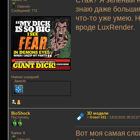
Стаж? Я зелёный н
Оффлайн
знаю даже большин
Сообщений: 772
что-то уже умею. 
вроде LuxRender.
Навеки ушедший.
Awards
BioShock
3D модели
Постоялец
«
Ответ #21
:
13/11/2011 00:22:27
Вот моя самая слож
Карма: 8
Оффлайн