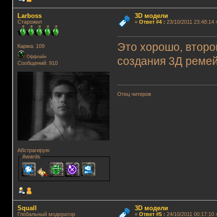
Lаrboss
3D модели
Старожил
«
Ответ #4
:
23/10/2011 23:48:14 
Это хорошо, второ
Карма: 109
Оффлайн
создания 3Д ремей
Сообщений: 910
Отец читеров
Абстрагирую
Awards
Squall
3D модели
Глобальный модератор
«
Ответ #5
:
24/10/2011 00:17:10 