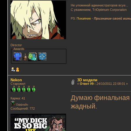
Не упоминай администраторов всуе...
С уважением, TriOptimum Corporation
PS:
Покаяние
-
Признание своей вин
Director
Awards
Nekon
3D модели
Старожил
«
Ответ #9
:
24/10/2011 22:08:01 »
Думаю финальная в
Карма: 41
жадный.
Оффлайн
Сообщений: 772