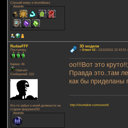
Слушай маму и drum&bass
Awards
RudaeFFF
3D модели
Постоялец
«
Ответ #2
:
23/10/2011 22:43:51 
оо!!!Вот это круто!!
Карма: 46
Оффлайн
Правда это..там ле
Сообщений: 210
как бы приделаны 
http://vkontakte.ru/noxworld
Кто-то забыл о моей должности на
старом форумеxDD
Awards