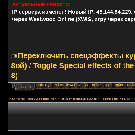
Актуальные новости:
IP сервера изменён! Новый IP: 45.144.64.229
через Westwood Online (XWIS, игру через сер
Переключить спецэффекты курс
8ой) / Toggle Special effects of th
8)
ПОМОЩЬ
СТАТИСТИКА СЕРВЕРА
ПОИСК
КАЛЕНДАРЬ
ВОЙ
НАЧАЛО
NoX World - форум об игре NoX
>
Привет фанатам NoX !!!
>
Творчество по NoX
>