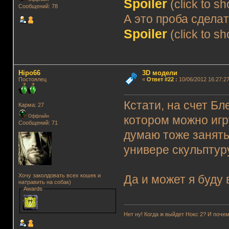
Spoiler
(click to s
Сообщений: 78
А это проба сделат
Spoiler
(click to s
Hipo66
3D модели
Постоялец
«
Ответ #22
:
10/06/2012 16:27:27
Кстати, на счет Бл
Карма: 27
Оффлайн
котором можно игр
Сообщений: 71
думаю тоже занятьс
универе скульптур
Хочу заколдовать всех кошек и
Да и может я буду
натравить на собак)
Awards
Нет ну! Когда ж выйдет Нокс 2? И почем