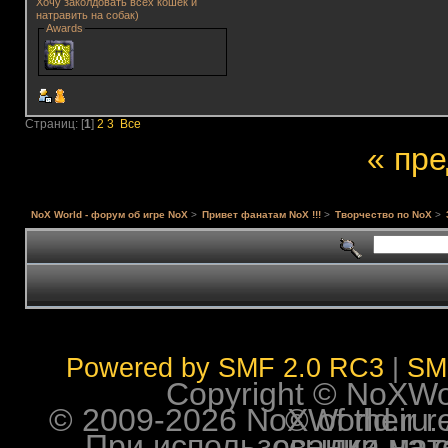
Хочу заколдовать всех кошек и
натравить на собак)
Awards
Страниц: [
1
]
2
3
Все
« пр
NoX World - форум об игре NoX
>
Привет фанатам NoX !!!
>
Творчество по NoX
>
Powered by SMF 2.0 RC3
|
SM
Copyright © NoXWorl
© 2009-2026 NoXWorld.ru. All image
При использовании материалов ф