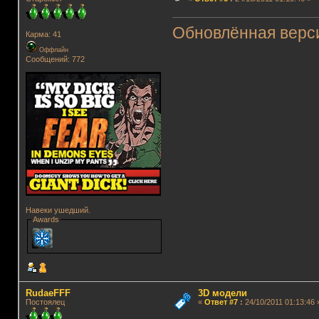
Обновлённая верс
Карма: 41
Оффлайн
Сообщений: 772
Навеки ушедший.
Awards
RudaeFFF
3D модели
Постоялец
«
Ответ #7
:
24/10/2011 01:13:46 