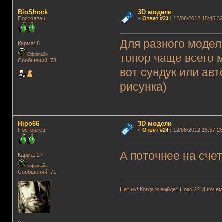
BioShock
3D модели
Постоялец
«
Ответ #23
:
12/06/2012 15:45:32
Для разного модел
Карма: 8
Оффлайн
топор чаще всего 
Сообщений: 78
вот сундук или авт
рисунка)
Hipo66
3D модели
Постоялец
«
Ответ #24
:
12/06/2012 15:57:28
А поточнее на счет
Карма: 27
Оффлайн
Сообщений: 71
Нет ну! Когда ж выйдет Нокс 2? И почем