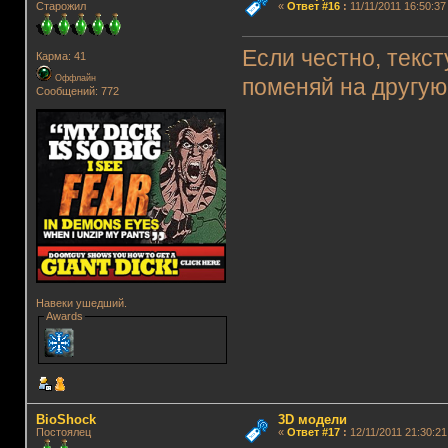
Старожил
«
Ответ #16
:
11/11/2011 16:50:37
Если честно, текст
Карма: 41
Оффлайн
поменяй на другую
Сообщений: 772
Навеки ушедший.
Awards
BioShock
3D модели
Постоялец
«
Ответ #17
:
12/11/2011 21:30:21