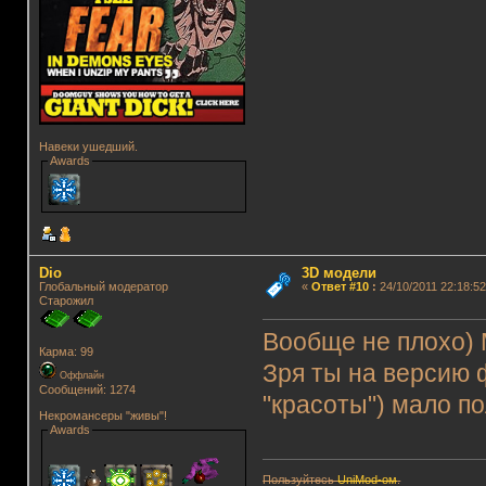
Навеки ушедший.
Awards
Dio
3D модели
Глобальный модератор
«
Ответ #10
:
24/10/2011 22:18:52
Старожил
Вообще не плохо) 
Карма: 99
Зря ты на версию 
Оффлайн
Сообщений: 1274
"красоты") мало по
Некромансеры "живы"!
Awards
Пользуйтесь
UniMod-ом
.