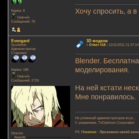
Хочу спросить, а 
Карма: 8
Оффлайн
Сообщений: 78
Evengard
3D модели
SysAdmin
«
Ответ #18
:
12/11/2011 21:37:14
Администратор
Старожил
Blender. Бесплатн
моделирования.
Карма: 186
Оффлайн
Сообщений: 2729
На ней кстати нес
Мне понравилось.
Не упоминай администраторов всуе...
С уважением, TriOptimum Corporation
PS:
Покаяние
-
Признание своей вин
Director
Awards