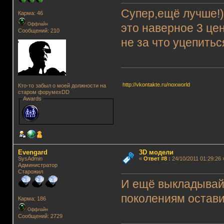
Супер,ещё лучше!)
Карма: 46
Оффлайн
это наверное 3 це
Сообщений: 210
не за что уцепитьс
http://vkontakte.ru/noxworld
Кто-то забыл о моей должности на
старом форумеxDD
Awards
Evengard
3D модели
SysAdmin
«
Ответ #8
:
24/10/2011 01:29:26 
Администратор
Старожил
И ещё выкладывай
поколениям остави
Карма: 186
Оффлайн
Сообщений: 2729