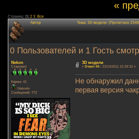
« пр
Страниц: [
1
]
2
3
Все
Автор
Тема: 3D модели (Прочитано 2548
0 Пользователей и 1 Гость смотр
Nekon
3D модели
Старожил
«
Ответ #0
:
23/10/2011 22:39:32 »
Не обнаружил данн
Карма: 41
первая версия чак
Оффлайн
Сообщений: 772