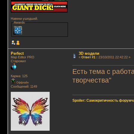
Навеки ушедший.
Awards
Perfect
3D модели
Map Editor PRO
«
Ответ #1
:
23/10/2011 22:42:22 »
Старожил
Есть тема с рабо
Карма: 125
творчества"
Оффлайн
Сообщений: 1149
Spoiler: Самокритичность форумч