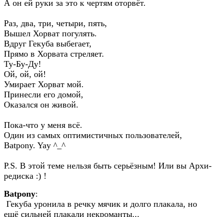
А он ей руки за это к чертям оторвёт.
Раз, два, три, четыри, пять,
Вышел Хорват погулять.
Вдруг Гекуба выбегает,
Прямо в Хорвата стреляет.
Ту-Бу-Ду!
Ой, ой, ой!
Умирает Хорват мой.
Принесли его домой,
Оказался он живой.
Пока-что у меня всё.
Один из самых оптимистичных пользователей,
Batpony. Yay ^_^
P.S. В этой теме нельзя быть серьёзным! Или вы Архи-
редиска :) !
Batpony
:
Гекуба уронила в речку мячик и долго плакала, но
ещё сильней плакали некроманты...