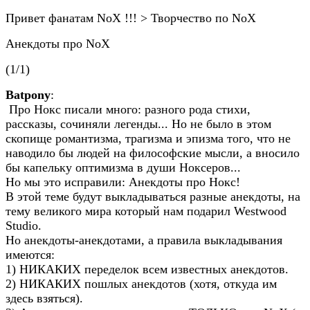
Привет фанатам NoX !!! > Творчество по NoX
Анекдоты про NoX
(1/1)
Batpony
:
Про Нокс писали много: разного рода стихи,
рассказы, сочиняли легенды... Но не было в этом
скопище романтизма, трагизма и эпизма того, что не
наводило бы людей на философские мысли, а вносило
бы капельку оптимизма в души Ноксеров...
Но мы это исправили: Анекдоты про Нокс!
В этой теме будут выкладываться разные анекдоты, на
тему великого мира который нам подарил Westwood
Studio.
Но анекдоты-анекдотами, а правила выкладывания
имеются:
1) НИКАКИХ переделок всем известных анекдотов.
2) НИКАКИХ пошлых анекдотов (хотя, откуда им
здесь взяться).