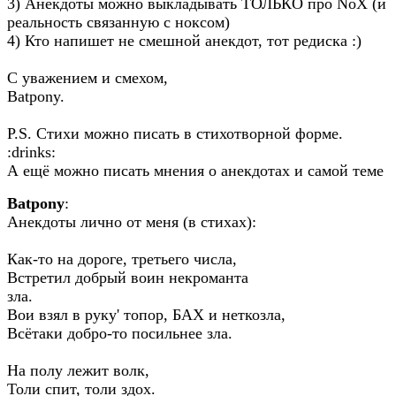
3) Анекдоты можно выкладывать ТОЛЬКО про NoX (и
реальность связанную с ноксом)
4) Кто напишет не смешной анекдот, тот редиска :)
С уважением и смехом,
Batpony.
P.S. Стихи можно писать в стихотворной форме.
:drinks:
А ещё можно писать мнения о анекдотах и самой теме
Batpony
:
Анекдоты лично от меня (в стихах):
Как-то на дороге, третьего числа,
Встретил добрый воин некроманта
зла.
Вои взял в руку' топор, БАХ и неткозла,
Всётаки добро-то посильнее зла.
На полу лежит волк,
Толи спит, толи здох.