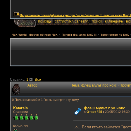
Переключить спецэффекты курсора (не работает на IE версий ниже 8ой) / Togg
ПОМОЩЬ
СТАТИСТИКА СЕРВЕРА
ПОИСК
КАЛЕНДАРЬ
ВО
НАЧАЛО
NoX World - форум об игре NoX
>
Привет фанатам NoX !!!
>
Творчество по NoX
Страниц:
1
[
2
]
Все
Автор
Тема: флеш мульт про нокс (Прочи
0 Пользователей и 1 Гость смотрят эту тему.
Katarsis
флеш мульт про нокс
Старожил
«
Ответ #25
:
20/05/2012 16:30:
Карма: 99
LoL. Если кто-то займется "дос