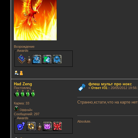
Возрождение
Awards
Had Zeng
флеш мульт про нокс
Постоялец
«
Ответ #31
:
20/05/2012 19:56:
Странно,кстати,что на карте не
Карма: 33
Оффлайн
Сообщений: 297
Awards
Absolute.