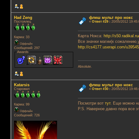
Had Zeng
флеш мульт про нокс
Постоялец
«
Ответ #29
:
20/05/2012 19:45:
Карта Нокса:
http://s50.radikal.
Карма: 33
Все значки магии(к сожалению,у
Оффлайн
http://cs4177.userapi.com/u3954
Сообщений: 297
Awards
Absolute.
Katarsis
флеш мульт про нокс
Старожил
«
Ответ #30
:
20/05/2012 19:46:
Посмотри вот
тут
. Еще можно н
Карма: 99
P.S. Наверное давно пора все э
Оффлайн
Сообщений: 726