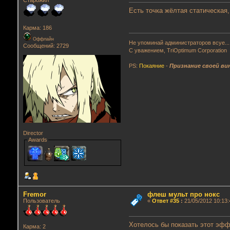
Старожил
Есть точка жёлтая статическая,
Карма: 186
Оффлайн
Не упоминай администраторов всуе...
Сообщений: 2729
С уважением, TriOptimum Corporation
PS:
Покаяние
-
Признание своей ви
Director
Awards
Fremor
флеш мульт про нокс
Пользователь
«
Ответ #35
:
21/05/2012 10:13:
Хотелось бы показать этот эфф
Карма: 2