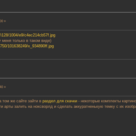
00 »
ru/i128/1004/e9/c4ec214cb57f.jpg
 меня только в таком виде)
5750/101638249/x_934890ff.jpg
40 »
а том же сайте зайти в
раздел для скачки
- некоторые комплекты картин
ти арты залить на ноксворлд и сделать аккуратненькую темку с их изобр