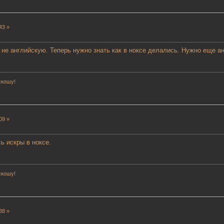
43 »
 не английскую. Теперь нужно знать как в ноксе делались. Нужно еще а
скошу!
09 »
ь искры в ноксе.
скошу!
38 »