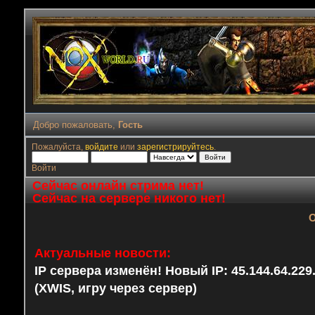
Добро пожаловать,
Гость
Пожалуйста,
войдите
или
зарегистрируйтесь
.
Войти
Сейчас онлайн стрима нет!
Сейчас на сервере никого нет!
О
Актуальные новости:
IP сервера изменён! Новый IP: 45.144.64.22
(XWIS, игру через сервер)