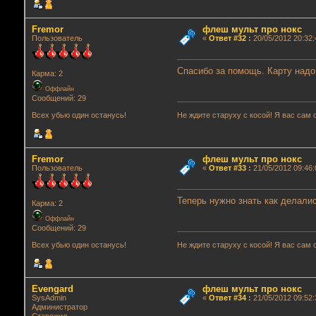
Fremor
флеш мульт про нокс
Пользователь
«
Ответ #32
:
20/05/2012 20:32:
Спасибо за помощь. Карту надо
Карма: 2
Оффлайн
Сообщений: 29
Не ждите старуху с косой! Я вас сам 
Всех убью один останусь!
Fremor
флеш мульт про нокс
Пользователь
«
Ответ #33
:
21/05/2012 09:46:
Теперь нужно знать как делалис
Карма: 2
Оффлайн
Сообщений: 29
Не ждите старуху с косой! Я вас сам 
Всех убью один останусь!
Evengard
флеш мульт про нокс
SysAdmin
«
Ответ #34
:
21/05/2012 09:52:
Администратор