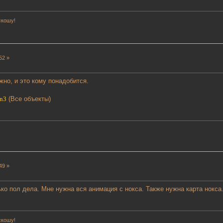
скошу!
52 »
жно, и это кому понадобится.
kn3
(Все объекты)
49 »
ко пол дела. Мне нужна вся анимация с нокса. Также нужна карта нокса.
скошу!