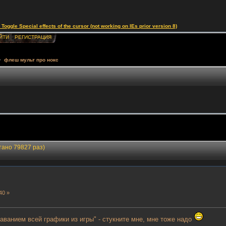
le Special effects of the cursor (not working on IEs prior version 8)
ЙТИ
РЕГИСТРАЦИЯ
>
флеш мульт про нокс
тано 79827 раз)
40 »
таванием всей графики из игры" - стукните мне, мне тоже надо