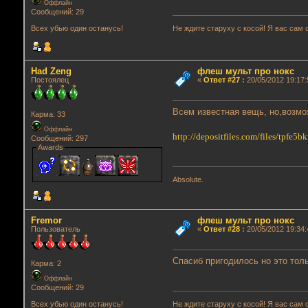
Оффлайн
Сообщений: 29
Не ждите старуху с косой! Я вас сам 
Всех убью один останусь!
Had Zeng
флеш мульт про нокс
Постоялец
«
Ответ #27
:
20/05/2012 19:17:
Всем известная вещь, но,возмо
Карма: 33
Оффлайн
http://depositfiles.com/files/tpfe5b
Сообщений: 297
Awards
Absolute.
Fremor
флеш мульт про нокс
Пользователь
«
Ответ #28
:
20/05/2012 19:34:
Спасиб пригодилось но это толь
Карма: 2
Оффлайн
Сообщений: 29
Не ждите старуху с косой! Я вас сам 
Всех убью один останусь!