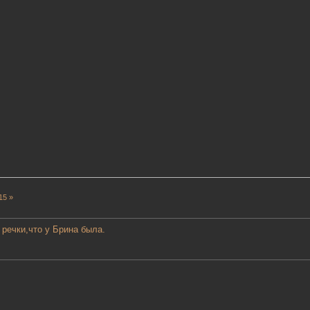
15 »
т речки,что у Брина была.