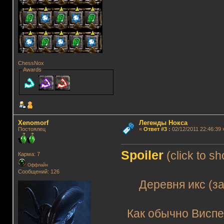
ChessNox
Awards
Xenomorf
Легенды Нокса
Постоялец
«
Ответ #3
:
02/12/2011 22:46:39 
Spoiler
(click to s
Карма: 7
Оффлайн
Сообщений: 126
Деревня икс (за 
Как обычно Виспер