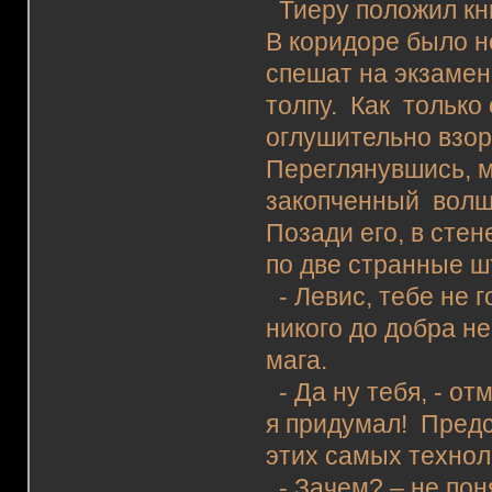
Тиеру положил кни
В коридоре было н
спешат на экзамен
толпу. Как только 
оглушительно взор
Переглянувшись, м
закопченный волше
Позади его, в сте
по две странные ш
- Левис, тебе не 
никого до добра н
мага.
- Да ну тебя, - от
я придумал! Пред
этих самых технол
- Зачем? – не пон