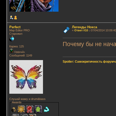
Perfect
Легенды Нокса
Map Editor PRO
«
Ответ #10
:
07/04/2014 10:09:40
Старожил
Почему бы не нача
Карма: 125
Оффлайн
Сообщений: 1149
Spoiler: Самокритичность форумч
Слушай маму и drum&bass
Awards