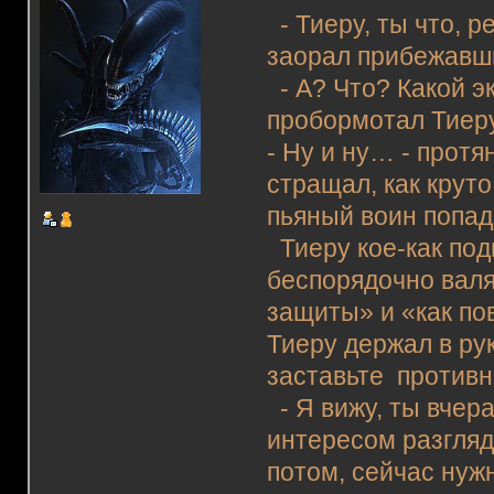
- Тиеру, ты что, 
заорал прибежавши
- А? Что? Какой э
пробормотал Тиеру
- Ну и ну… - протя
стращал, как круто
пьяный воин попад
Тиеру кое-как под
беспорядочно валя
защиты» и «как по
Тиеру держал в рук
заставьте противн
- Я вижу, ты вчера
интересом разгляд
потом, сейчас нуж