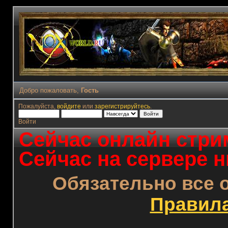
Добро пожаловать,
Гость
Пожалуйста,
войдите
или
зарегистрируйтесь
.
Войти
Сейчас онлайн стрим
Сейчас на сервере н
Обязательно все 
Правил