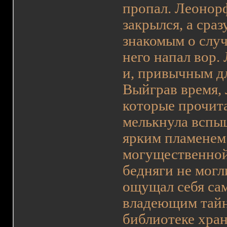
пропал. Леонорф
закрылся, а сра
знакомым о слу
него напал вор.
и, привычным дл
Выйграв время,
которые прочит
мелькнула вспыш
ярким пламенем
могущественной
бедняги не могл
ощущал себя са
владеющим тайн
библиотеке хран