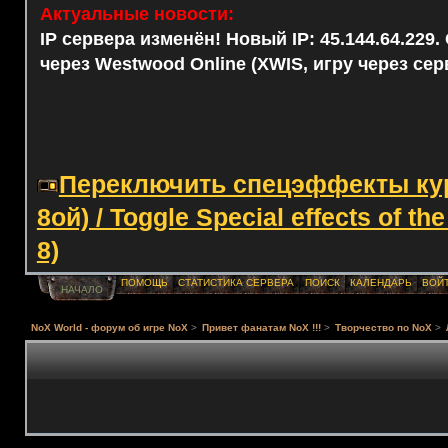
Актуальные новости:
IP сервера изменён! Новый IP: 45.144.64.229
через Westwood Online (XWIS, игру через сер
Переключить спецэффекты курс
8ой) / Toggle Special effects of th
8)
ПОМОЩЬ
СТАТИСТИКА СЕРВЕРА
ПОИСК
КАЛЕНДАРЬ
ВОЙ
НАЧАЛО
NoX World - форум об игре NoX
>
Привет фанатам NoX !!!
>
Творчество по NoX
>