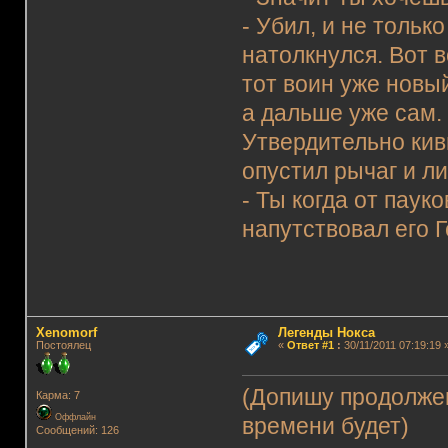
- Убил, и не тольк
натолкнулся. Вот в
тот воин уже новы
а дальше уже сам.
Утвердительно кив
опустил рычаг и л
- Ты когда от паук
напутствовал его Г
Xenomorf
Легенды Нокса
Постоялец
«
Ответ #1
:
30/11/2011 07:19:19 
(Допишу продолжен
Карма: 7
Оффлайн
времени будет)
Сообщений: 126