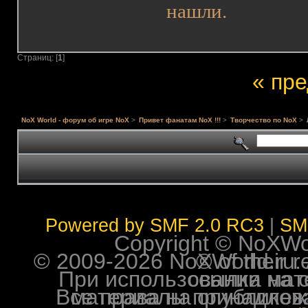
нашли.
Страниц: [
1
]
« пр
NoX World - форум об игре NoX
>
Привет фанатам NoX !!!
>
Творчество по NoX
>
Powered by SMF 2.0 RC3
|
SM
Copyright © NoXWorl
© 2009-2026 NoXWorld.ru. All image
При использовании материалов ф
Все права на опубликованные на форуме NoXW