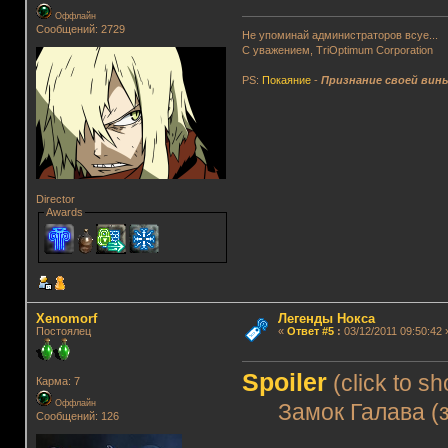
Оффлайн
Сообщений: 2729
Не упоминай администраторов всуе...
С уважением, TriOptimum Corporation
PS:
Покаяние
-
Признание своей вин
Director
Awards
Xenomorf
Легенды Нокса
Постоялец
«
Ответ #5
:
03/12/2011 09:50:42 
Spoiler
(click to s
Карма: 7
Оффлайн
Замок Галава (за
Сообщений: 126