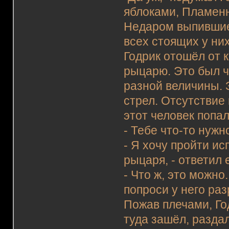
яблоками, Пламен
Недаром выпившие 
всех стоящих у них
Годрик отошёл от 
рыцарю. Это был ч
разной величины. 
стрел. Отсутствие 
этот человек попа
- Тебе что-то нужн
- Я хочу пройти и
рыцаря, - ответил 
- Что ж, это можно
попроси у него ра
Пожав плечами, Го
туда зашёл, разда