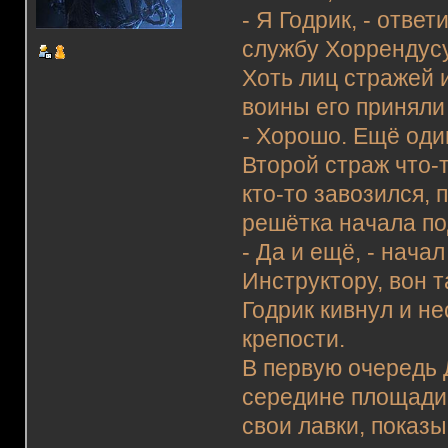
- Я Годрик, - отве
службу Хоррендус
Хоть лиц стражей и
воины его приняли
- Хорошо. Ещё оди
Второй страж что-
кто-то завозился,
решётка начала по
- Да и ещё, - нача
Инструктору, вон т
Годрик кивнул и н
крепости.
В первую очередь
середине площади.
свои лавки, показ