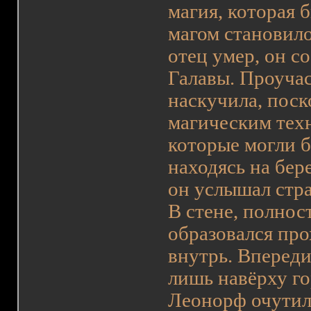
магия, которая 
магом становилос
отец умер, он с
Галавы. Проучас
наскучила, поск
магическим техн
которые могли б
находясь на бер
он услышал стра
В стене, полнос
образовался пр
внутрь. Впереди
лишь навёрху го
Леонорф очутил