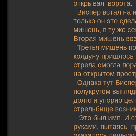
открывая ворота. 
Виспер встал на н
только он это сдел
мишень, в ту же с
Вторая мишень воз
Третья мишень поя
колдуну пришлось 
стрела смогла по
на открытом прост
Однако тут Виспе
полукругом выгля
долго и упорно цел
стрельбище возник
Это был имп. И ст
руками, пытаясь п
оказалось лишним.