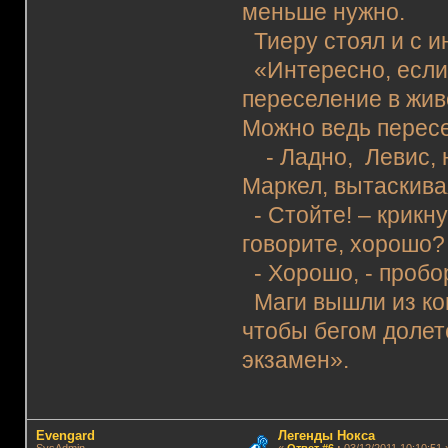
меньше нужно.
Тиеру стоял и с и
«Интересно, если
переселение в жив
Можно ведь пересе
- Ладно, Левис, н
Маркел, вытаскива
- Стойте! – крикну
говорите, хорошо?
- Хорошо, - пробо
Маги вышли из ком
чтобы бегом долет
экзамен».
Evengard
Легенды Нокса
SysAdmin
«
Ответ #6
:
03/12/2011 10:10:51 