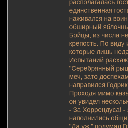
располагалась гос
единственная гост
наживался на воин
обширный яблочны
Бойцы, из числа 
крепость. По виду 
которые лишь неда
Испытаний расхаж
"Серебрянный рыца
меч, зато доспеха
направился Годрик
Проходя мимо каза
он увидел несколь
- За Хоррендуса! -
наполнились общи
"Да уж," подумал 