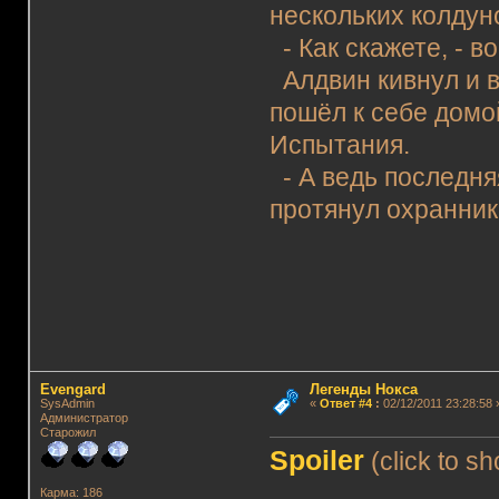
нескольких колдун
- Как скажете, - в
Алдвин кивнул и в
пошёл к себе домо
Испытания.
- А ведь последняя
протянул охранник
Evengard
Легенды Нокса
SysAdmin
«
Ответ #4
:
02/12/2011 23:28:58 
Администратор
Старожил
Spoiler
(click to s
Карма: 186