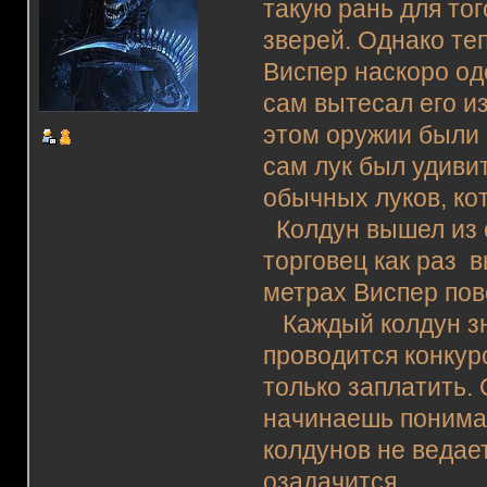
такую рань для то
зверей. Однако те
Виспер наскоро од
сам вытесал его из
этом оружии были 
сам лук был удиви
обычных луков, ко
Колдун вышел из с
торговец как раз 
метрах Виспер пов
Каждый колдун зна
проводится конкур
только заплатить. 
начинаешь понимат
колдунов не ведае
озадачится…