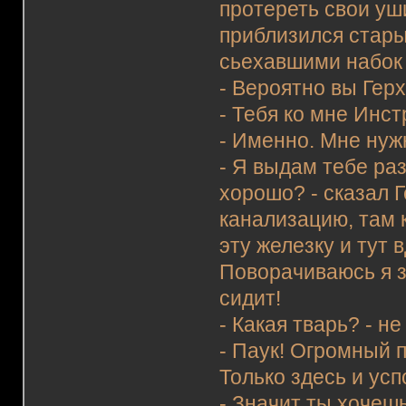
протереть свои уш
приблизился стары
сьехавшими набок
- Вероятно вы Герх
- Тебя ко мне Инст
- Именно. Мне нуж
- Я выдам тебе ра
хорошо? - сказал Г
канализацию, там 
эту железку и тут 
Поворачиваюсь я з
сидит!
- Какая тварь? - не
- Паук! Огромный п
Только здесь и усп
- Значит ты хочешь