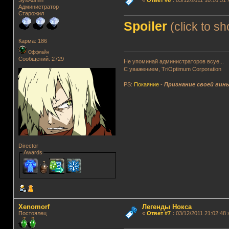
Администратор
Старожил
Spoiler
(click to s
Карма: 186
Оффлайн
Сообщений: 2729
Не упоминай администраторов всуе...
С уважением, TriOptimum Corporation
PS:
Покаяние
-
Признание своей вин
Director
Awards
Xenomorf
Легенды Нокса
Постоялец
«
Ответ #7
:
03/12/2011 21:02:48 