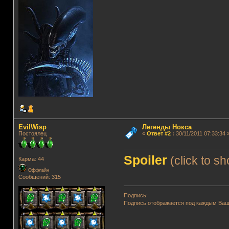
EvilWisp
Легенды Нокса
Постоялец
«
Ответ #2
:
30/11/2011 07:33:34 
Spoiler
(click to s
Карма: 44
Оффлайн
Сообщений: 315
Подпись:
Подпись отображается под каждым Ва