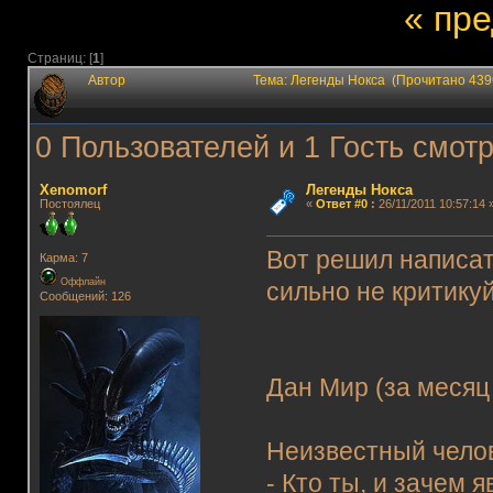
« пр
Страниц: [
1
]
Автор
Тема: Легенды Нокса (Прочитано 439
0 Пользователей и 1 Гость смотр
Xenomorf
Легенды Нокса
Постоялец
«
Ответ #0
:
26/11/2011 10:57:14 
Вот решил написать
Карма: 7
Оффлайн
сильно не критикуй
Сообщений: 126
Дан Мир (за месяц
Неизвестный челов
- Кто ты, и зачем 