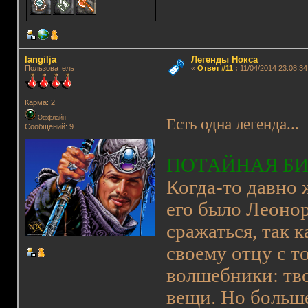
langilja
Легенды Нокса
Пользователь
«
Ответ #11
:
11/04/2014 23:08:34
Карма: 2
Оффлайн
Есть одна легенда...
Сообщений: 9
ПОТАЙНАЯ Б
Когда-то давно 
его было Леонор
сражаться, так 
своему отцу с
т
волшебники: тво
вещи. Но больше