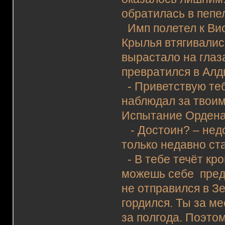
обратилась в пепе
Имп полетел к Вис
Крылья втягивалис
вырастало на глаз
превратился в Алд
- Приветствую теб
наблюдал за твоим
Испытание Ордена
- Достоин? – недо
только недавно с
- В тебе течёт кр
можешь себе предс
не отправился в З
гордился. Ты за м
за полгода. Поэто