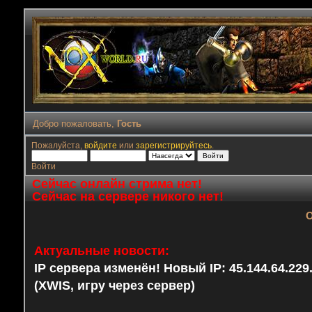
Добро пожаловать,
Гость
Пожалуйста,
войдите
или
зарегистрируйтесь
.
Войти
Сейчас онлайн стрима нет!
Сейчас на сервере никого нет!
О
Актуальные новости:
IP сервера изменён! Новый IP: 45.144.64.22
(XWIS, игру через сервер)