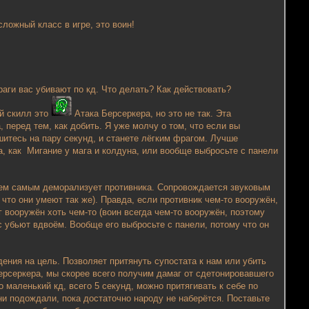
ложный класс в игре, это воин!
раги вас убивают по кд. Что делать? Как действовать?
ой скилл это
Атака Берсеркера, но это не так. Эта
, перед тем, как добить. Я уже молчу о том, что если вы
ушитесь на пару секунд, и станете лёгким фрагом. Лучше
а, как Мигание у мага и колдуна, или вообще выбросьте с панели
 тем самым деморализует противника. Сопровождается звуковым
что они умеют так же). Правда, если противник чем-то вооружён,
г вооружён хоть чем-то (воин всегда чем-то вооружён, поэтому
ас убьют вдвоём. Вообще его выбросьте с панели, потому что он
дения на цель. Позволяет притянуть супостата к нам или убить
ерсеркера, мы скорее всего получим дамаг от сдетонировавшего
 маленький кд, всего 5 секунд, можно притягивать к себе по
они подождали, пока достаточно народу не наберётся. Поставьте