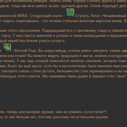
и для мгновенной реакции. Можно очень хорошо стилить фраги в замесе 
аров, тогда как всю работу за вас сделали другие. Очень подходит для 
к воинской ИМБЕ. Следующий скилл -
Ступать Легко. Незаменимый 
т ходить скрючившись - это особая стильная визитная карточка воина. В
шим стелс-персонажем. Подкрадываетесь к противнику сзади и убиваете
 горлу. У него масса кирпичей в штанах и тонны возмущения и недоумен
тарый еврей без боязни упасть-утонуть.
ие
- Волчий Глаз. Вы когда-нибудь хотели уметь смотреть сквозь
од
ическом плане! Вы можете видеть крадущихся магов, воинов и колдунов
м позже). У нас над головой появляется зелёное свечение, которое тоже
ми. Было бы ещё круче, если бы в мультиплеере были женские персонажи
 смотрите сквозь стены (кстати, большинство стен экранированы и вы ни
 помощью этого скилла. Мы называем такие дырки в экранах стен "окна" 
и, теперь рассмотрим оружие, чем же убивать супостатов??
ку от неё больше нет, поэтому расскажу об остальном оружии.