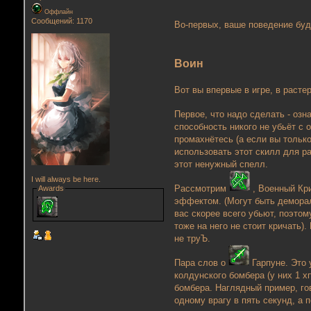
Оффлайн
Сообщений: 1170
Во-первых, ваше поведение буд
Воин
Вот вы впервые в игре, в расте
Первое, что надо сделать - озн
способность никого не убьёт с 
промахнётесь (а если вы только
использовать этот скилл для ра
этот ненужный спелл.
I will always be here.
Рассмотрим
, Военный Кри
Awards
эффектом. (Могут быть деморал
вас скорее всего убьют, поэтом
тоже на него не стоит кричать)
не труЪ.
Пара слов о
Гарпуне. Это 
колдунского бомбера (у них 1 
бомбера. Наглядный пример, гов
одному врагу в пять секунд, а 