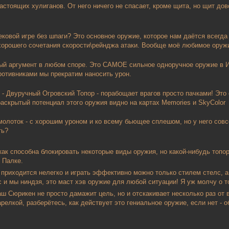
стоящих хулиганов. От него ничего не спасает, кроме щита, но щит дов
ковой игре без шпаги? Это основное оружие, которое нам даётся всегда 
 хорошего сочетания скорости\рейнджа атаки. Вообще моё любимое оружи
ый аргумент в любом споре. Это САМОЕ сильное одноручное оружие в ИГ
отивниками мы прекратим наносить урон.
- Двуручный Огровский Топор - порабощает врагов просто пачками! Это с
скрытый потенциал этого оружия видно на картах Memories и SkyColor
молоток - с хорошим уроном и ко всему бьющее сплешом, но у него совс
ть?
ак способна блокировать некоторые виды оружия, но какой-нибудь топор
 Палке.
 приходится нелегко и играть эффективно можно только стилем стелс, а
с и мы ниндзя, это маст хэв оружие для любой ситуации! Я уж молчу о т
аш Сюрикен не просто дамажит цель, но и отскакивает несколько раз от 
релкой, разберётесь, как действует это гениальное оружие, если нет -