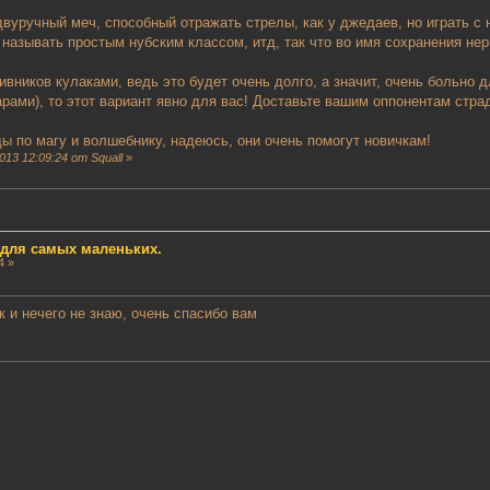
двуручный меч, способный отражать стрелы, как у джедаев, но играть с 
 называть простым нубским классом, итд, так что во имя сохранения не
вников кулаками, ведь это будет очень долго, а значит, очень больно 
арами), то этот вариант явно для вас! Доставьте вашим оппонентам стра
 по магу и волшебнику, надеюсь, они очень помогут новичкам!
13 12:09:24 от Squall
»
д для самых маленьких.
4 »
к и нечего не знаю, очень спасибо вам