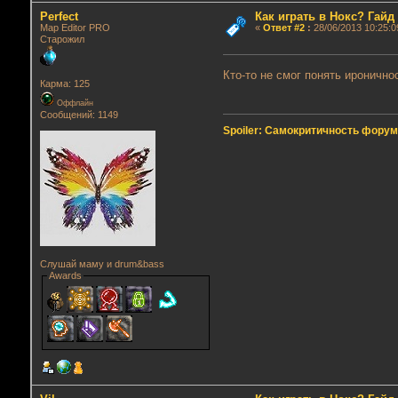
Perfect
Как играть в Нокс? Гай
Map Editor PRO
«
Ответ #2
:
28/06/2013 10:25:0
Старожил
Кто-то не смог понять иронично
Карма: 125
Оффлайн
Сообщений: 1149
Spoiler: Самокритичность фору
Слушай маму и drum&bass
Awards