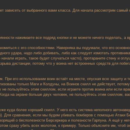
ет зависеть от выбранного вами класса. Для начала рассмотрим самый с
рянности нажимаете все подряд кнопки и не можете ничего поделать, а в
акомиться с его способностями. Наверняка вы подумали, что его основн
одного удара, надо либо добивать, либо как следует измотать противника
 начали играть, такое будет случаться часто), протараните стену и огл
зрыва дистанции, потому что у воина нет встроенных средств для побег
к. При его использовании воин встаёт на месте, опуская всю защиту и
изованы только Маги и Колдуны, на Воинов скилл не действует, потому 
у не пользуйтесь этим скиллом, если играете против воина или если вра
. Когда на экране больше двух человек, не пользуйтесь этим скиллом, в
уже куда более хороший скилл. У него есть система неполного автонаве
хп). Для сравнения, если мы будем убивать бомберов с помощью Атаки Б
орящий о бесполезности Берсеркера и полезности Гарпуна. А ещё у него
потом сразу убить всех молотом, к примеру. Только объясните им, чтоб 