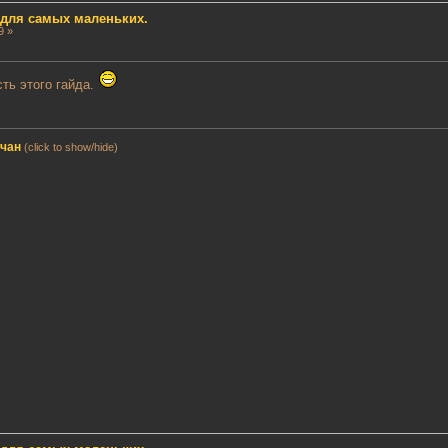
д для самых маленьких.
9 »
сть этого гайда.
мчан
(click to show/hide)