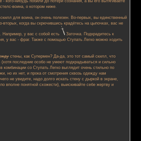
- кого-нибудь побили до потери сознания, а вы его вытягиваете
стелс-воина, о котором ниже.
скилл для воина, он очень полезен. Во-первых, вы единственный
о-вторых, когда вы скрючившись крадётесь на цыпочках, вас не
. Например, у вас с собой есть
Заточка. Подкрадитесь к
ия, у вас - фраг. Также с помощью Ступать Легко можно ходить
ежду
стены, как Супермен? Да-да, это тот самый скилл, что
 (хотя последние особо не умеют подкрадываться и сильно
 в комбинации со Ступать Легко выглядит очень стильно по
, но их нет, и прока от смотрения сквозь одежду нам
чего не увидите, надо долго искать стену с дыркой в экране,
по вполне понятной схожести), выискивайте себе жертву и