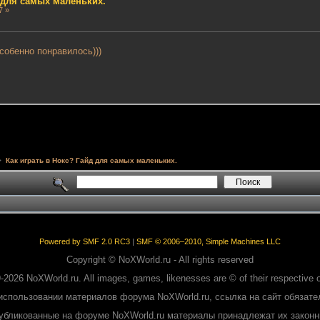
д для самых маленьких.
7 »
собенно понравилось)))
>
Как играть в Нокс? Гайд для самых маленьких.
Powered by SMF 2.0 RC3
|
SMF © 2006–2010, Simple Machines LLC
Copyright © NoXWorld.ru - All rights reserved
-2026 NoXWorld.ru. All images, games, likenesses are © of their respective 
использовании материалов форума NoXWorld.ru, ссылка на сайт обязате
публикованные на форуме NoXWorld.ru материалы принадлежат их закон