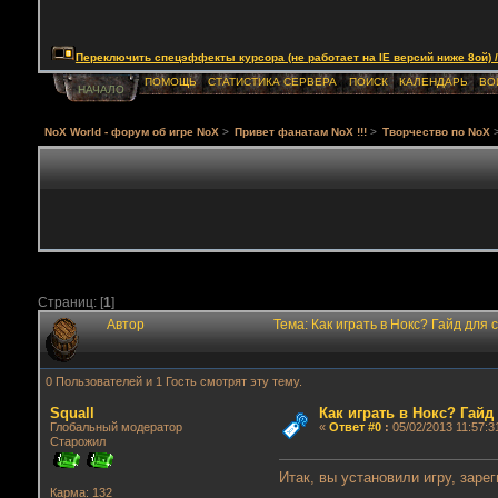
Переключить спецэффекты курсора (не работает на IE версий ниже 8ой) / Togg
ПОМОЩЬ
СТАТИСТИКА СЕРВЕРА
ПОИСК
КАЛЕНДАРЬ
ВО
НАЧАЛО
NoX World - форум об игре NoX
>
Привет фанатам NoX !!!
>
Творчество по NoX
Страниц: [
1
]
Автор
Тема: Как играть в Нокс? Гайд для
0 Пользователей и 1 Гость смотрят эту тему.
Squall
Как играть в Нокс? Гай
Глобальный модератор
«
Ответ #0
:
05/02/2013 11:57:3
Старожил
Итак, вы установили игру, заре
Карма: 132