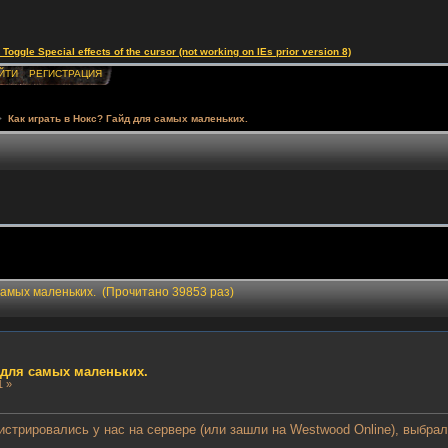
le Special effects of the cursor (not working on IEs prior version 8)
ЙТИ
РЕГИСТРАЦИЯ
>
Как играть в Нокс? Гайд для самых маленьких.
 самых маленьких. (Прочитано 39853 раз)
д для самых маленьких.
1 »
гистрировались у нас на сервере (или зашли на Westwood Online), выбра