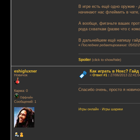
В игре есть ещё одно оружие - 
начинают нас флеймить в чате,
А вообще, фигачьте ваших проти
рода схваткам (разве что с ком
В дальнейшем ещё напишу гайды
«
Последнее редактирование: 05/02/20
Spoiler
(click to show/hide)
eshigluxner
Как играть в Нокс? Гай
Новичок
«
Ответ #1
:
27/06/2013 22:41:0
Спасибо очень, просто я новичо
Карма: 0
Оффлайн
Сообщений: 1
Игры онлайн
-
Игры шарики