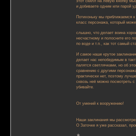
этот скилл на левую кнопку мыш
и добиваете одним или парой уд
Потихоньку мы приближаемся 
класс персонажа, который може
слышно, что делает воина хоро
несчастному и полосните его по
по воде и т.п., как тот самый с
И самое наше крутое заклинан
делает нас непобедимым в такт
палятся светлячками, но об это
сравнению с другими персонажа
практически нет, поэтому лучше
сквозь неё можно посмотреть с
убивайте.
От умений к вооружению!
Наши заклинания мы рассмотрел
О Заточке я уже рассказал, про