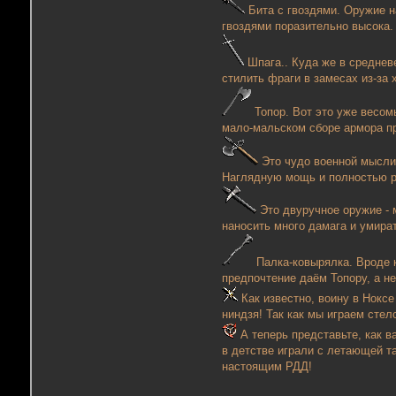
Бита с гвоздями. Оружие на
гвоздями поразительно высока.
Шпага.. Куда же в средневе
стилить фраги в замесах из-за
Топор. Вот это уже весом
мало-мальском сборе армора пр
Это чудо военной мысли 
Наглядную мощь и полностью ра
Это двуручное оружие - 
наносить много дамага и умира
Палка-ковырялка. Вроде к
предпочтение даём Топору, а не
Как известно, воину в Ноксе
ниндзя! Так как мы играем стел
А теперь представьте, как в
в детстве играли с летающей та
настоящим РДД!