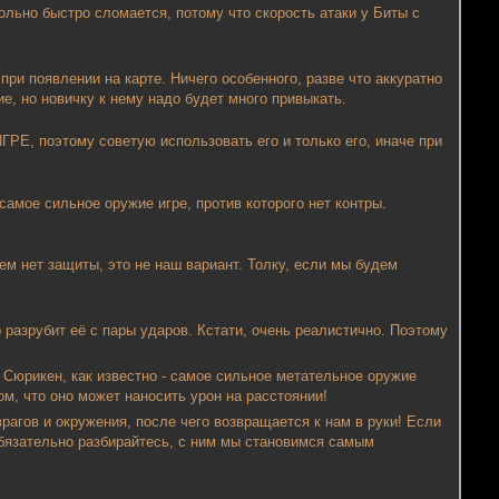
ольно быстро сломается, потому что скорость атаки у Биты с
при появлении на карте. Ничего особенного, разве что аккуратно
е, но новичку к нему надо будет много привыкать.
РЕ, поэтому советую использовать его и только его, иначе при
амое сильное оружие игре, против которого нет контры.
ем нет защиты, это не наш вариант. Толку, если мы будем
 разрубит её с пары ударов. Кстати, очень реалистично. Поэтому
 Сюрикен, как известно - самое сильное метательное оружие
ом, что оно может наносить урон на расстоянии!
врагов и окружения, после чего возвращается к нам в руки! Если
 обязательно разбирайтесь, с ним мы становимся самым