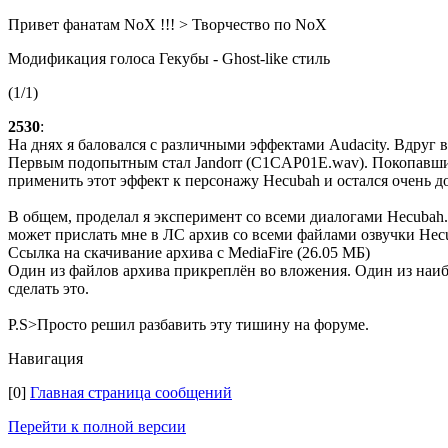
Привет фанатам NoX !!! > Творчество по NoX
Модификация голоса Гекубы - Ghost-like стиль
(1/1)
2530
:
На днях я баловался с различными эффектами Audacity. Вдруг 
Первым подопытным стал Jandorr (С1CAP01E.wav). Покопавшись 
применить этот эффект к персонажу Hecubah и остался очень до
В общем, проделал я эксперимент со всеми диалогами Hecubah. 
может прислать мне в ЛС архив со всеми файлами озвучки H
Ссылка на скачивание архива с MediaFire (26.05 МБ)
Один из файлов архива прикреплён во вложения. Один из наиб
сделать это.
P.S>Просто решил разбавить эту тишину на форуме.
Навигация
[0]
Главная страница сообщений
Перейти к полной версии