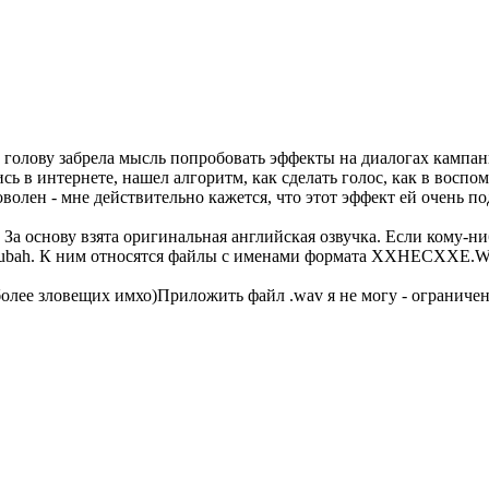
в голову забрела мысль попробовать эффекты на диалогах кампа
в интернете, нашел алгоритм, как сделать голос, как в воспоми
волен - мне действительно кажется, что этот эффект ей очень п
За основу взята оригинальная английская озвучка. Если кому-ниб
ecubah. К ним относятся файлы с именами формата XXHECXXE.
олее зловещих имхо)Приложить файл .wav я не могу - ограниче