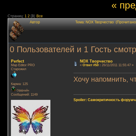
« пр
Страниц:
1
2
[
3
]
Все
Автор
Тема: NOX Творчество (Прочитано
0 Пользователей и 1 Гость смотр
Perfect
NOX Творчество
Map Editor PRO
«
Ответ #50
:
26/11/2011 11:55:47 »
Старожил
Хочу напомнить, ч
Карма: 125
Оффлайн
Сообщений: 1149
Spoiler: Самокритичность форумч