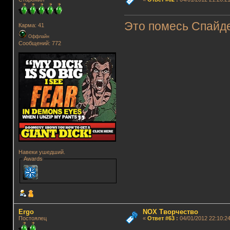
Это помесь Спайде
Карма: 41
Оффлайн
Сообщений: 772
Навеки ушедший.
Awards
Ergo
NOX Творчество
Постоялец
«
Ответ #63
:
04/01/2012 22:10:24