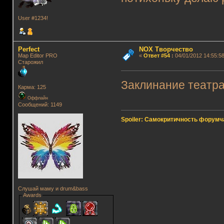
User #1234!
Perfect
NOX Творчество
Map Editor PRO
«
Ответ #54
:
04/01/2012 14:55:58
Старожил
Заклинание театра
Карма: 125
Оффлайн
Сообщений: 1149
Spoiler: Самокритичность форумч
Слушай маму и drum&bass
Awards