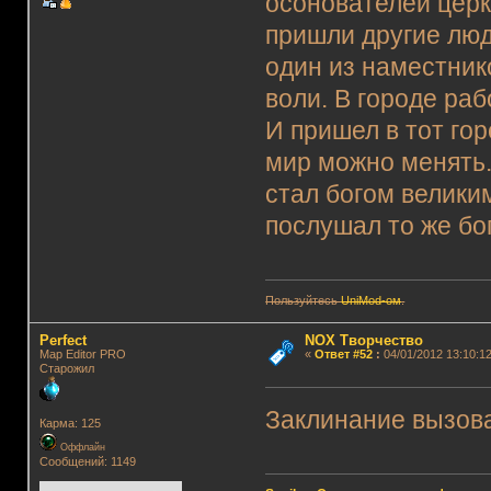
осонователей церк
пришли другие люди
один из наместник
воли. В городе ра
И пришел в тот гор
мир можно менять.
стал богом великим
послушал то же бог
Пользуйтесь
UniMod-ом
.
Perfect
NOX Творчество
Map Editor PRO
«
Ответ #52
:
04/01/2012 13:10:12
Старожил
Заклинание вызова
Карма: 125
Оффлайн
Сообщений: 1149