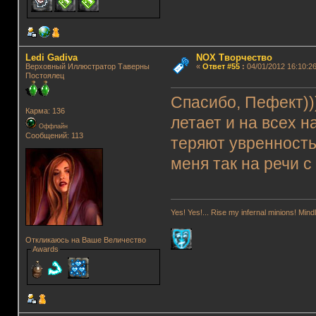
Ledi Gadiva
NOX Творчество
Верховный Иллюстратор Таверны
«
Ответ #55
:
04/01/2012 16:10:26
Постоялец
Спасибо, Пефект))
Карма: 136
летает и на всех 
Оффлайн
Сообщений: 113
теряют увренность 
меня так на речи 
Yes! Yes!... Rise my infernal minions! Mi
Откликаюсь на Ваше Величество
Awards