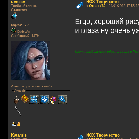
unseen
NOX Творчество
Тяжёлый клинок
«
Ответ #60
:
04/01/2012 17:55:12
Старожил
Ergo, хороший рис
Карма: 172
и глаза ну очень 
Оффлайн
Сообщений: 1379
Карта раздельного сбора мусора в Рос
А вы говорите, маг - имба
Awards
Katarsis
NOX Творчество