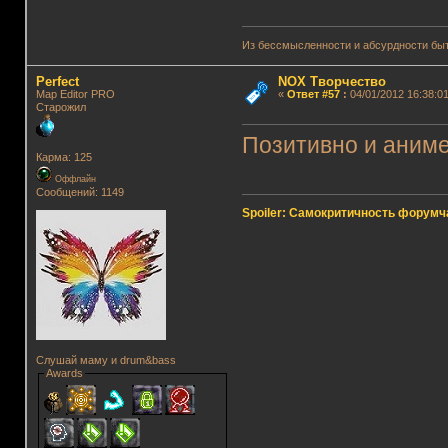
Из бессмысленности и абсурдности быт
Perfect
NOX Творчество
Map Editor PRO
«
Ответ #57
:
04/01/2012 16:38:01
Старожил
Позитивно и аним
Карма: 125
Оффлайн
Сообщений: 1149
Spoiler: Самокритичность форумч
Слушай маму и drum&bass
Awards