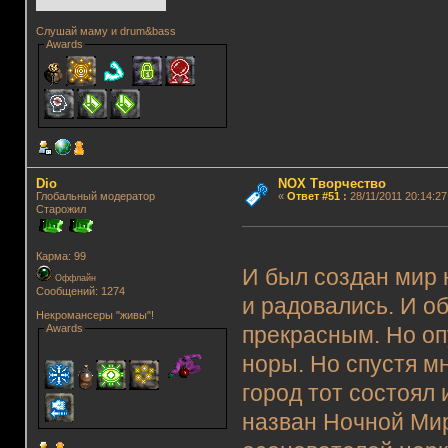
Слушай маму и drum&bass
Awards
Dio
NOX Творчество
Глобальный модератор
«
Ответ #51
:
28/11/2011 20:14:27
Старожил
Карма: 99
И был создан мир 
Оффлайн
Сообщений: 1274
и радовались. И об
Некромансеры "живы"!
Awards
прекрасным. Но оп
норы. Но спустя м
город тот состоял 
назван Ночной Мир