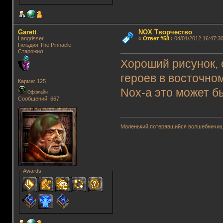
Garett
NOX Творчество
Langrisser
«
Ответ #58
:
04/01/2012 16:47:30
Гильдия The Pinnacle
Старожил
Хороший рисунок, 
героев в восточном
Карма: 125
Nox-а это может 
Оффлайн
Сообщений: 667
Маленький потерявшийся волшебничиш
Awards