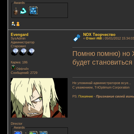
Awards
Evengard
NOX Творчество
SysAdmin
«
Ответ #68
:
05/01/2012 15:34:03
Администратор
Старожил
Помню помню) но Х
будет становиться
Карма: 186
Оффлайн
Сообщений: 2729
Не упоминай администраторов всуе...
С уважением, TriOptimum Corporation
PS:
Покаяние
-
Признание своей вин
Director
Awards