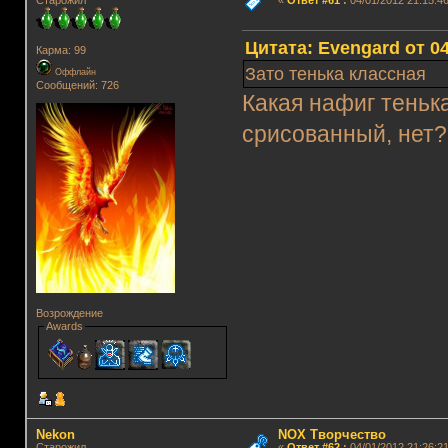
Старожил
«
Ответ #61
:
04/01/2012 21:15:46
Цитата: Evengard от 04
Карма: 99
Зато тенька классная
Оффлайн
Сообщений: 726
Какая нафиг теньк
срисованный, нет?
Возрождение
Awards
Nekon
NOX Творчество
Старожил
«
Ответ #62
:
04/01/2012 21:26:21