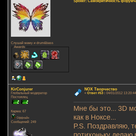
Spoiler: Самокритичность форумч
Слушай маму и drum&bass
Awards
KirConjurer
NOX Творчество
Глобальный модератор
«
Ответ #53
:
04/01/2012 13:20:44
Постоялец
Мне бы это... 3D 
Карма: 67
как в Ноксе...
Оффлайн
Сообщений: 249
P.S. Поздравляю, т
потихоньку делаю р