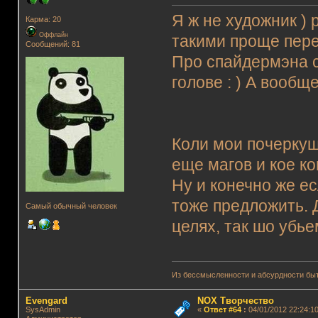
Я ж не художник ) 
Карма: 20
Оффлайн
такими проще пере
Сообщений: 81
Про спайдермэна с
голове : ) А вообщ
Коли мои почеркуш
еще магов и кое ког
Ну и конечно же ес
тоже предложить. 
Самый обычный человек
целях, так шо убье
Из бессмысленности и абсурдности быт
Evengard
NOX Творчество
SysAdmin
«
Ответ #64
:
04/01/2012 22:24:10