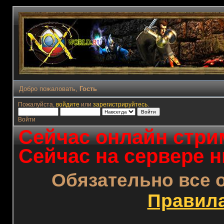
Добро пожаловать,
Гость
Пожалуйста,
войдите
или
зарегистрируйтесь
.
Войти
Сейчас онлайн стрим
Сейчас на сервере н
Обязательно все 
Правил