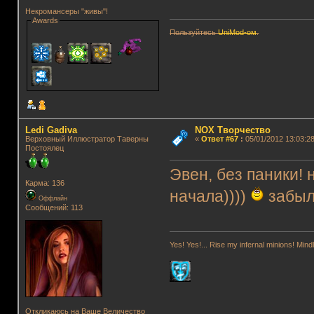
Некромансеры "живы"!
Awards
Пользуйтесь
UniMod-ом
.
Ledi Gadiva
NOX Творчество
Верховный Иллюстратор Таверны
«
Ответ #67
:
05/01/2012 13:03:28
Постоялец
Эвен, без паники! 
Карма: 136
начала))))
забыл
Оффлайн
Сообщений: 113
Yes! Yes!... Rise my infernal minions! Mi
Откликаюсь на Ваше Величество