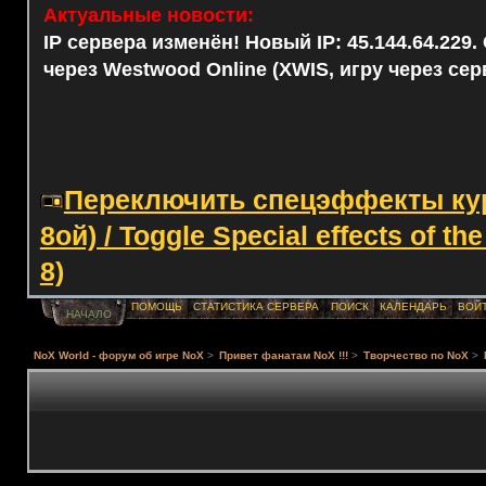
Актуальные новости:
IP сервера изменён! Новый IP: 45.144.64.229
через Westwood Online (XWIS, игру через сер
Переключить спецэффекты курс
8ой) / Toggle Special effects of th
8)
ПОМОЩЬ
СТАТИСТИКА СЕРВЕРА
ПОИСК
КАЛЕНДАРЬ
ВОЙ
НАЧАЛО
NoX World - форум об игре NoX
>
Привет фанатам NoX !!!
>
Творчество по NoX
>