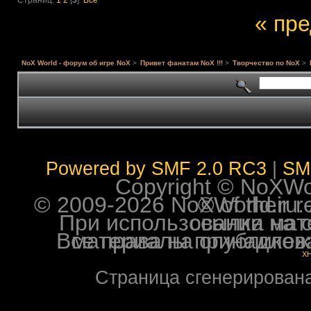
« пр
NoX World - форум об игре NoX
>
Привет фанатам NoX !!!
>
Творчество по NoX
>
Powered by SMF 2.0 RC3
|
SM
Copyright © NoXWorl
© 2009-2026 NoXWorld.ru. All image
При использовании материалов ф
Все права на опубликованные на форуме NoXW
X
Страница сгенерирована 