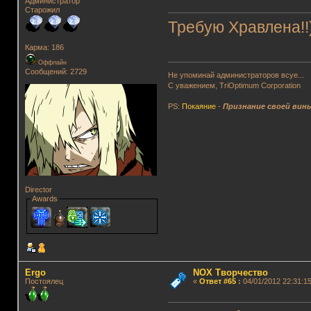
Администратор
Старожил
Требую Хравлена!!)
Карма: 186
Оффлайн
Сообщений: 2729
Не упоминай администраторов всуе...
С уважением, TriOptimum Corporation
PS:
Покаяние
-
Признание своей вин
Director
Awards
Ergo
NOX Творчество
Постоялец
«
Ответ #65
:
04/01/2012 22:31:15