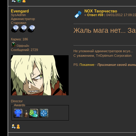
Evengard
NOX Творчество
SysAdmin
«
Ответ #59
:
04/01/2012 17:09:22
Администратор
Старожил
Жаль мага нет... З
Карма: 186
Оффлайн
Сообщений: 2729
Не упоминай администраторов всуе...
С уважением, TriOptimum Corporation
PS:
Покаяние
-
Признание своей вин
Director
Awards