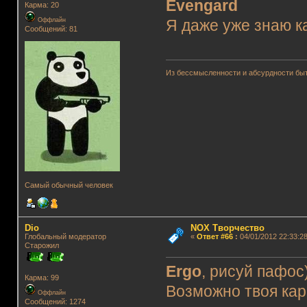
Evengard
Карма: 20
Оффлайн
Я даже уже знаю к
Сообщений: 81
Из бессмысленности и абсурдности быт
Самый обычный человек
Dio
NOX Творчество
Глобальный модератор
«
Ответ #66
:
04/01/2012 22:33:28
Старожил
Ergo
, рисуй пафос
Карма: 99
Возможно твоя кар
Оффлайн
Сообщений: 1274