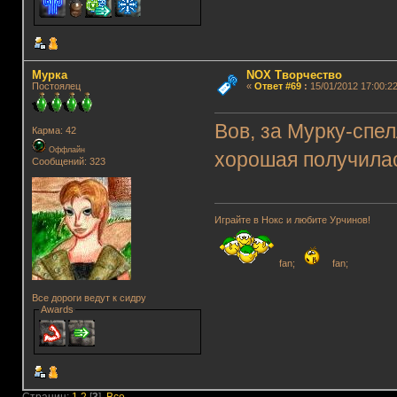
Мурка
NOX Творчество
Постоялец
«
Ответ #69
:
15/01/2012 17:00:22
Вов, за Мурку-спе
Карма: 42
Оффлайн
хорошая получил
Сообщений: 323
Играйте в Нокс и любите Урчинов!
fan;
fan;
Все дороги ведут к сидру
Awards
Страниц:
1
2
[
3
]
Все