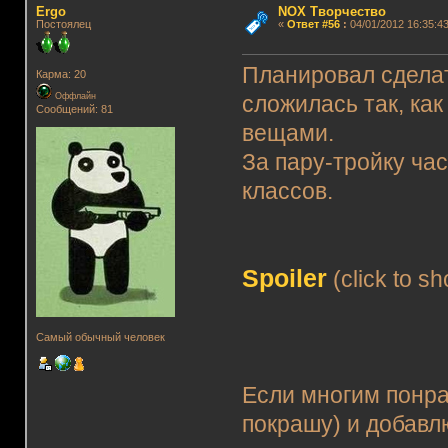
Ergo
NOX Творчество
Постоялец
«
Ответ #56
:
04/01/2012 16:35:43
Планировал сделат
Карма: 20
Оффлайн
сложилась так, ка
Сообщений: 81
вещами.
За пару-тройку ча
классов.
Spoiler
(click to s
Самый обычный человек
Если многим понра
покрашу) и добавл