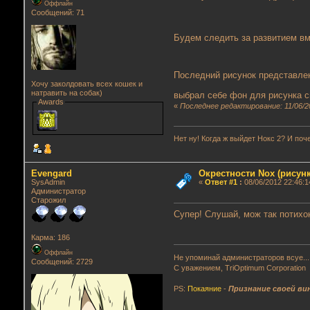
Оффлайн
Сообщений: 71
Будем следить за развитием 
Последний рисунок представлен
Хочу заколдовать всех кошек и
натравить на собак)
выбрал себе фон для рисунка 
Awards
«
Последнее редактирование: 11/06/2
Нет ну! Когда ж выйдет Нокс 2? И поче
Evengard
Окрестности Nox (рисунк
SysAdmin
«
Ответ #1
:
08/06/2012 22:46:1
Администратор
Старожил
Супер! Слушай, мож так потихо
Карма: 186
Оффлайн
Не упоминай администраторов всуе...
Сообщений: 2729
С уважением, TriOptimum Corporation
PS:
Покаяние
-
Признание своей ви