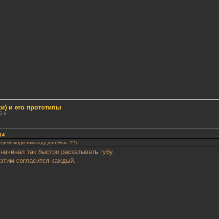
и) и его прототипы
6 »
14
берём инди-команду для Нокс 2?)
начинал так быстро раскатывать губу.
этим согласится каждый.