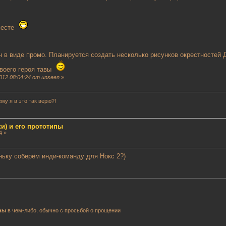
вместе
 в виде промо. Планируется создать несколько рисунков окрестностей 
своего героя тавы
012 08:04:24 от unseen
»
му я в это так верю?!
и) и его прототипы
4 »
ньку соберём инди-команду для Нокс 2?)
ны
в чем-либо, обычно с просьбой о прощении