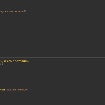
му я в это так верю?!
и) и его прототипы
6 »
мчан
(click to show/hide)