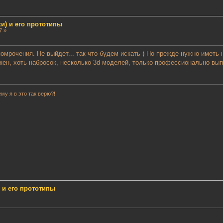
и) и его прототипы
7 »
мрочения. Не выйдет... так что будем искать ) Но прежде нужно иметь 
ужен, хоть набросок, несколько 3d моделей, только профессионально вы
му я в это так верю?!
 и его прототипы