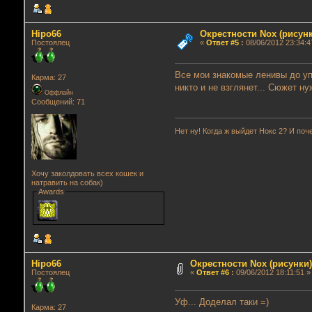
Hipo66
Окрестности Nox (рисунк
Постоялец
«
Ответ #5
:
08/06/2012 23:34:4
Все мои знакомые ленивы до упо
Карма: 27
никто и не взглянет... Сюжет н
Оффлайн
Сообщений: 71
Нет ну! Когда ж выйдет Нокс 2? И поче
Хочу заколдовать всех кошек и
натравить на собак)
Awards
Hipo66
Окрестности Nox (рисунки)
Постоялец
«
Ответ #6
:
09/06/2012 18:11:51 »
Уф... Доделал таки =)
Карма: 27