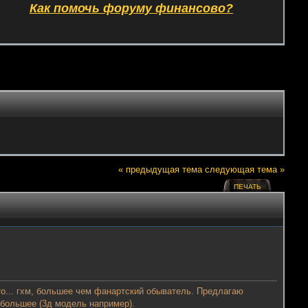
Как помочь форуму финансово?
« предыдущая тема
следующая тема »
ПЕЧАТЬ
то... гхм, большее чем фанартский обыватель. Предлагаю
 большее (3д модель например).