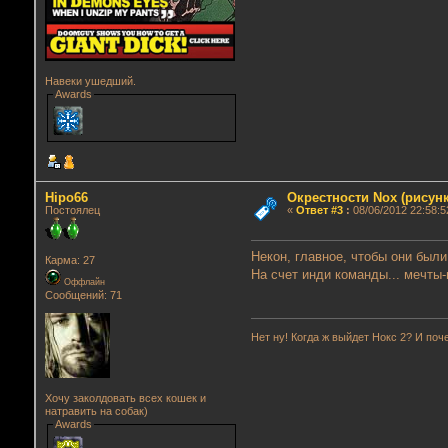
Навеки ушедший.
Awards
Hipo66
Окрестности Nox (рисунк
Постоялец
«
Ответ #3
:
08/06/2012 22:58:5
Некон, главное, чтобы они были
Карма: 27
На счет инди команды... мечты-
Оффлайн
Сообщений: 71
Нет ну! Когда ж выйдет Нокс 2? И поче
Хочу заколдовать всех кошек и
натравить на собак)
Awards