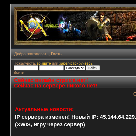
Добро пожаловать,
Гость
Пожалуйста,
войдите
или
зарегистрируйтесь
.
Войти
Сейчас онлайн стрима нет!
Сейчас на сервере никого нет!
О
Актуальные новости:
IP сервера изменён! Новый IP: 45.144.64.22
(XWIS, игру через сервер)