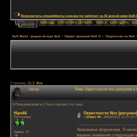
Переключить спецэффекты курсора (не работает на IE версий ниже 8ой) / Togg
ПОМОЩЬ
СТАТИСТИКА СЕРВЕРА
ПОИСК
КАЛЕНДАРЬ
ВО
НАЧАЛО
NoX World - форум об игре NoX
>
Привет фанатам NoX !!!
>
Творчество по NoX
Страниц: [
1
]
2
Все
Автор
Тема: Окрестности Nox (рисунки) и
0 Пользователей и 1 Гость смотрят эту тему.
Hipo66
Окрестности Nox (рисунки)
Постоялец
«
Ответ #0
:
08/06/2012 22:37:19 »
Уважаемые форумчане. Я начина
Карма: 27
вашему вниманию следующие кон