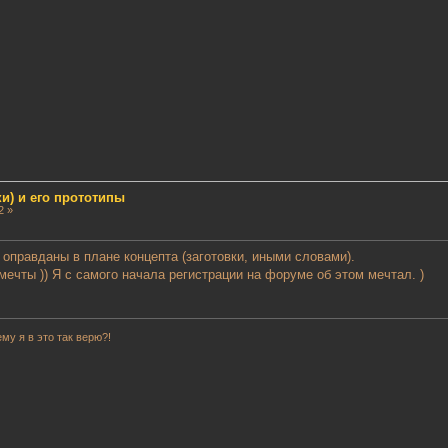
и) и его прототипы
2 »
 оправданы в плане концептa (заготовки, иными словами).
мечты )) Я с самого начала регистрации на форуме об этом мечтал. )
му я в это так верю?!