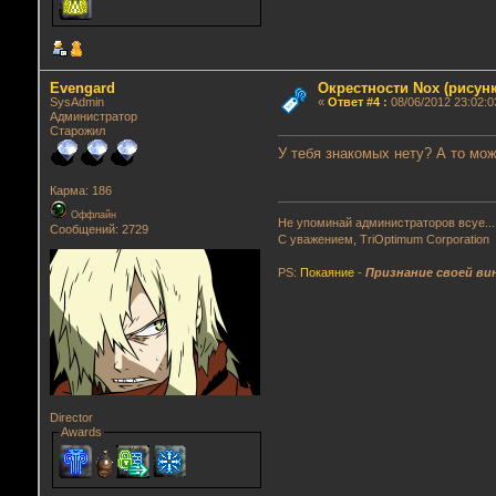
Evengard
Окрестности Nox (рисунк
SysAdmin
«
Ответ #4
:
08/06/2012 23:02:0
Администратор
Старожил
У тебя знакомых нету? А то мо
Карма: 186
Оффлайн
Не упоминай администраторов всуе...
Сообщений: 2729
С уважением, TriOptimum Corporation
PS:
Покаяние
-
Признание своей ви
Director
Awards