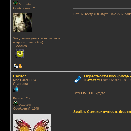
Оффлайн
Сообщений: 71
Нет ну! Когда ж выйдет Нокс 2? И поче
Хочу заколдовать всех кошек и
натравить на собак)
Awards
Perfect
Окрестности Nox (рисунк
Map Editor PRO
«
Ответ #7
:
09/06/2012 19:04:5
Старожил
Это ОЧЕНЬ круто.
Карма: 125
Оффлайн
Сообщений: 1149
Spoiler: Самокритичность фору