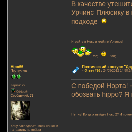
В качестве утешит
Урчинс-Плюсику в к
подходе
Играйте в Нокс и любите Урчинов!
fan;
fan;
Hipo66
Поэтический конкурс "Др
Постоялец
«
Ответ #26
:
24/05/2012 14:50:14
С победой Норта! =
Карма: 27
Оффлайн
обозвать hippo? Я 
Сообщений: 71
Нет ну! Когда ж выйдет Нокс 2? И почем
Хочу заколдовать всех кошек и
натравить на собак)