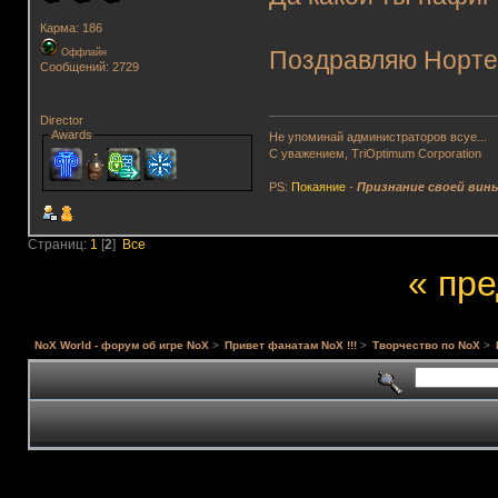
Карма: 186
Оффлайн
Поздравляю Нортен
Сообщений: 2729
Director
Awards
Не упоминай администраторов всуе...
С уважением, TriOptimum Corporation
PS:
Покаяние
-
Признание своей вин
Страниц:
1
[
2
]
Все
« пр
NoX World - форум об игре NoX
>
Привет фанатам NoX !!!
>
Творчество по NoX
>