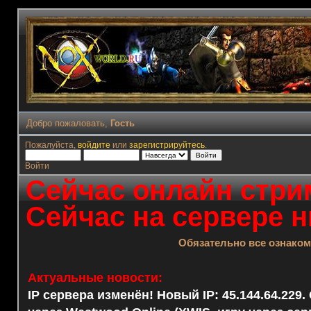
Добро пожаловать,
Гость
Пожалуйста,
войдите
или
зарегистрируйтесь
.
Войти
Сейчас онлайн стрим
Сейчас на сервере н
Обязательно все ознако
Актуальные новости:
IP сервера изменён! Новый IP: 45.144.64.229