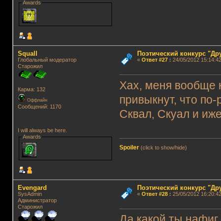
Awards
Squall
Поэтический конкурс "Др
Глобальный модератор
«
Ответ #27
:
24/05/2012 15:14:42
Старожил
Хах, меня вообще 
Карма: 132
привыкнут, что по-
Оффлайн
Сообщений: 1170
Сквал, Скуал и иже
I will always be here.
Awards
Spoiler
(click to show/hide)
Evengard
Поэтический конкурс "Др
SysAdmin
«
Ответ #28
:
25/05/2012 16:20:42
Администратор
Старожил
Да какой ты нафиг 