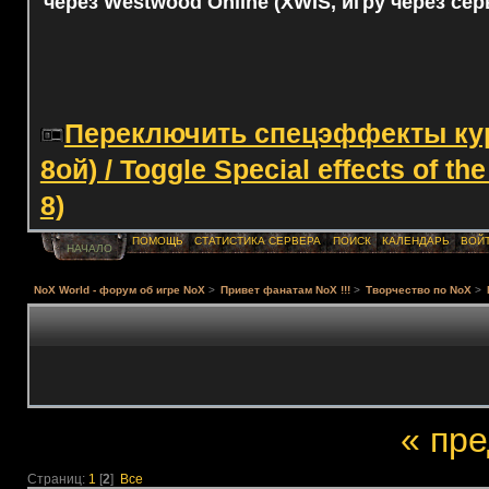
через Westwood Online (XWIS, игру через сер
Переключить спецэффекты курс
8ой) / Toggle Special effects of th
8)
ПОМОЩЬ
СТАТИСТИКА СЕРВЕРА
ПОИСК
КАЛЕНДАРЬ
ВОЙ
НАЧАЛО
NoX World - форум об игре NoX
>
Привет фанатам NoX !!!
>
Творчество по NoX
>
« пр
Страниц:
1
[
2
]
Все