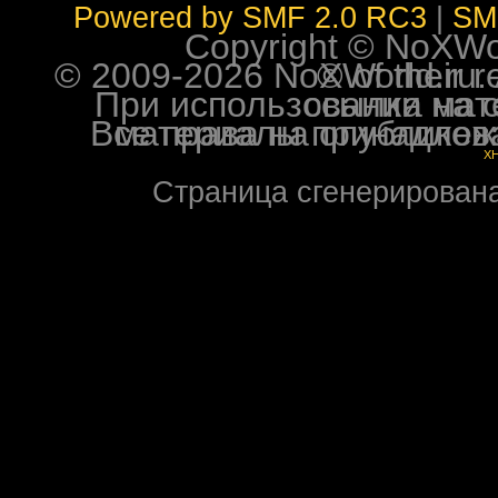
Powered by SMF 2.0 RC3
|
SM
Copyright © NoXWorl
© 2009-2026 NoXWorld.ru. All image
При использовании материалов ф
Все права на опубликованные на форуме NoXW
X
Страница сгенерирована 