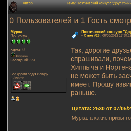
Автор
Тема: Поэтический конкурс "Друг Урчи
0 Пользователей и 1 Гость смотр
Мурка
Поэтический конкурс "Др
Постоялец
«
Ответ #25
:
08/05/2012 17:30:22
Так, дорогие друзь
Карма: 42
Оффлайн
спрашивали, почем
Сообщений: 323
Хиппыча и Нортена
не может быть засч
Все дороги ведут к сидру
Awards
имеет. Прошу изви
раньше.
Цитата: 2530 от 07/05/
Мурка, а какие призы т